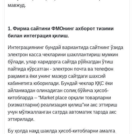
мавжуд.
1. Фирма сайтини ФМОнинг ахборот тизими
билан интеграция қилиш.
Интеграциянинг бундай вариантида сайтнинг ўзида
электрон касса чекларини шакллантириш мумкин
бўлади, улар харидорга сайтда рўйхатдан ўтиш
пайтида кўрсатган - электрон почта ва телефон
рақамига ёки унинг мазкур сайтдаги шахсий
кабинетига юборилади. Бундай чеклар ҚҚС ёки
айланмадан олинадиган солиқ бўйича ҳисоб-
китобларда – “Market place орқали товарларни
(хизматларни) реализация қилиш”ни акс эттириш
учун мўлжалланган сатрда автоматик тарзда акс
эттирилади.
Бу ҳолда нақд шаклда ҳисоб-китобларни амалга