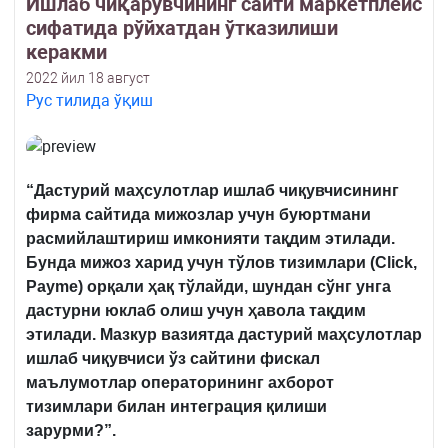
Ишлаб чиқарувчининг сайти маркетплейс
сифатида рўйхатдан ўтказилиши
керакми
2022 йил 18 август
Рус тилида ўқиш
“Дастурий маҳсулотлар ишлаб чиқувчисининг
фирма сайтида мижозлар учун буюртмани
расмийлаштириш имконияти тақдим этилади.
Бунда мижоз харид учун тўлов тизимлари
(Click,
Payme) орқали ҳақ тўлайди, шундан сўнг унга
дастурни юклаб олиш учун ҳавола тақдим
этилади. Мазкур вазиятда дастурий маҳсулотлар
ишлаб чиқувчиси ўз сайтини фискал
маълумотлар операторининг ахборот
тизимлари билан интеграция қилиши
зарурми?”.