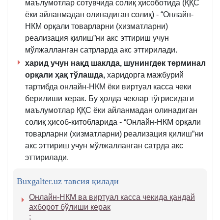
маълумотлар сотувчида солиқ ҳисоботида (ҚҚС
ёки айланмадан олинадиган солиқ) - “Онлайн-
НКМ орқали товарларни (хизматларни)
реализация қилиш”ни акс эттириш учун
мўлжалланган сатрларда акс эттирилади.
харид учун нақд шаклда, шунингдек терминал
орқали ҳақ тўлашда,
харидорга мажбурий
тартибда онлайн-НКМ ёки виртуал касса чеки
берилиши керак. Бу ҳолда чеклар тўғрисидаги
маълумотлар ҚҚС ёки айланмадан олинадиган
солиқ ҳисоб-китобларида - “Онлайн-НКМ орқали
товарларни (хизматларни) реализация қилиш”ни
акс эттириш учун мўлжалланган сатрда акс
эттирилади.
Buxgalter.uz тавсия қилади
Онлайн-НКМ ва виртуал касса чекида қандай
ахборот бўлиши керак
;