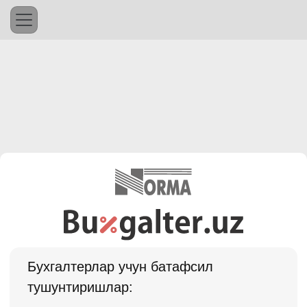
Бухгалтерлар учун батафсил
тушунтиришлар: