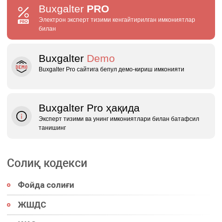
Buxgalter
PRO
Электрон эксперт тизими кенгайтирилган имкониятлар
билан
Buxgalter
Demo
Buxgalter Pro сайтига бепул демо‑кириш имконияти
Buxgalter Pro ҳақида
Эксперт тизими ва унинг имкониятлари билан батафсил
танишинг
Солиқ кодекси
Фойда солиғи
ЖШДС