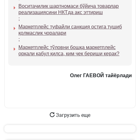
Воситачилик шартномаси бўйича товарлар
реализациясини НКТда акс эттириш
;
Маркетплейс туфайли санкция остига тушиб
қолмаслик чоралари
;
Маркетплейс тўловни бошқа маркетплейс
орқали қабул қилса, ким чек бериши керак?
Олег ГАЕВОЙ тайёрлади
Загрузить еще