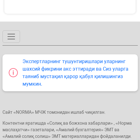
Экспертларнинг тушунтиришлари уларнинг
шахсий фикрини акс эттиради ва Сиз уларга
таяниб мустақил қарор қабул қилишингиз
мумкин.
Сайт «NORMA» МЧЖ томонидан ишлаб чиқилган.
Контентни яратишда «Солиқ ва божхона хабарлари» , «Норма
маслаҳатчи» газеталари, «Амалий бухгалтерия» ЭМТ ва
«Амалий солиқ солиш» ЭМТ материалларидан фойдаланилди.