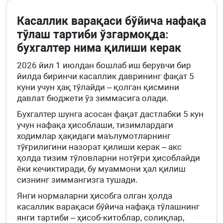
Касаллик варақаси бўйича нафақа
тўлаш тартиби ўзгармоқда:
бухгалтер нима қилиши керак
2026 йил 1 июлдан бошлаб иш берувчи бир
йилда биринчи касаллик даврининг фақат 5
куни учун ҳақ тўлайди – қолган қисмини
давлат бюджети ўз зиммасига олади.
Бухгалтер шунга асосан фақат дастлабки 5 кун
учун нафақа ҳисоблаши, тизимлардаги
ходимлар ҳақидаги маълумотларнинг
тўғрилигини назорат қилиши керак – акс
ҳолда тизим тўловларни нотўғри ҳисоблайди
ёки кечиктиради, бу муаммони ҳал қилиш
сизнинг зиммангизга тушади.
Янги нормаларни ҳисобга олган ҳолда
касаллик варақаси бўйича нафақа тўлашнинг
янги тартиби – ҳисоб-китоблар, солиқлар,