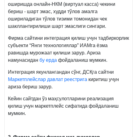
оширишда онлайн-НКМ (виртуал касса) чекини
бериш - шарт эмас, худди тўлов амалга
ошириладиган тўлов тизими томонидан чек
шакллантирилиши шарт эмаслиги сингари.
Фирма сайтини интеграция қилиш учун тадбиркорлик
субъекти “Янги технологиялар” ИАМга ёзма
равишда мурожаат қилиши зарур. Ариза
намунасидан
бу ерда
фойдаланиш мумкин.
Интеграция якунлангандан сўнг, ДСҚга сайтни
Маркетплейслар давлат реестрига
киритиш учун
ариза бериш зарур.
Кейин сайтдан ўз маҳсулотларини реализация
қилиш учун маркетплейс сифатида фойдаланиш
мумкин.