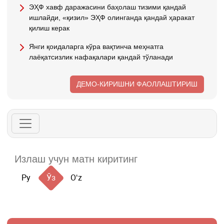
ЭҲФ хавф даражасини баҳолаш тизими қандай
ишлайди, «қизил» ЭҲФ олинганда қандай ҳаракат
қилиш керак
Янги қоидаларга кўра вақтинча меҳнатга
лаёқатсизлик нафақалари қандай тўланади
ДЕМО-КИРИШНИ ФАОЛЛАШТИРИШ
Ру
Ўз
Oʻz