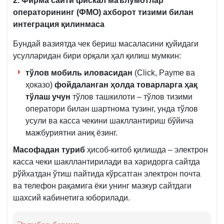
2.
Фирма сайти фискал маълумотлар
операторининг (ФМО) ахборот тизими билан
интеграция қилинмаса
Бундай вазиятда чек бериш масаласини қуйидаги
усулларидан бири орқали ҳал қилиш мумкин:
тўлов мобиль иловасидан
(Click, Payme ва
ҳоказо)
фойдаланган ҳолда товарларга ҳақ
тўлаш учун
тўлов ташкилоти – тўлов тизими
оператори билан шартнома тузинг, унда тўлов
усули ва касса чекини шакллантириш бўйича
мажбуриятни аниқ ёзинг.
Масофадан туриб
ҳисоб-китоб қилишда – электрон
касса чеки шакллантирилади ва харидорга сайтда
рўйхатдан ўтиш пайтида кўрсатган электрон почта
ва телефон рақамига ёки унинг мазкур сайтдаги
шахсий кабинетига юборилади.