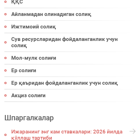
ҚҚС
Айланмадан олинадиган солиқ
Ижтимоий солиқ
Сув ресурсларидан фойдаланганлик учун
солиқ
Мол-мулк солиғи
Ер солиғи
Ер қаъридан фойдаланганлик учун солиқ
Акциз солиғи
Шпаргалкалар
Ижаранинг энг кам ставкалари: 2026 йилда
қўллаш тартиби