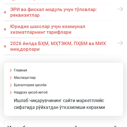
ЭРИ ва фискал модуль учун тўловлар:
реквизитлар
Юридик шахслар учун коммунал
хизматларнинг тарифлари
2026 йилда БҲМ, МҲТЭКМ, ПҲБМ ва МИХ
миқдорлари
Главная
Маслаҳатлар
Бухгалтерия ҳисоби
Нақдсиз ҳисоб-китоб
Ишлаб чиқарувчининг сайти маркетплейс
сифатида рўйхатдан ўтказилиши керакми