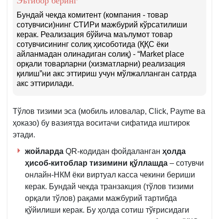
Эътибор беринг
Бундай чекда комитент (компания - товар
сотувчиси)нинг СТИРи мажбурий кўрсатилиши
керак. Реализация бўйича маълумот товар
сотувчисининг солиқ ҳисоботида (ҚҚС ёки
айланмадан олинадиган солиқ) - “Market place
орқали товарларни (хизматларни) реализация
қилиш”ни акс эттириш учун мўлжалланган сатрда
акс эттирилади.
Тўлов тизими эса (мобиль иловалар, Click, Payme ва
ҳоказо) бу вазиятда воситачи сифатида иштирок
этади.
жойларда
QR-кодидан фойдаланган
ҳолда
ҳисоб-китоблар тизимини қўллашда
– сотувчи
онлайн-НКМ ёки виртуал касса чекини бериши
керак. Бундай чекда транзакция (тўлов тизими
орқали тўлов) рақами мажбурий тартибда
қўйилиши керак. Бу ҳолда сотиш тўғрисидаги