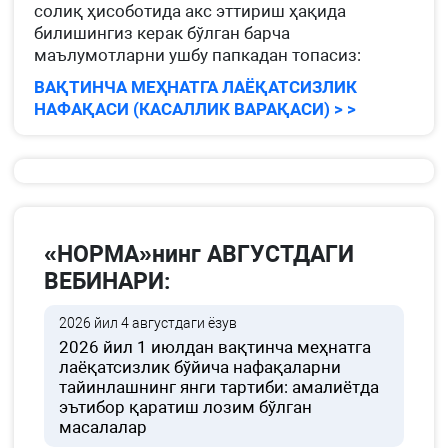
солиқ ҳисоботида акс эттириш ҳақида
билишингиз керак бўлган барча
маълумотларни ушбу папкадан топасиз:
ВАҚТИНЧА МЕҲНАТГА ЛАЁҚАТСИЗЛИК
НАФАҚАСИ (КАСАЛЛИК ВАРАҚАСИ) > >
«НОРМА»нинг АВГУСТДАГИ
ВЕБИНАРИ:
2026 йил 4 августдаги ёзув
2026 йил 1 июлдан вақтинча меҳнатга
лаёқатсизлик бўйича нафақаларни
тайинлашнинг янги тартиби: амалиётда
эътибор қаратиш лозим бўлган
масалалар