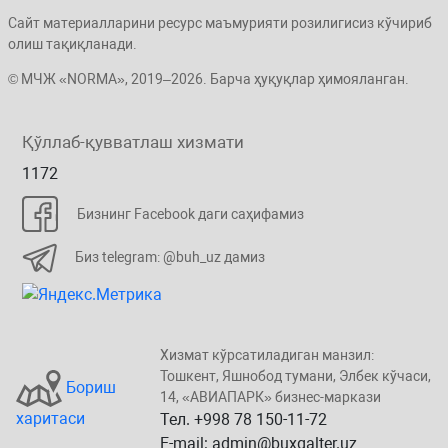
Сайт материалларини ресурс маъмурияти розилигисиз кўчириб
олиш тақиқланади.
© МЧЖ «NORMA», 2019–2026. Барча ҳуқуқлар ҳимояланган.
Қўллаб-қувватлаш хизмати
1172
Бизнинг Facebook даги саҳифамиз
Биз telegram: @buh_uz дамиз
Хизмат кўрсатиладиган манзил:
Тошкент, Яшнобод тумани, Элбeк кўчаси,
Бориш
14, «ABИАПAPК» бизнеc-маркази
харитаси
Тел. +998 78 150-11-72
E-mail: admin@buxgalter.uz