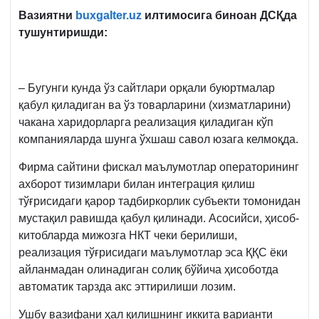
Вазиятни
buxgalter.uz
илтимосига биноан ДСҚда
тушунтиришди:
– Бугунги кунда ўз сайтлари орқали буюртмалар
қабул қиладиган ва ўз товарларини (хизматларини)
чакана харидорларга реализация қиладиган кўп
компанияларда шунга ўхшаш савол юзага келмоқда.
Фирма сайтини фискал маълумотлар операторининг
ахборот тизимлари билан интеграция қилиш
тўғрисидаги қарор тадбиркорлик субъекти томонидан
мустақил равишда қабул қилинади. Асосийси, ҳисоб-
китобларда мижозга НКТ чеки берилиши,
реализация тўғрисидаги маълумотлар эса ҚҚС ёки
айланмадан олинадиган солиқ бўйича ҳисоботда
автоматик тарзда акс эттирилиши лозим.
Ушбу вазифани ҳал қилишнинг иккита варианти