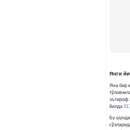
Янги йи
Яна бир 
тўловчил
эътироф 
йилда
31
Бу шунда
сўзларид