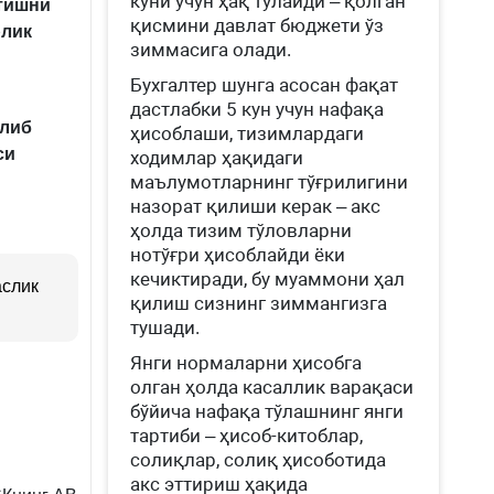
куни учун ҳақ тўлайди – қолган
этишни
қисмини давлат бюджети ўз
рлик
зиммасига олади.
Бухгалтер шунга асосан фақат
дастлабки 5 кун учун нафақа
олиб
ҳисоблаши, тизимлардаги
си
ходимлар ҳақидаги
маълумотларнинг тўғрилигини
назорат қилиши керак – акс
ҳолда тизим тўловларни
нотўғри ҳисоблайди ёки
кечиктиради, бу муаммони ҳал
аслик
қилиш сизнинг зиммангизга
тушади.
Янги нормаларни ҳисобга
олган ҳолда касаллик варақаси
бўйича нафақа тўлашнинг янги
тартиби – ҳисоб-китоблар,
солиқлар, солиқ ҳисоботида
акс эттириш ҳақида