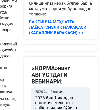
СҚнинг АВ
билишингиз керак бўлган барча
арорига
маълумотларни ушбу папкадан
атда
топасиз:
ботни
ВАҚТИНЧА МЕҲНАТГА
ш муҳим
ЛАЁҚАТСИЗЛИК НАФАҚАСИ
ишлари
(КАСАЛЛИК ВАРАҚАСИ) > >
 молиявий
а ҳисобот
уддалаш
н
«НОРМА»нинг
тган
АВГУСТДАГИ
ича
ВЕБИНАРИ:
 ва
мавжуд.
2026 йил 4 август
2026 йил 1 июлдан
ча солиқ
вақтинча меҳнатга
вжуд.
лаёқатсизлик бўйича