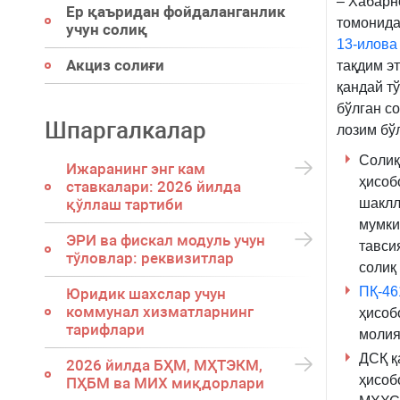
– Хабарн
Ер қаъридан фойдаланганлик
томонида
учун солиқ
13-илова
Акциз солиғи
тақдим э
қандай т
бўлган с
Шпаргалкалар
лозим бў
Солиқ
Ижаранинг энг кам
ҳисоб
ставкалари: 2026 йилда
қўллаш тартиби
шаклл
мумки
ЭРИ ва фискал модуль учун
тавси
тўловлар: реквизитлар
солиқ
ПҚ-46
Юридик шахслар учун
коммунал хизматларнинг
ҳисоб
тарифлари
молия
ДСҚ қ
2026 йилда БҲМ, МҲТЭКМ,
ҳисоб
ПҲБМ ва МИХ миқдорлари