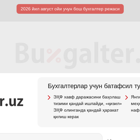
2026 йил август ойи учун бош бухгалтер режаси
Бухгалтерлар учун батафсил т
ЭҲФ хавф даражасини баҳолаш
Янги
тизими қандай ишлайди, «қизил»
меҳн
ЭҲФ олинганда қандай ҳаракат
наф
қилиш керак