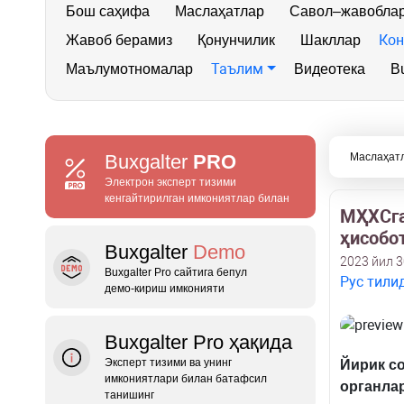
Бош саҳифа
Маслаҳатлар
Савол–жавобла
Кон
Жавоб берамиз
Қонунчилик
Шакллар
Таълим
Маълумотномалар
Видеотека
Bu
Buxgalter
PRO
Маслаҳат
Электрон эксперт тизими
кенгайтирилган имкониятлар билан
МҲХСга 
ҳисобо
Buxgalter
Demo
2023 йил 3
Buxgalter Pro сайтига бепул
Рус тили
демо‑кириш имконияти
Buxgalter Pro ҳақида
Эксперт тизими ва унинг
Йирик с
имкониятлари билан батафсил
органлар
танишинг