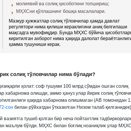
молиявий ва солиқ ҳисоботини топшириш;
МҲХСни қўллашнинг бошқа масалалари.
Мазкур ҳужжатлар солиқ тўловчилар ҳамда давлат
регулятори нима қилиши кераклигини аниқ белгилаши
мақсадга мувофиқдир. Бунда МҲХС бўйича ҳисоботлар
киритилган ахборот нима ҳақида далолат бераётганлиг
ҳамма тушуниши керак.
рик солиқ тўловчилар нима бўлади?
қизиқарли ҳолат: соф тушуми 100 млрд сўмдан ошган солиқ
ар хабарнома олишди, аммо ҳануз улар йирик солиқ тўловчи
этилганлиги ҳақида хабарнома олишмаган (АВ томонидан 1
72-сон
билан рўйхатдан ўтказилган Низом талаб қилганидек)
й вазиятга тушиб қолган бир неча пойтахтлик тадбиркорлар
ан маълум бўлди. МҲХС билан боғлиқ ноаниқлик улар МҲХ