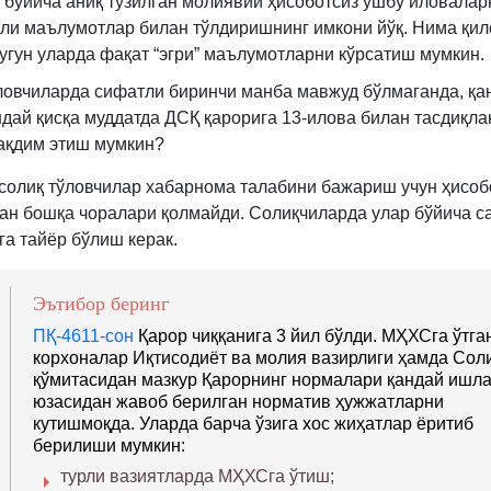
бўйича аниқ тузилган молиявий ҳисоботсиз ушбу иловалар
ли маълумотлар билан тўлдиришнинг имкони йўқ. Нима қил
бугун уларда фақат “эгри” маълумотларни кўрсатиш мумкин.
ловчиларда сифатли биринчи манба мавжуд бўлмаганда, қа
ндай қисқа муддатда ДСҚ қарорига 13-илова билан тасдиқла
ақдим этиш мумкин?
 солиқ тўловчилар хабарнома талабини бажариш учун ҳисоб
н бошқа чоралари қолмайди. Солиқчиларда улар бўйича с
га тайёр бўлиш керак.
Эътибор беринг
ПҚ-4611-сон
Қарор чиққанига 3 йил бўлди. МҲХСга ўтга
корхоналар Иқтисодиёт ва молия вазирлиги ҳамда Сол
қўмитасидан мазкур Қарорнинг нормалари қандай ишл
юзасидан жавоб берилган норматив ҳужжатларни
кутишмоқда. Уларда барча ўзига хос жиҳатлар ёритиб
берилиши мумкин:
турли вазиятларда МҲХСга ўтиш;