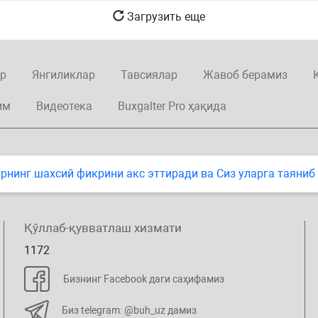
Загрузить еще
р
Янгиликлар
Тавсиялар
Жавоб берамиз
им
Видеотека
Buxgalter Pro ҳақида
нинг шахсий фикрини акс эттиради ва Сиз уларга таяниб
Қўллаб-қувватлаш хизмати
1172
Бизнинг Facebook даги саҳифамиз
Биз telegram: @buh_uz дамиз