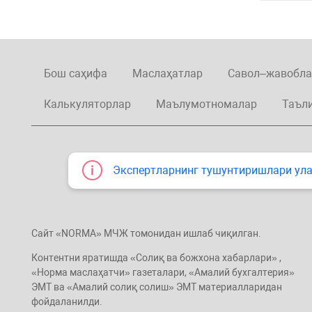
Бош саҳифа
Маслаҳатлар
Савол–жавобла
Калькуляторлар
Маълумотномалар
Таъл
Экспертларнинг тушунтиришлари улар
Сайт «NORMA» МЧЖ томонидан ишлаб чиқилган.
Контентни яратишда «Солиқ ва божхона хабарлари» ,
«Норма маслаҳатчи» газеталари, «Амалий бухгалтерия»
ЭМТ ва «Амалий солиқ солиш» ЭМТ материалларидан
фойдаланилди.