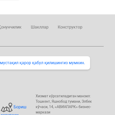
Қонунчилик
Шакллар
Конструктор
 мустақил қарор қабул қилишингиз мумкин.
Хизмат кўрсатиладиган манзил:
Тошкент, Яшнобод тумани, Элбeк
Бориш
кўчаси, 14, «ABИАПAPК» бизнеc-
маркази