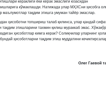
итишлари кераклиги ёки керак эмаслиги юзасидан
ишларига кўмаклашди. Натижада улар МҲХСни ҳисобга ол
р маълумотлар тақдим этишга умуман тайёр эмаслар.
рдан ҳисоботни топшириш талаб қилинса, улар қандай сифа
и тақдим этишларини тахмин қилиш мураккаб эмас. Хўжакў
адиган ҳисоботлар кимга керак? Солиқчилар уларнинг ҳол
 бундай ҳисоботларни тақдим этиш муддатини кечиктирсала
Олег Гаевой т