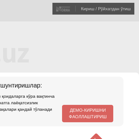
Кириш / Рўйхатдан ўтиш
ушунтиришлар:
 қоидаларга кўра вақтинча
атга лаёқатсизлик
ақалари қандай тўланади
ДЕМО-КИРИШНИ
ФАОЛЛАШТИРИШ