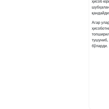
ҳисоб юр
шубҳалан
қандайди
Агар ула
ҳисоботн
топширил
тушуниб,
бўларди.