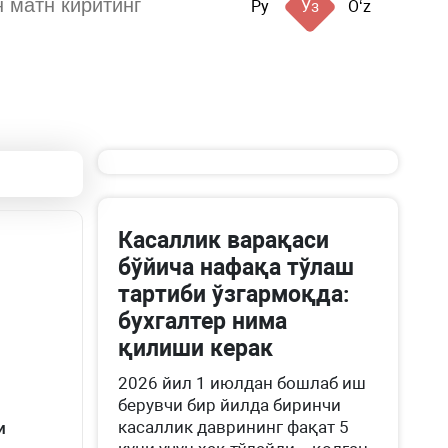
Ру
Ўз
Oʻz
Касаллик варақаси
бўйича нафақа тўлаш
тартиби ўзгармоқда:
бухгалтер нима
қилиши керак
2026 йил 1 июлдан бошлаб иш
берувчи бир йилда биринчи
касаллик даврининг фақат 5
и