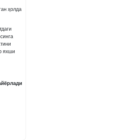
ган ҳолда
тдаги
рсинга
атини
р яхши
айёрлади