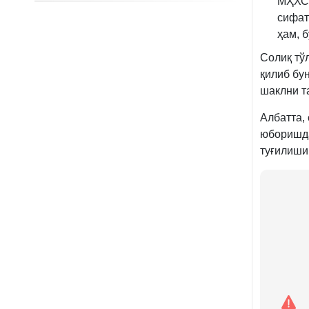
МҲХС 
сифат
ҳам, 
Солиқ тў
қилиб бу
шаклни т
Албатта,
юборишда
туғилиши