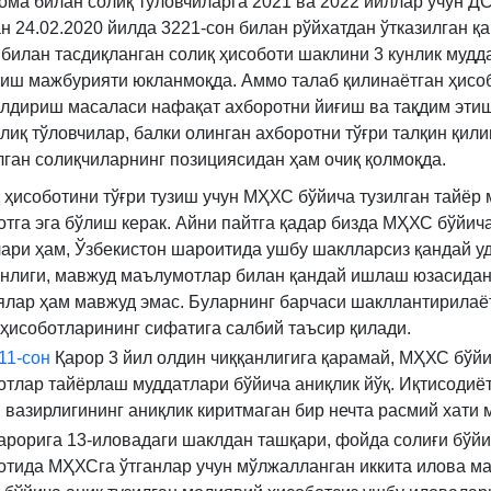
ома билан солиқ тўловчиларга 2021 ва 2022 йиллар учун Д
н 24.02.2020 йилда 3221-сон билан рўйхатдан ўтказилган қ
билан тасдиқланган солиқ ҳисоботи шаклини 3 кунлик мудд
тиш мажбурияти юкланмоқда. Аммо талаб қилинаётган ҳисо
ўлдириш масаласи нафақат ахборотни йиғиш ва тақдим эти
олиқ тўловчилар, балки олинган ахборотни тўғри талқин қил
лган солиқчиларнинг позициясидан ҳам очиқ қолмоқда.
 ҳисоботини тўғри тузиш учун МҲХС бўйича тузилган тайёр
отга эга бўлиш керак. Айни пайтга қадар бизда МҲХС бўйич
ари ҳам, Ўзбекистон шароитида ушбу шаклларсиз қандай 
нлиги, мавжуд маълумотлар билан қандай ишлаш юзасида
ялар ҳам мавжуд эмас. Буларнинг барчаси шакллантирилаё
 ҳисоботларининг сифатига салбий таъсир қилади.
11-сон
Қарор 3 йил олдин чиққанлигига қарамай, МҲХС бўй
отлар тайёрлаш муддатлари бўйича аниқлик йўқ. Иқтисодиёт
 вазирлигининг аниқлик киритмаган бир нечта расмий хати 
арорига 13-иловадаги шаклдан ташқари, фойда солиғи бўйи
отида МҲХСга ўтганлар учун мўлжалланган иккита илова ма