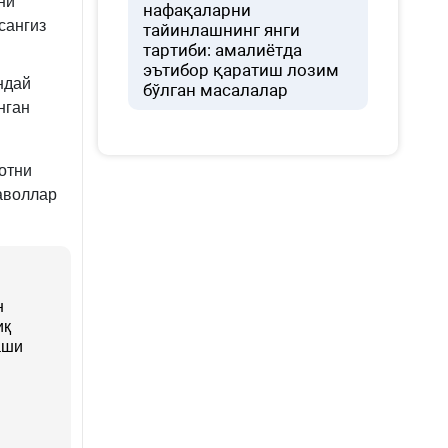
ни
нафақаларни
сангиз
тайинлашнинг янги
тартиби: амалиётда
эътибор қаратиш лозим
ндай
бўлган масалалар
нган
отни
аволлар
н
иқ
аши