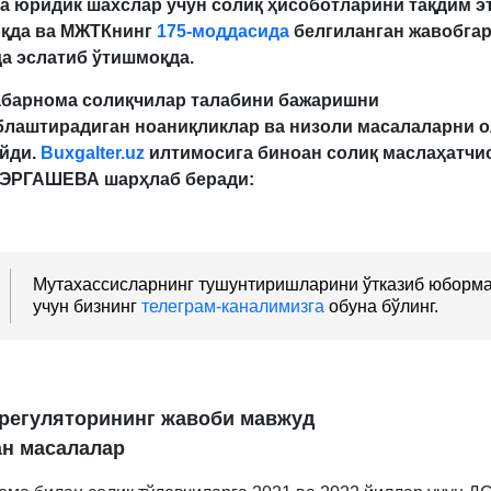
а юридик шахслар учун солиқ ҳисоботларини тақдим 
қда ва МЖТКнинг
175-моддасида
белгиланган жавобга
а эслатиб ўтишмоқда.
абарнома солиқчилар талабини бажаришни
блаштирадиган ноаниқликлар ва низоли масалаларни 
йди.
Buxgalter.uz
илтимосига биноан солиқ маслаҳатчи
 ЭРГАШЕВА шарҳлаб беради:
Мутахассисларнинг тушунтиришларини ўтказиб юборм
учун бизнинг
телеграм-каналимизга
обуна бўлинг.
 регуляторининг жавоби мавжуд
ан масалалар