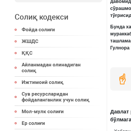
давомид
сўрашмо
Солиқ кодекси
тўғрисид
Бунда х
Фойда солиғи
муракка
ЖШДС
ташлама
Гулнора
ҚҚС
Айланмадан олинадиган
солиқ
Ижтимоий солиқ
Сув ресурсларидан
фойдаланганлик учун солиқ
Мол-мулк солиғи
Давлат
бўлмаг
Ер солиғи