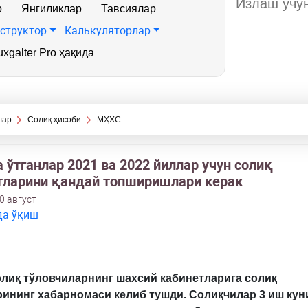
р
Янгиликлар
Тавсиялар
структор
Калькуляторлар
xgalter Pro ҳақида
лар
Солиқ ҳисоби
МҲХС
ўтганлар 2021 ва 2022 йиллар учун солиқ
тларини қандай топширишлари керак
0 август
да ўқиш
олиқ тўловчиларнинг шахсий кабинетларига солиқ
ининг хабарномаси келиб тушди. Солиқчилар 3 иш кун