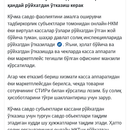
қандай рўйхатдан ўтказиш керак
Кўчма савдо фаолиятини амалга оширувчи
тадбиркорлик субъектлари томонидан онлайн-НКМ
ёки виртуал кассалар ўзлари рўйхатдан ўтган жой
бўйича туман, шаҳар давлат солиқ инспекцияларида
рўйхатдан ўтказилади
. Яъни, ҳолат бўйича ва
Низом
рўйхатдан ўтказишда ва чекларда касса аппарати
16-
ёки маркетплейс тегишли бўлган офиснинг манзили
б.,
кўрсатилади.
23.11.2019
й.
Агар чек етказиб бериш хизмати касса аппаратидан
943-
ёки маркетплейсдан берилса, чекда товарни
сон
сотувчининг СТИРи билан кўрсатиш лозим. Бу солиқ
ВМҚ
ҳисоботларини тўғри шакллантириш учун зарур.
Кўчма савдо субъектлари кассани рўйхатдан
ўтказиш учун турғун савдо объектлари тақдим
этадиган худди шу ҳужжатларни тақдим этади. Ҳатто
солиқ органларининг онлайн-НКТни рўйхатдан