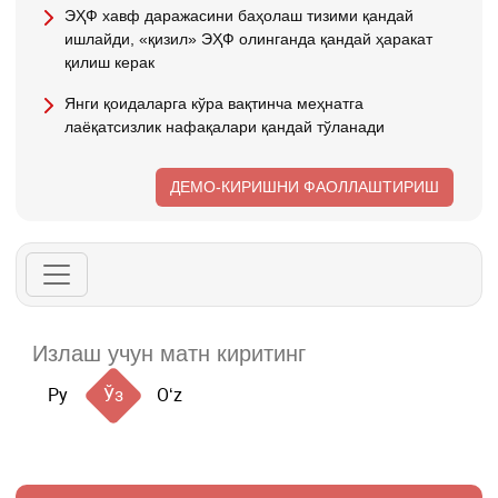
ЭҲФ хавф даражасини баҳолаш тизими қандай
ишлайди, «қизил» ЭҲФ олинганда қандай ҳаракат
қилиш керак
Янги қоидаларга кўра вақтинча меҳнатга
лаёқатсизлик нафақалари қандай тўланади
ДЕМО-КИРИШНИ ФАОЛЛАШТИРИШ
Ру
Ўз
Oʻz