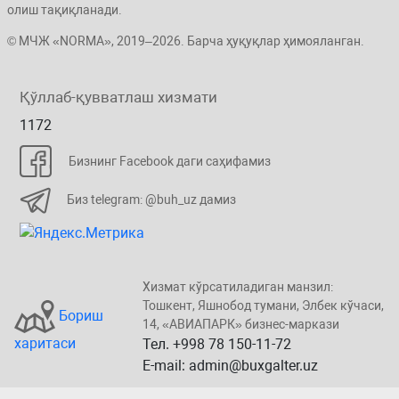
олиш тақиқланади.
© МЧЖ «NORMA», 2019–2026. Барча ҳуқуқлар ҳимояланган.
Қўллаб-қувватлаш хизмати
1172
Бизнинг Facebook даги саҳифамиз
Биз telegram: @buh_uz дамиз
Хизмат кўрсатиладиган манзил:
Тошкент, Яшнобод тумани, Элбeк кўчаси,
Бориш
14, «ABИАПAPК» бизнеc-маркази
харитаси
Тел. +998 78 150-11-72
E-mail: admin@buxgalter.uz