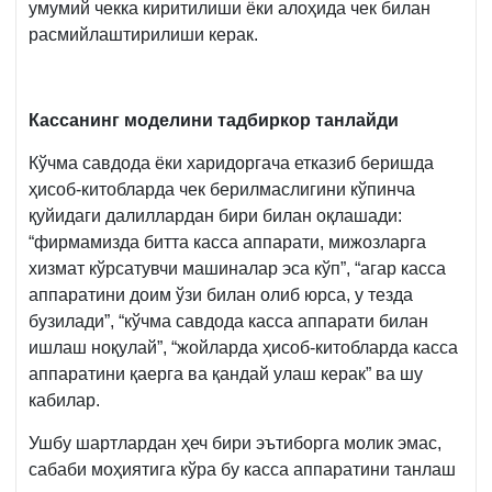
умумий чекка киритилиши ёки алоҳида чек билан
расмийлаштирилиши керак.
Кассанинг моделини тадбиркор танлайди
Кўчма савдода ёки харидоргача етказиб беришда
ҳисоб-китобларда чек берилмаслигини кўпинча
қуйидаги далиллардан бири билан оқлашади:
“фирмамизда битта касса аппарати, мижозларга
хизмат кўрсатувчи машиналар эса кўп”, “агар касса
аппаратини доим ўзи билан олиб юрса, у тезда
бузилади”, “кўчма савдода касса аппарати билан
ишлаш ноқулай”, “жойларда ҳисоб-китобларда касса
аппаратини қаерга ва қандай улаш керак” ва шу
кабилар.
Ушбу шартлардан ҳеч бири эътиборга молик эмас,
сабаби моҳиятига кўра бу касса аппаратини танлаш