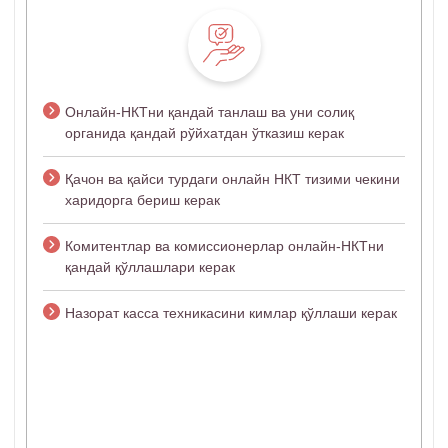
Онлайн-НКТни қандай танлаш ва уни солиқ
органида қандай рўйхатдан ўтказиш керак
Қачон ва қайси турдаги онлайн НКТ тизими чекини
харидорга бериш керак
Комитентлар ва комиссионерлар онлайн-НКТни
қандай қўллашлари керак
Назорат касса техникасини кимлар қўллаши керак