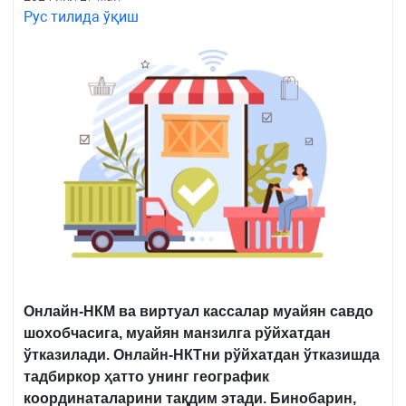
Рус тилида ўқиш
Онлайн-НКМ ва виртуал кассалар муайян савдо
шохобчасига, муайян манзилга рўйхатдан
ўтказилади. Онлайн-НКТни рўйхатдан ўтказишда
тадбиркор ҳатто унинг географик
координаталарини тақдим этади. Бинобарин,