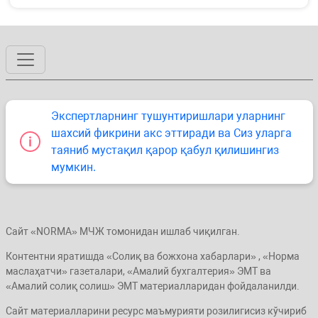
Экспертларнинг тушунтиришлари уларнинг
шахсий фикрини акс эттиради ва Сиз уларга
таяниб мустақил қарор қабул қилишингиз
мумкин.
Сайт «NORMA» МЧЖ томонидан ишлаб чиқилган.
Контентни яратишда «Солиқ ва божхона хабарлари» , «Норма
маслаҳатчи» газеталари, «Амалий бухгалтерия» ЭМТ ва
«Амалий солиқ солиш» ЭМТ материалларидан фойдаланилди.
Сайт материалларини ресурс маъмурияти розилигисиз кўчириб