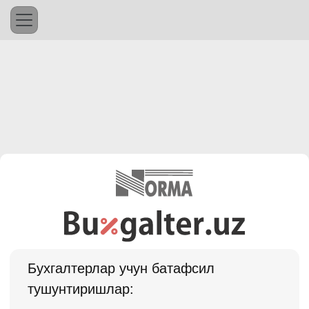
Бухгалтерлар учун батафсил
тушунтиришлар: