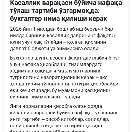
Касаллик варақаси бўйича нафақа
тўлаш тартиби ўзгармоқда:
бухгалтер нима қилиши керак
2026 йил 1 июлдан бошлаб иш берувчи бир
йилда биринчи касаллик даврининг фақат 5
куни учун ҳақ тўлайди – қолган қисмини
давлат бюджети ўз зиммасига олади.
Бухгалтер шунга асосан фақат дастлабки 5 кун
учун нафақа ҳисоблаши, тизимлардаги
ходимлар ҳақидаги маълумотларнинг
тўғрилигини назорат қилиши керак – акс
ҳолда тизим тўловларни нотўғри ҳисоблайди
ёки кечиктиради, бу муаммони ҳал қилиш
сизнинг зиммангизга тушади.
Янги нормаларни ҳисобга олган ҳолда
касаллик варақаси бўйича нафақа тўлашнинг
янги тартиби – ҳисоб-китоблар, солиқлар,
солиқ ҳисоботида акс эттириш ҳақида