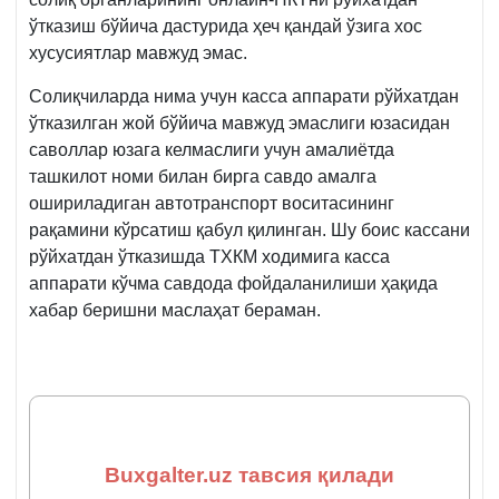
ўтказиш бўйича дастурида ҳеч қандай ўзига хос
хусусиятлар мавжуд эмас.
Солиқчиларда нима учун касса аппарати рўйхатдан
ўтказилган жой бўйича мавжуд эмаслиги юзасидан
саволлар юзага келмаслиги учун амалиётда
ташкилот номи билан бирга савдо амалга
ошириладиган автотранспорт воситасининг
рақамини кўрсатиш қабул қилинган. Шу боис кассани
рўйхатдан ўтказишда ТХКМ ходимига касса
аппарати кўчма савдода фойдаланилиши ҳақида
хабар беришни маслаҳат бераман.
Buxgalter.uz тавсия қилади