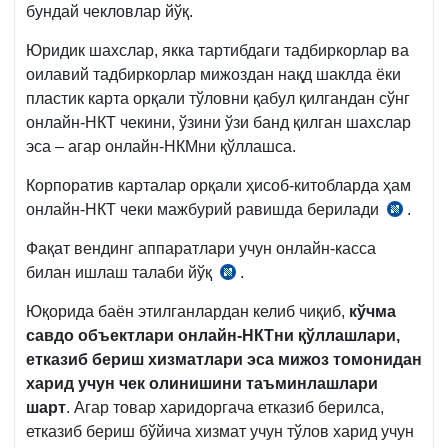
бундай чекловлар йўқ.
й.
806-
Юридик шахслар, якка тартибдаги тадбиркорлар ва
сон
оилавий тадбиркорлар мижоздан нақд шаклда ёки
ВМҚ
пластик карта орқали тўловни қабул қилгандан сўнг
билан
онлайн-НКТ чекини, ўзини ўзи банд қилган шахслар
тасдиқланган
эса – агар онлайн-НКМни қўллашса.
Корпоратив карталар орқали ҳисоб-китобларда ҳам
онлайн-НКТ чеки мажбурий равишда берилади
.
Низо
5-
Фақат вендинг аппаратлари учун онлайн-касса
б.,
билан ишлаш талаби йўқ
.
04.06.2021
23.11.2
й.
й.
Юқорида баён этилганлардан келиб чиқиб,
кўчма
ПҚ-5136-
943-
савдо объектлари онлайн-НКТни қўллашлари,
сон
сон
етказиб бериш хизматлари эса мижоз томонидан
ВМҚга
харид учун чек олинишини таъминлашлари
1-
шарт
. Агар товар харидоргача етказиб берилса,
илова
етказиб бериш бўйича хизмат учун тўлов харид учун