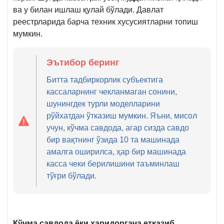
ва у билан ишлаш қулай бўлади. Давлат
реестрларида барча техник хусусиятларни топиш
мумкин.
Эътибор беринг
Битта тадбиркорлик субъектига
кассаларнинг чекланмаган сонини,
шунингдек турли моделларини
рўйхатдан ўтказиш мумкин. Яъни, мисол
учун, кўчма савдода, агар сизда савдо
бир вақтнинг ўзида 10 та машинада
амалга оширилса, ҳар бир машинада
касса чеки берилишини таъминлаш
тўғри бўлади.
Кўчма савдода ёки харидоргача етказиб