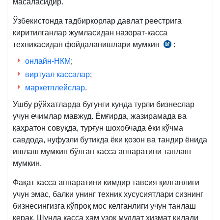
масаласидир.
Ўзбекистонда тадбиркорлар давлат реестрига
киритилганлар жумласидан назорат-касса
техникасидан фойдаланишлари мумкин
:
Низом
3-
онлайн-НКМ
;
б.,
виртуал кассалар
;
23.11.2019
маркетплейслар
.
й.
Ушбу рўйхатларда бугунги кунда турли бизнеслар
943-
учун ечимлар мавжуд. Ёмғирда, жазирамада ва
сон
қаҳратон совуқда, турғун шохобчада ёки кўчма
ВМҚ
савдода, нуфузли бутикда ёки қозон ва тандир ёнида
ишлаш мумкин бўлган касса аппаратини танлаш
мумкин.
Фақат касса аппаратини кимдир тавсия қилганлиги
учун эмас, балки унинг техник хусусиятлари сизнинг
бизнесингизга кўпроқ мос келганлиги учун танлаш
керак. Шунда касса ҳам узоқ муддат хизмат қилади