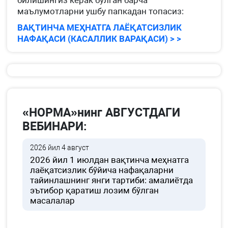
билишингиз керак бўлган барча
маълумотларни ушбу папкадан топасиз:
ВАҚТИНЧА МЕҲНАТГА ЛАЁҚАТСИЗЛИК
НАФАҚАСИ (КАСАЛЛИК ВАРАҚАСИ) > >
«НОРМА»нинг АВГУСТДАГИ
ВЕБИНАРИ:
2026 йил 4 август
2026 йил 1 июлдан вақтинча меҳнатга
лаёқатсизлик бўйича нафақаларни
тайинлашнинг янги тартиби: амалиётда
эътибор қаратиш лозим бўлган
масалалар