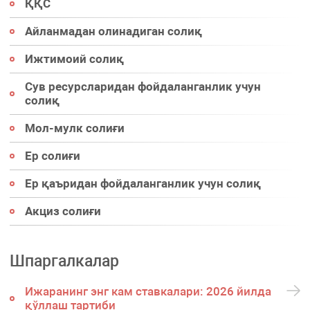
ҚҚС
Айланмадан олинадиган солиқ
Ижтимоий солиқ
Сув ресурсларидан фойдаланганлик учун
солиқ
Мол-мулк солиғи
Ер солиғи
Ер қаъридан фойдаланганлик учун солиқ
Акциз солиғи
Шпаргалкалар
Ижаранинг энг кам ставкалари: 2026 йилда
қўллаш тартиби