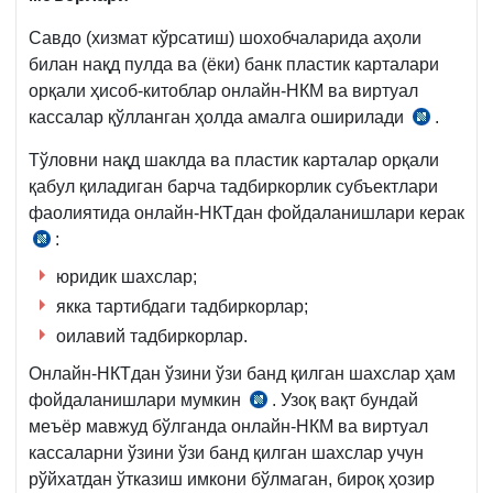
Савдо (хизмат кўрсатиш) шохобчаларида аҳоли
билан нақд пулда ва (ёки) банк пластик карталари
орқали ҳисоб-китоблар онлайн-НКМ ва виртуал
кассалар қўлланган ҳолда амалга оширилади
.
06.09.
й.
Тўловни нақд шаклда ва пластик карталар орқали
ПФ-5813-
қабул қиладиган барча тадбиркорлик субъектлари
сон
фаолиятида онлайн-НКТдан фойдаланишлари керак
1-
:
Низом
б.
1-
юридик шахслар;
б.,
якка тартибдаги тадбиркорлар;
23.11.2019
оилавий тадбиркорлар.
й.
Онлайн-НКТдан ўзини ўзи банд қилган шахслар ҳам
943-
фойдаланишлари мумкин
. Узоқ вақт бундай
сон
Низом
меъёр мавжуд бўлганда онлайн-НКМ ва виртуал
ВМҚга
20-
кассаларни ўзини ўзи банд қилган шахслар учун
1-
б.,
рўйхатдан ўтказиш имкони бўлмаган, бироқ ҳозир
илова
23.12.2020