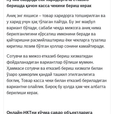
беришда қачон касса чекини бериш керак
Аниқ энг яхшиси – товар харидорга топширилган ва
у харид учун ҳақ тўлаган пайтда. Бу энг мақбул
вариант бўлади, сабаби чекда мижозга аниқ нима
берилганлигини кўрсатиш имконини беради ва
қайтаришни расмийлаштириш ёки чекларга тузатиш
киритиш лозим бўлган ҳоллар сонини камайтиради.
Сотувчи ва мижоз етказиб бериш хизматидан
фойдаланадиган вариантлар бўлиши мумкин.
Ҳаммаси сотувчи ва етказиб бериш хизмати билан
ўзаро ҳамкорлик қандай ташкил этилганлигига
боғлиқ. Товар касса чеки билан етказиб бериладиган
вариантни олайлик. Бироқ бу ҳолда ҳам чек албатта
берилиши керак.
Онлайн-НКТни кўчма савдо объектларига