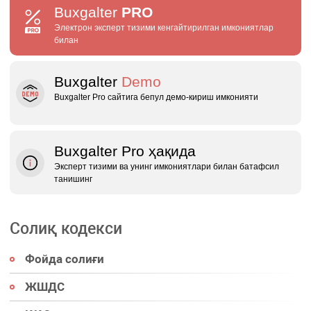
Buxgalter
PRO
Электрон эксперт тизими кенгайтирилган имкониятлар
билан
Buxgalter
Demo
Buxgalter Pro сайтига бепул демо‑кириш имконияти
Buxgalter Pro ҳақида
Эксперт тизими ва унинг имкониятлари билан батафсил
танишинг
Солиқ кодекси
Фойда солиғи
ЖШДС