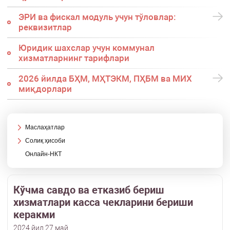
ЭРИ ва фискал модуль учун тўловлар:
реквизитлар
Юридик шахслар учун коммунал
хизматларнинг тарифлари
2026 йилда БҲМ, МҲТЭКМ, ПҲБМ ва МИХ
миқдорлари
Маслаҳатлар
Солиқ ҳисоби
Онлайн-НКТ
Кўчма савдо ва етказиб бериш
хизматлари касса чекларини бериши
керакми
2024 йил 27 май