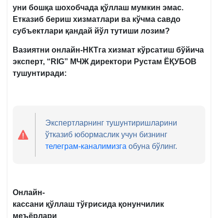
уни бошқа шохобчада қўллаш мумкин эмас.
Етказиб бериш хизматлари ва кўчма савдо
субъектлари қандай йўл тутиши лозим?
Вазиятни онлайн-НКТга хизмат кўрсатиш бўйича
эксперт,
“RIG” МЧЖ директори Рустам ЁҚУБОВ
тушунтиради:
Экспертларнинг тушунтиришларини
ўтказиб юбормаслик учун бизнинг
телеграм-каналимизга
обуна бўлинг.
Онлайн-
кассани
қўллаш тўғрисида қонунчилик
меъёрлари