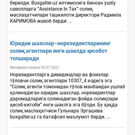
берилди. Вuxgalter.uz илтимосига биноан ушбу
саволларга “Assistance In Tax” солиқ
маслаҳатчилари ташкилоти директори Радмила
КАРИМОВА жавоб берди: ...
Юридик шахслар–норезидентларининг
солиқ агентлари янги шаклда ҳисобот
топширади
Материал санаси 09.07.2021
Норезидентларга дивидендлар ва фоизлар
тўловчи солиқ агентлари 10307_4 кодига эга
“Солиқ агенти томонидан тўлов манбаидан ушлаб
қолинадиган юридик шахслар, норезидентлар
даромадларига солинадиган фойда солиқлари
ҳисоб-китоби” янги шаклга эга бўлди. Бу ҳақда
солиқ маслаҳатчиси Гульнара Эргашева
buxgalter.uz га батафсил маълумот берди. ...