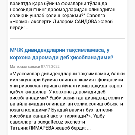
вазиятда қарз бўйича фоизларни тўлашда
норезидентнинг даромадларидан олинадиган
солиқни ушлаб қолиш керакми?” Саволга
«Норма» эксперти Дилором САИДОВА жавоб
берди: ...
МЧЖ дивидендларни тақсимламаса, у
корхона даромади деб ҳисобланадими?
Материал санаси 07.11.2022
«Муассислар дивидендларни тақсимламай, балки
йил якунлари бўйича олинган жамият фойдасини
уни ривожлантиришга йўналтириш ҳақида қарор
қабул қилдилар. У корхона даромади деб
ҳисобланадими? Ушбу вазиятда дивиденд солиғи
ва айланмадан олинадиган солиқ солиш объекти
юзага келадими? Бундай вазият бухгалтерия
ҳисобида қандай акс эттирилади?». Ушбу
саволларга buxgalter.uz эксперти
ТатьянаЛИМАРЕВА жавоб берди: ...