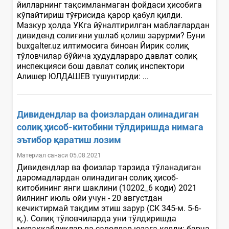
йилларнинг тақсимланмаган фойдаси ҳисобига
кўпайтириш тўғрисида қарор қабул қилди.
Мазкур ҳолда УКга йўналтирилган маблағлардан
дивиденд солиғини ушлаб қолиш зарурми? Буни
buxgalter.uz илтимосига биноан Йирик солиқ
тўловчилар бўйича ҳудудлараро давлат солиқ
инспекцияси бош давлат солиқ инспектори
Алишер ЮЛДАШЕВ тушунтирди: ...
Дивидендлар ва фоизлардан олинадиган
солиқ ҳисоб-китобини тўлдиришда нимага
эътибор қаратиш лозим
Материал санаси 05.08.2021
Дивидендлар ва фоизлар тарзида тўланадиган
даромадлардан олинадиган солиқ ҳисоб-
китобининг янги шаклини (10202_6 коди) 2021
йилнинг июль ойи учун - 20 августдан
кечиктирмай тақдим этиш зарур (СК 345-м. 5-6-
қ.). Солиқ тўловчиларда уни тўлдиришда
мураккабликлар ва саволлар юзага келди: барча