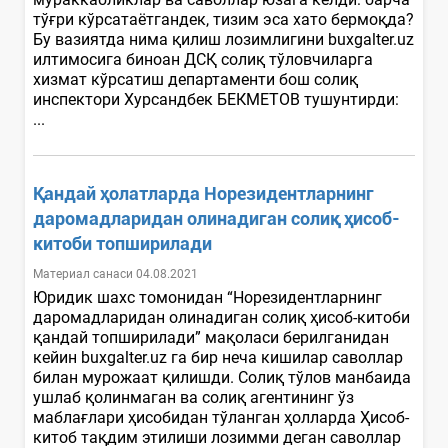
тўғри кўрсатаётгандек, тизим эса хато бермоқда?
Бу вазиятда нима қилиш лозимлигини buxgalter.uz
илтимосига биноан ДСҚ солиқ тўловчиларга
хизмат кўрсатиш департаменти бош солиқ
инспектори Хурсандбек БЕКМЕТОВ тушунтирди:
...
Қандай ҳолатларда Норезидентларнинг
даромадларидан олинадиган солиқ ҳисоб-
китоби топширилади
Материал санаси 04.08.2021
Юридик шахс томонидан “Норезидентларнинг
даромадларидан олинадиган солиқ ҳисоб-китоби
қандай топширилади” мақоласи берилганидан
кейин buxgalter.uz га бир неча кишилар саволлар
билан мурожаат қилишди. Солиқ тўлов манбаида
ушлаб қолинмаган ва солиқ агентининг ўз
маблағлари ҳисобидан тўланган ҳолларда Ҳисоб-
китоб тақдим этилиши лозимми деган саволлар