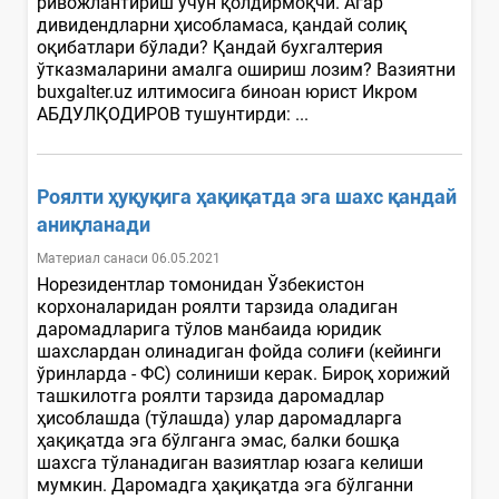
ривожлантириш учун қолдирмоқчи. Агар
дивидендларни ҳисобламаса, қандай солиқ
оқибатлари бўлади? Қандай бухгалтерия
ўтказмаларини амалга ошириш лозим? Вазиятни
buxgalter.uz илтимосига биноан юрист Икром
АБДУЛҚОДИРОВ тушунтирди: ...
Роялти ҳуқуқига ҳақиқатда эга шахс қандай
аниқланади
Материал санаси 06.05.2021
Норезидентлар томонидан Ўзбекистон
корхоналаридан роялти тарзида оладиган
даромадларига тўлов манбаида юридик
шахслардан олинадиган фойда солиғи (кейинги
ўринларда - ФС) солиниши керак. Бироқ хорижий
ташкилотга роялти тарзида даромадлар
ҳисоблашда (тўлашда) улар даромадларга
ҳақиқатда эга бўлганга эмас, балки бошқа
шахсга тўланадиган вазиятлар юзага келиши
мумкин. Даромадга ҳақиқатда эга бўлганни