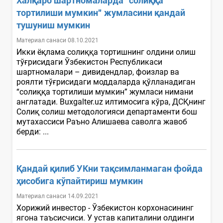
Халқаро шартномаларда “солиққа
тортилиши мумкин” жумласини қандай
тушуниш мумкин
Материал санаси 08.10.2021
Икки ёқлама солиққа тортишнинг олдини олиш
тўғрисидаги Ўзбекистон Республикаси
шартномалари – дивидендлар, фоизлар ва
роялти тўғрисидаги моддаларда қўлланадиган
“солиққа тортилиши мумкин” жумласи нимани
англатади. Вuxgalter.uz илтимосига кўра, ДСҚнинг
Солиқ солиш методологияси департаменти бош
мутахассиси Раъно Алишаева саволга жавоб
берди: ...
Қандай қилиб УКни тақсимланмаган фойда
ҳисобига кўпайтириш мумкин
Материал санаси 14.09.2021
Хорижий инвестор - Ўзбекистон корхонасининг
ягона таъсисчиси. У устав капиталини олдинги