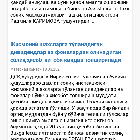
қандай аниқлаш ва буни қачон амалга оширишни
buxgalter.uz илтимосига биноан «Assistance In Tax»
солиқ маслаҳатчилари ташкилоти директори
Радмила КАРИМОВА тушунтирди: ...
Жисмоний шахсларга тўланадиган
дивидендлар ва фоизлардан олинадиган
солиқ ҳисоб-китоби қандай топширилади
Материал санаси 18.03.2021
ДСҚ ҳузуридаги Йирик солиқ тўловчилар бўйича
ҳудудлараро давлат солиқ инспекцияси
жисмоний шахсларга тўланган дивидендлар ва
фоизлар бўйича ҳисобот топшириш муддати -
ҳисобот ойидан кейинги ойнинг 15 куни эканлиги
ҳақида эслатма йўллади. У вақтларда бир йилдан
ортиқ муддатдан буён у бўйича тегишли тўловлар
айнан кимга амалга оширилишига эътибор
бермаган ҳолда 20 кунгача ҳисобот беришган.
Buxgalter.uz илтимосига биноан вазиятни солиқ
маслаҳатчиси Гульнара ЭРГАШЕВА шарҳлаб