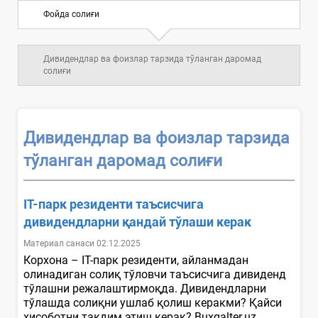
Фойда солиғи
Дивидендлар ва фоизлар тарзида тўланган даромад
солиғи
Дивидендлар ва фоизлар тарзида
тўланган даромад солиғи
IT-парк резиденти таъсисчига
дивидендларни қандай тўлаши керак
Материал санаси 02.12.2025
Корхона – IТ-парк резиденти, айланмадан
олинадиган солиқ тўловчи таъсисчига дивиденд
тўлашни режалаштирмоқда. Дивидендларни
тўлашда солиқни ушлаб қолиш керакми? Қайси
ҳисоботни тақдим этиш керак? Buxgalter.uz