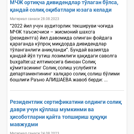
МЧЖ ортиқча дивидендлар тўлаган бўлса,
қандай солиқ оқибатлари юзага келади
Материал санаси 28.08.2023
“2022 йил учун аудиторлик текшируви чоғида
МЧЖ таъсисчиси – жисмоний шахсга
(резидентга) йил давомида олинган фойдага
қараганда кўпроқ миқдорда дивидендлар
тўланганлиги аниқланди”. Бундай вазиятда
қандай йўл тутиш лозимлиги ҳақидаги саволга
buxgalter.uz илтимосига биноан Солиқ
қўмитасининг Солиқ солиш услубияти
департаментининг халқаро солиқ солиш бўлими
бошлиғи Раъно АЛИШАЕВА жавоб берди: ...
Резидентлик сертификатини олдинги солиқ
даври учун қўллаш мумкинми ва
ҳисоботларни қайта топшириш ҳуқуқи
мавжудми
Материал санаси 24.08.2023