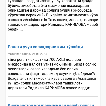
тўлашдан озод этилсак, ушбу харажатни фойда
бўйича ҳисоботда ёки жисмоний шахслардан
олинадиган даромад солиғи бўйича ҳисоботда
кўрсатиш керакми?» Buxgalter.uz илтимосига кўра
саволга «Assistance In Tax» солиқ маслаҳатчилари
ташкилоти директори Радмила КАРИМОВА жавоб
берди: ...
Роялти учун солиқларни ким тўлайди
Материал санаси 26.08.2024
«Биз роялти сифатида 700 АҚШ доллари
миқдорида валюта ўтказмоқчимиз. Бизда солиқ
оқибатлари юзага келадими ёки барча
солиқларни фақат даромад олувчи тўлайдими?»
Вuxgalter.uz илтимосига кўра саволга «Assistance
In Tax» солиқ маслаҳатчилари ташкилоти
директори Радмила КАРИМОВА жавоб берди: ...
Қирғизистон компаниясидан келиб тушган