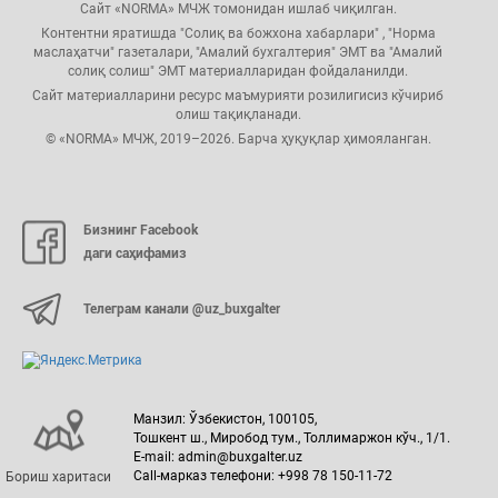
Сайт «NORMA» МЧЖ томонидан ишлаб чиқилган.
Контентни яратишда "Солиқ ва божхона хабарлари" , "Норма
маслаҳатчи" газеталари, "Амалий бухгалтерия" ЭМТ ва "Амалий
солиқ солиш" ЭМТ материалларидан фойдаланилди.
Сайт материалларини ресурс маъмурияти розилигисиз кўчириб
олиш тақиқланади.
© «NORMA» МЧЖ, 2019–2026. Барча ҳуқуқлар ҳимояланган.
Бизнинг Facebook
даги саҳифамиз
Телеграм канали @uz_buxgalter
Манзил: Ўзбекистон, 100105,
Тошкент ш., Миробод тум., Толлимаржон кўч., 1/1.
E-mail: admin@buxgalter.uz
Call-марказ телефони: +998 78 150-11-72
Бориш харитаси