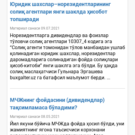
Юридик шахслар–норезидентларининг
солиқ агентлари янги шаклда ҳисобот
топширади
Материал санаси 09.07.2021
Норезидентларга дивидендлар ва фоизлар
тўловчи солиқ агентлари 10307_4 кодига эга
“Солиқ агенти томонидан тўлов манбаидан ушлаб
қолинадиган юридик шахслар, норезидентлар
даромадларига солинадиган фойда солиқлари
ҳисоб-китоби” янги шаклга эга бўлди. Бу ҳақда
солиқ маслаҳатчиси Гульнара Эргашева
buxgalter.uz га батафсил маълумот берди. ...
МЧЖнинг фойдасини (дивидендлар)
тақсимламаса бўладими?
Материал санаси 08.05.2021
Йил якуни бўйича МЧЖда фойда ҳосил бўлди, уни
жамиятнинг ягона таъсисчиси корхонани