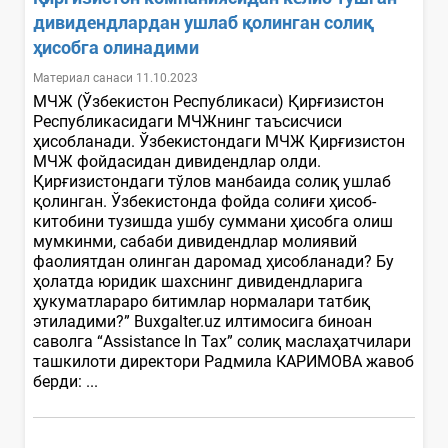
дивидендлардан ушлаб қолинган солиқ
ҳисобга олинадими
Материал санаси 11.10.2023
МЧЖ (Ўзбекистон Республикаси) Қирғизистон
Республикасидаги МЧЖнинг таъсисчиси
ҳисобланади. Ўзбекистондаги МЧЖ Қирғизистон
МЧЖ фойдасидан дивидендлар олди.
Қирғизистондаги тўлов манбаида солиқ ушлаб
қолинган. Ўзбекистонда фойда солиғи ҳисоб-
китобини тузишда ушбу суммани ҳисобга олиш
мумкинми, сабаби дивидендлар молиявий
фаолиятдан олинган даромад ҳисобланади? Бу
ҳолатда юридик шахснинг дивидендларига
ҳукуматлараро битимлар нормалари татбиқ
этиладими?” Buxgalter.uz илтимосига биноан
саволга “Assistance In Tax” солиқ маслаҳатчилари
ташкилоти директори Радмила КАРИМОВА жавоб
берди: ...