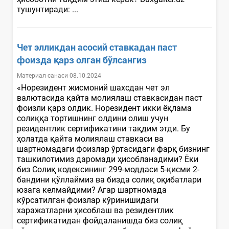
тушунтиради: ...
Чет элликдан асосий ставкадан паст
фоизда қарз олган бўлсангиз
Материал санаси 08.10.2024
«Норезидент жисмоний шахсдан чет эл
валютасида қайта молиялаш ставкасидан паст
фоизли қарз олдик. Норезидент икки ёқлама
солиққа тортишнинг олдини олиш учун
резидентлик сертификатини тақдим этди. Бу
ҳолатда қайта молиялаш ставкаси ва
шартномадаги фоизлар ўртасидаги фарқ бизнинг
ташкилотимиз даромади ҳисобланадими? Ёки
биз Солиқ кодексининг 299-моддаси 5-қисми 2-
бандини қўллаймиз ва бизда солиқ оқибатлари
юзага келмайдими? Агар шартномада
кўрсатилган фоизлар кўринишидаги
харажатларни ҳисоблаш ва резидентлик
сертификатидан фойдаланишда биз солиқ