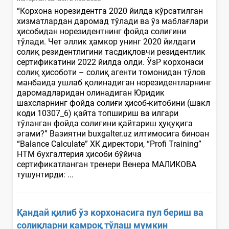
“Корхона норезидентга 2020 йилда кўрсатилган
хизматлардан даромад тўлади ва ўз маблағлари
ҳисобидан норезидентнинг фойда солиғини
тўлади. Чет эллик ҳамкор унинг 2020 йилдаги
солиқ резидентлигини тасдиқловчи резидентлик
сертификатини 2022 йилда олди. ЎзР корхонаси
солиқ ҳисоботи – солиқ агенти томонидан тўлов
манбаида ушлаб қолинадиган норезидентларнинг
даромадларидан олинадиган Юридик
шахсларнинг фойда солиғи ҳисоб-китобини (шакл
коди 10307_6) қайта топшириш ва илгари
тўланган фойда солиғини қайтариш ҳуқуқига
эгами?” Вазиятни buxgalter.uz илтимосига биноан
“Balance Calculate” ХК директори, “Profi Training”
НТМ бухгалтерия ҳисоби бўйича
сертификатланган тренери Венера МАЛИКОВА
тушунтирди: ...
Қандай қилиб ўз корхонасига пул бериш ва
солиқларни камроқ тўлаш мумкин