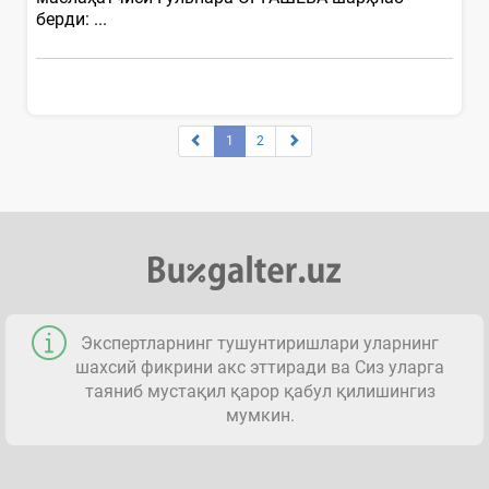
берди: ...
1
2
Экспертларнинг тушунтиришлари уларнинг
шахсий фикрини акс эттиради ва Сиз уларга
таяниб мустақил қарор қабул қилишингиз
мумкин.