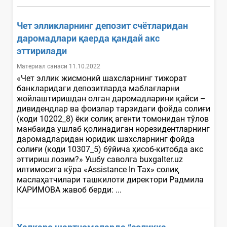
Чет элликларнинг депозит счётларидан
даромадлари қаерда қандай акс
эттирилади
Материал санаси 11.10.2022
«Чет эллик жисмоний шахсларнинг тижорат
банкларидаги депозитларда маблағларни
жойлаштиришдан олган даромадларини қайси –
дивидендлар ва фоизлар тарзидаги фойда солиғи
(коди 10202_8) ёки солиқ агенти томонидан тўлов
манбаида ушлаб қолинадиган норезидентларнинг
даромадларидан юридик шахсларнинг фойда
солиғи (коди 10307_5) бўйича ҳисоб-китобда акс
эттириш лозим?» Ушбу саволга buxgalter.uz
илтимосига кўра «Assistance In Tax» солиқ
маслаҳатчилари ташкилоти директори Радмила
КАРИМОВА жавоб берди: ...