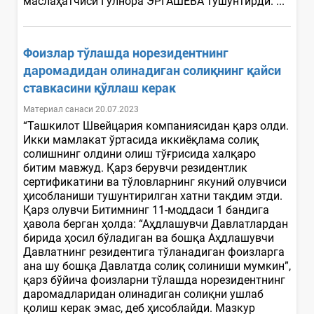
маслаҳатчиси Гулнора ЭРГАШЕВА тушунтирди. ...
Фоизлар тўлашда норезидентнинг
даромадидан олинадиган солиқнинг қайси
ставкасини қўллаш керак
Материал санаси 20.07.2023
“Ташкилот Швейцария компаниясидан қарз олди.
Икки мамлакат ўртасида иккиёқлама солиқ
солишнинг олдини олиш тўғрисида халқаро
битим мавжуд. Қарз берувчи резидентлик
сертификатини ва тўловларнинг якуний олувчиси
ҳисобланиши тушунтирилган хатни тақдим этди.
Қарз олувчи Битимнинг 11-моддаси 1 бандига
ҳавола берган ҳолда: “Аҳдлашувчи Давлатлардан
бирида ҳосил бўладиган ва бошқа Аҳдлашувчи
Давлатнинг резидентига тўланадиган фоизларга
ана шу бошқа Давлатда солиқ солиниши мумкин”,
қарз бўйича фоизларни тўлашда норезидентнинг
даромадларидан олинадиган солиқни ушлаб
қолиш керак эмас, деб ҳисоблайди. Мазкур