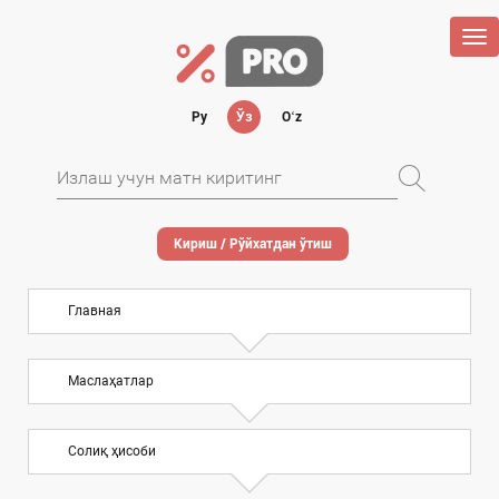
Tog
nav
Ру
Ўз
Oʻz
Кириш / Рўйхатдан ўтиш
Главная
Маслаҳатлар
Солиқ ҳисоби