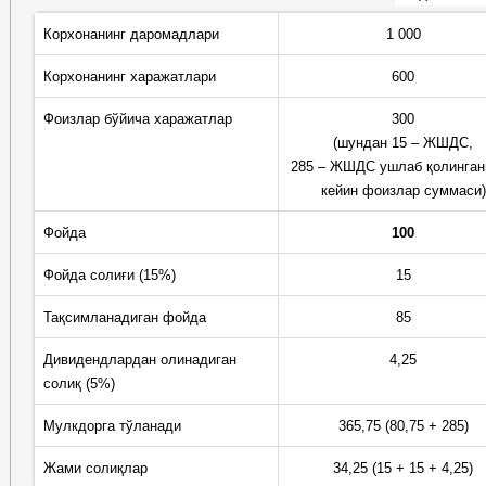
Корхонанинг даромадлари
1 000
Корхонанинг харажатлари
600
Фоизлар бўйича харажатлар
300
(шундан 15 – ЖШДС,
285 – ЖШДС ушлаб қолинган
кейин фоизлар суммаси)
Фойда
100
Фойда солиғи (15%)
15
Тақсимланадиган фойда
85
Дивидендлардан олинадиган
4,25
солиқ (5%)
Мулкдорга тўланади
365,75 (80,75 + 285)
Жами солиқлар
34,25 (15 + 15 + 4,25)