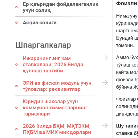
Фоизли 
Ер қаъридан фойдаланганлик
учун солиқ
Нима учу
Акциз солиғи
кўришади
шартнома
Бундай ш
Шпаргалкалар
томони.
Аммо бух
Ижаранинг энг кам
ставкалари: 2026 йилда
тўлаш ке
қўллаш тартиби
қайта мо
фоизли б
ЭРИ ва фискал модуль учун
бўйича Ж
тўловлар: реквизитлар
Фоизлар 
Юридик шахслар учун
солинади
коммунал хизматларнинг
тарифлари
дивиденд
2026 йилда БҲМ, МҲТЭКМ,
Шу тариқ
ПҲБМ ва МИХ миқдорлари
ставка б