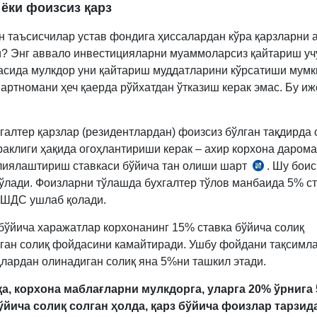
ёки фоизсиз қарз
н таъсисчилар устав фондига ҳиссалардан кўра қарзларни 
? Энг аввало инвестицияларни муаммоларсиз қайтариш учу
сида мулкдор уни қайтариш муддатларини кўрсатиши мумк
артномани ҳеч қаерда рўйхатдан ўтказиш керак эмас. Бу и
галтер қарзлар (резидентлардан) фоизсиз бўлган тақдирда 
раклиги ҳақида огоҳлантириши керак – ахир корхона даром
лиялаштириш ставкаси бўйича тан олиши шарт
. Шу боис
СК
ўлади. Фоизларни тўлашда бухгалтер тўлов манбаида 5% с
299-
ШДС ушлаб қолади.
м.
бўйича харажатлар корхонанинг 15% ставка бўйича солиқ
ган солиқ фойдасини камайтиради. Ушбу фойдани тақсимл
лардан олинадиган солиқ яна 5%ни ташкил этади.
а, корхона маблағларни мулкдорга, уларга 20% ўрнига
ўйича солиқ солган ҳолда, қарз бўйича фоизлар тарзид