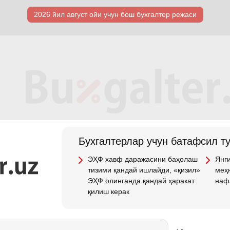
2026 йил август ойи учун бош бухгалтер режаси
Бухгалтерлар учун батафсил т
ЭҲФ хавф даражасини баҳолаш
Янги
тизими қандай ишлайди, «қизил»
меҳн
ЭҲФ олинганда қандай ҳаракат
наф
қилиш керак