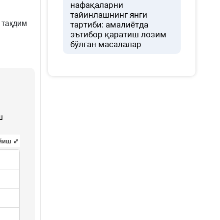
нафақаларни
тайинлашнинг янги
 тақдим
тартиби: амалиётда
эътибор қаратиш лозим
бўлган масалалар
ш
йиш ⤢