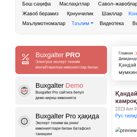
Бош саҳифа
Маслаҳатлар
Савол–жавобла
Кон
Жавоб берамиз
Қонунчилик
Шакллар
Таълим
Маълумотномалар
Видеотека
Bu
Buxgalter
PRO
Главная
Дивидендл
Электрон эксперт тизими
Қандай 
кенгайтирилган имкониятлар билан
мумкин
Buxgalter
Demo
Қандай
Buxgalter Pro сайтига бепул
демо‑кириш имконияти
камроқ
2023 йил 9
Buxgalter Pro ҳақида
Рус тили
Эксперт тизими ва унинг
имкониятлари билан батафсил
танишинг