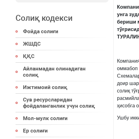
Компания
унга зуд
Солиқ кодекси
бериши 
тўғрисид
Фойда солиғи
ТУРАЛИН
ЖШДС
ҚҚС
Компания
Айланмадан олинадиган
оммабоп 
солиқ
Схемалар
доир шар
Ижтимоий солиқ
солиқ тў
расмийла
Сув ресурсларидан
фойдаланганлик учун солиқ
ҳисобга 
Мол-мулк солиғи
Ушбу икки
Ер солиғи