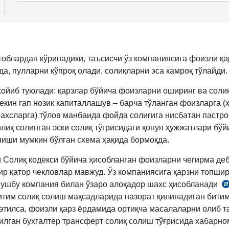
тоблардан кўринадики, таъсисчи ўз компаниясига фоизли қа
да, пулларни кўпроқ олади, солиқларни эса камроқ тўлайди.
ойиб туюлади: қарзлар бўйича фоизларни оширинг ва соли
екин гап нозик капиталлашув – барча тўланган фоизларга (
ахсларга) тўлов манбаида фойда солиғига нисбатан пастро
олиқ солинган эски солиқ тўғрисидаги қонун ҳужжатлари бўй
иши мумкин бўлган схема ҳақида бормоқда.
 Солиқ кодекси бўйича ҳисобланган фоизларни чегирма де
ир қатор чекловлар мавжуд. Ўз компаниясига қарзни топши
 ушбу компания билан ўзаро алоқадор шахс ҳисобланади
итим солиқ солиш мақсадларида назорат қилинадиган бити
3
этилса, фоизли қарз ёрдамида ортиқча масалаларни олиб 
м
қилган бухгалтер трансферт солиқ солиш тўғрисида хабарно