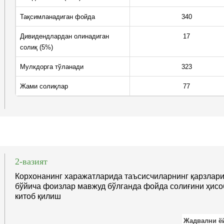
Тақсимланадиган фойда
340
Дивидендлардан олинадиган
17
солиқ (5%)
Мулкдорга тўланади
323
Жами солиқлар
77
2-вазият
Корхонанинг харажатларида таъсисчиларнинг қарзлар
бўйича фоизлар мавжуд бўлганда фойда солиғини ҳисо
китоб қилиш
Жадвални ё