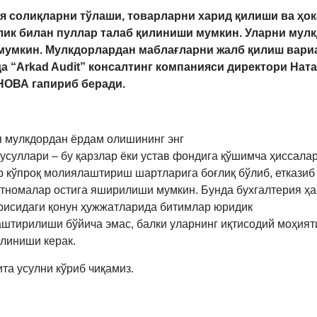
 солиқларни тўлаши, товарларни харид қилиши ва ҳок
лик билан пуллар талаб қилиниши мумкин. Уларни мул
мумкин. Мулкдорлардан маблағларни жалб қилиш вари
а “
Arkad Audit
” консалтинг компанияси директори
Нат
ОВА гапириб беради.
 мулкдордан ёрдам олишининг энг
усуллари – бу қарзлар ёки устав фондига қўшимча ҳиссалар
 кўпроқ молиялаштириш шартларига боғлиқ бўлиб, етказиб
тномалар остига яширилиши мумкин. Бунда бухгалтерия ҳ
ғрисидаги қонун ҳужжатларида битимлар юридик
штирилиши бўйича эмас, балки уларнинг иқтисодий моҳият
олиниши керак.
та усулни кўриб чиқамиз.