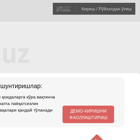
Кириш / Рўйхатдан ўтиш
ушунтиришлар:
 қоидаларга кўра вақтинча
атга лаёқатсизлик
ақалари қандай тўланади
ДЕМО-КИРИШНИ
ФАОЛЛАШТИРИШ