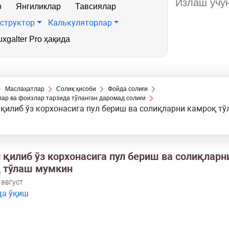
р
Янгиликлар
Тавсиялар
структор
Калькуляторлар
xgalter Pro ҳақида
Маслаҳатлар
Солиқ ҳисоби
Фойда солиғи
ар ва фоизлар тарзида тўланган даромад солиғи
қилиб ўз корхонасига пул бериш ва солиқларни камроқ т
 қилиб ўз корхонасига пул бериш ва солиқларн
 тўлаш мумкин
 август
да ўқиш