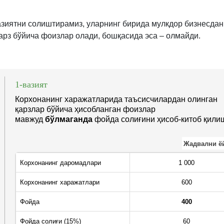
азиятни солиштирамиз, уларнинг бирида мулкдор бизнесдан
қарз бўйича фоизлар олади, бошқасида эса – олмайди.
1-вазият
Корхонанинг харажатларида таъсисчилардан олинган
қарзлар бўйича ҳисобланган фоизлар
мавжуд
бўлмаганда
фойда солиғини ҳисоб-китоб қили
Жадвални ё
Корхонанинг даромадлари
1 000
Корхонанинг харажатлари
600
Фойда
400
Фойда солиғи (15%)
60