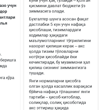
куни учун ҳақ тўлайди – қолган
қисмини давлат бюджети ўз
азо учун
зиммасига олади.
кдор
антлари
Бухгалтер шунга асосан фақат
алья
дастлабки 5 кун учун нафақа
ҳисоблаши, тизимлардаги
ходимлар ҳақидаги
маълумотларнинг тўғрилигини
назорат қилиши керак – акс
ҳолда тизим тўловларни
.
нотўғри ҳисоблайди ёки
 беришга
кечиктиради, бу муаммони ҳал
амда
қилиш сизнинг зиммангизга
тушади.
ига кўра
Янги нормаларни ҳисобга
олган ҳолда касаллик варақаси
бўйича нафақа тўлашнинг янги
тартиби – ҳисоб-китоблар,
солиқлар, солиқ ҳисоботида
акс эттириш ҳақида