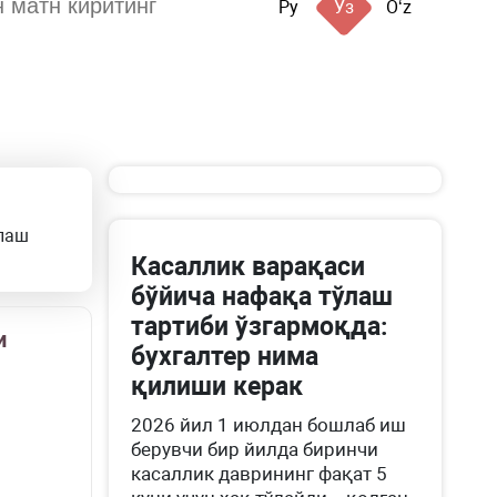
Ру
Ўз
Oʻz
ўлаш
Касаллик варақаси
бўйича нафақа тўлаш
тартиби ўзгармоқда:
и
бухгалтер нима
қилиши керак
2026 йил 1 июлдан бошлаб иш
берувчи бир йилда биринчи
касаллик даврининг фақат 5