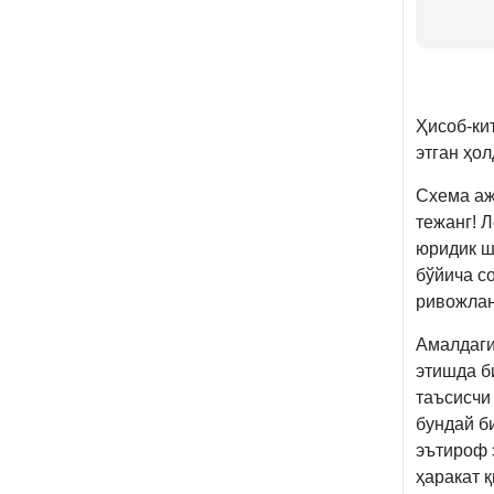
Ҳисоб-ки
этган ҳол
Схема аж
тежанг! Л
юридик ш
бўйича с
ривожлан
Амалдаги
этишда б
таъсисчи
бундай б
эътироф 
ҳаракат 