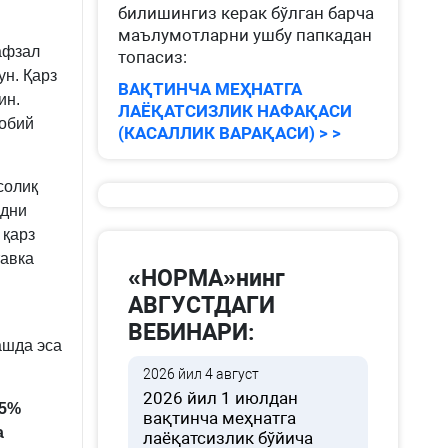
билишингиз керак бўлган барча
маълумотларни ушбу папкадан
афзал
топасиз:
н. Қарз
ВАҚТИНЧА МЕҲНАТГА
ин.
ЛАЁҚАТСИЗЛИК НАФАҚАСИ
жобий
(КАСАЛЛИК ВАРАҚАСИ) > >
солиқ
адни
 қарз
тавка
«НОРМА»нинг
АВГУСТДАГИ
ВЕБИНАРИ:
ашда эса
2026 йил 4 август
2026 йил 1 июлдан
 5%
вақтинча меҳнатга
а
лаёқатсизлик бўйича