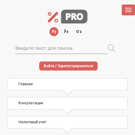
Tog
nav
Ру
Ўз
Oʻz
Войти / Зарегистрироваться
Главная
Консультации
Налоговый учет