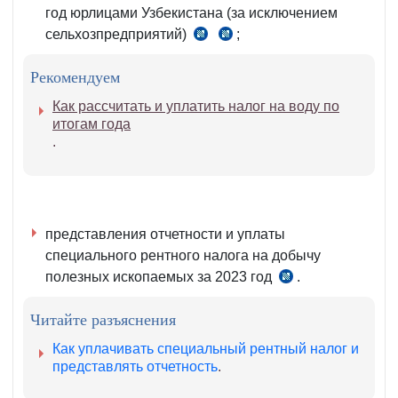
год юрлицами Узбекистана (за исключением
сельхозпредприятий)
;
ч.
ч.
3
5
Рекомендуем
ст.
ст.
447
448
Как рассчитать и уплатить налог на воду по
НК
НК
итогам года
.
представления отчетности и уплаты
специального рентного налога на добычу
полезных ископаемых за 2023 год
.
ст.
454-
Читайте разъяснения
7 НК
Как уплачивать специальный рентный налог и
представлять отчетность
.