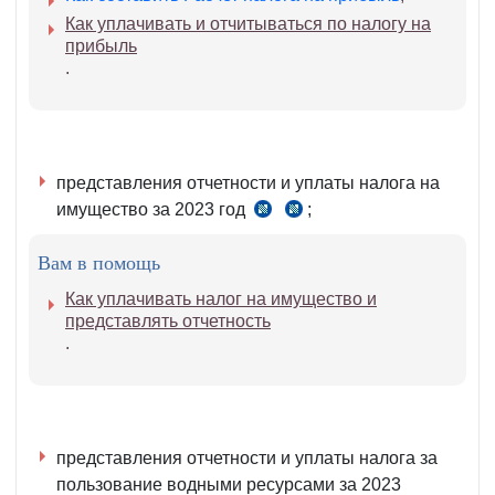
339
Как уплачивать и отчитываться по налогу на
НК
прибыль
.
представления отчетности и уплаты налога на
имущество за 2023 год
;
ч.
ч.
2
8
Вам в помощь
ст.
ст.
417
417
Как уплачивать налог на имущество и
НК
НК
представлять отчетность
.
представления отчетности и уплаты налога за
пользование водными ресурсами за 2023