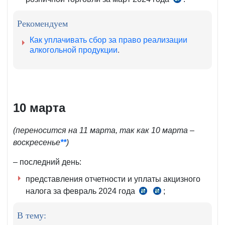
ч.
5
Рекомендуем
ст.
460
Как уплачивать сбор за право реализации
НК
алкогольной продукции
.
10 марта
(переносится на 11 марта, так как 10 марта –
воскресенье
**
)
– последний день:
представления отчетности и уплаты акцизного
налога за февраль 2024 года
;
ст.
ст.
292
293
В тему:
НК
НК