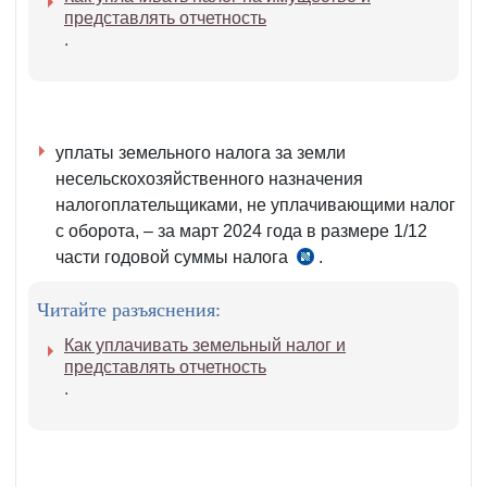
НК
представлять отчетность
.
уплаты земельного налога за земли
несельскохозяйственного назначения
налогоплательщиками, не уплачивающими налог
с оборота, – за март 2024 года в размере 1/12
части годовой суммы налога
.
ч.
1 ст.
Читайте разъяснения:
432
НК
Как уплачивать земельный налог и
представлять отчетность
.