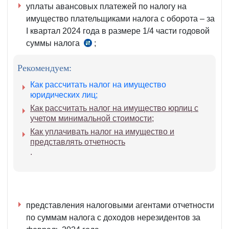
уплаты авансовых платежей по налогу на
имущество плательщиками налога с оборота – за
I квартал 2024 года в размере 1/4 части годовой
суммы налога
;
ч.
6 ст.
Рекомендуем:
417
НК
Как рассчитать налог на имущество
юридических лиц;
Как рассчитать налог на имущество юрлиц с
учетом минимальной стоимости;
Как уплачивать налог на имущество и
представлять отчетность
.
представления налоговыми агентами отчетности
по суммам налога с доходов нерезидентов за