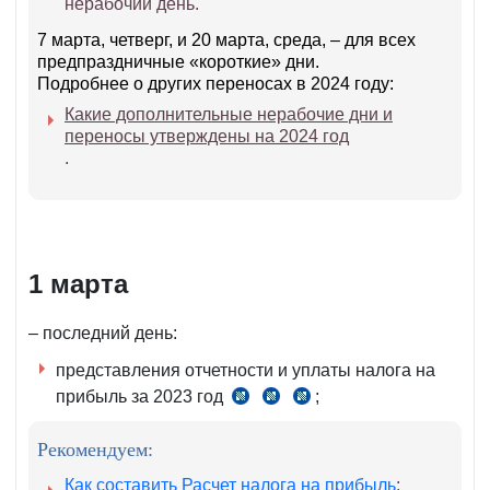
нерабочий день.
7 марта, четверг, и 20 марта, среда, – для всех
предпраздничные «короткие» дни.
Подробнее о других переносах в 2024 году:
Какие дополнительные нерабочие дни и
переносы утверждены на 2024 год
.
1 марта
– последний день:
представления отчетности и уплаты налога на
прибыль за 2023 год
;
п.
ст.
ст.
2 ч.
340 НК
480 НК
Рекомендуем:
5
ст.
Как составить Расчет налога на прибыль
;