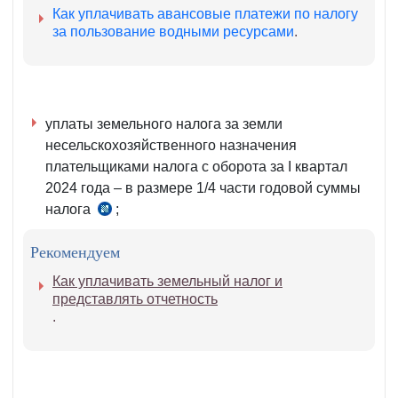
Как уплачивать авансовые платежи по налогу
за пользование водными ресурсами
.
уплаты земельного налога за земли
несельскохозяйственного назначения
плательщиками налога с оборота за I квартал
2024 года – в размере 1/4 части годовой суммы
налога
;
ч.
1 ст.
Рекомендуем
432
НК
Как уплачивать земельный налог и
представлять отчетность
.