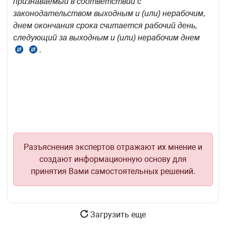
признаваемый в соответствии с
5
законодательством выходным и (или) нерабочим,
НК
днем окончания срока считается рабочий день,
следующий за выходным и (или) нерабочим днем
.
ч.
ч.
8
6
ст.
ст.
5
86
НК
НК
Разъяснения экспертов отражают их мнение и
создают информационную основу для
принятия Вами самостоятельных решений.
Загрузить еще