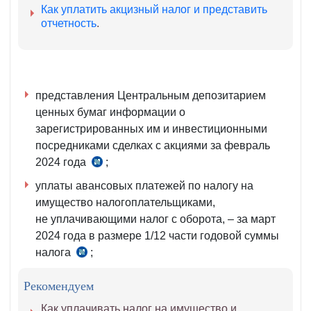
Как уплатить акцизный налог и представить
отчетность
.
представления Центральным депозитарием
ценных бумаг информации о
зарегистрированных им и инвестиционными
посредниками сделках с акциями за февраль
2024 года
;
ч.
12
уплаты авансовых платежей по налогу на
ст.
имущество налогоплательщиками,
133
не уплачивающими налог с оборота, – за март
НК
2024 года в размере 1/12 части годовой суммы
налога
;
ч.
6
Рекомендуем
ст.
417
Как уплачивать налог на имущество и