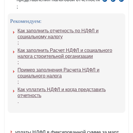
п.
ст.
ч.
г.
;
2
390
4–
ч.
НК
5
Рекомендуем:
1
ст.
ст.
407
Как заполнить отчетность по НДФЛ и
389
НК
социальному налогу
;
НК
Как заполнить Расчет НДФЛ и социального
налога строительной организации
;
Пример заполнения Расчета НДФЛ и
социального налога
;
Как уплатить НДФЛ и когда представить
отчетность
.
уплаты НДФЛ в фиксированной сумме за март