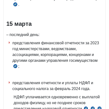
.
п.
3 Положения,
рег.
15 марта
МЮ
№942
от
– последний день:
03.07.2000
представления финансовой отчетности за 2023
г.
год министерствами, ведомствами,
ассоциациями, корпорациями, концернами и
другими органами управления госимуществом
;
п.
1 Положения,
рег.
представления отчетности и уплаты НДФЛ и
МЮ
социального налога за февраль 2024 года.
№
942
НДФЛ уплачивается одновременно с выплатой
от
доходов физлицу, но не позднее сроков
03.07.2000
представления налоговой отчетности