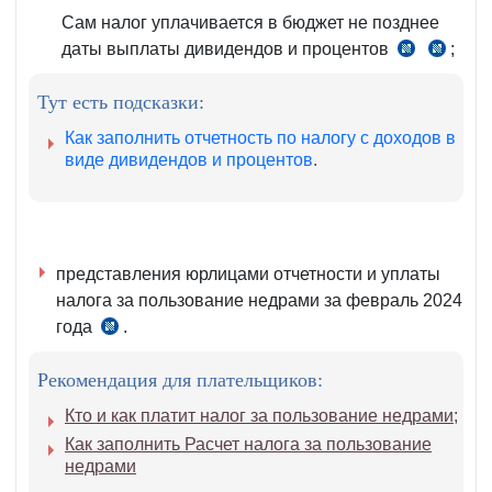
Сам налог уплачивается в бюджет не позднее
даты выплаты дивидендов и процентов
;
ч.
ч.
5–
8
Тут есть подсказки:
6
ст.
ст.
470-
Как заполнить отчетность по налогу с доходов в
345
1
виде дивидендов и процентов
.
НК
НК
представления юрлицами отчетности и уплаты
налога за пользование недрами за февраль 2024
года
.
ч.
3–
Рекомендация для плательщиков:
4
ст.
Кто и как платит налог за пользование недрами
;
454
Как заполнить Расчет налога за пользование
НК
недрами
.