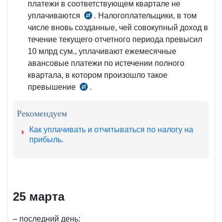
340
платежи в соответствующем квартале не
НК
уплачиваются
.
Налогоплательщики, в том
ч.
числе вновь созданные, чей совокупный доход в
7
течение текущего отчетного периода превысил
ст.
10 млрд сум., уплачивают ежемесячные
340
авансовые платежи по истечении полного
НК
квартала, в котором произошло такое
превышение
.
ч.
8
ст.
Рекомендуем
340
Как уплачивать и отчитываться по налогу на
НК
прибыль
.
25 марта
– последний день: