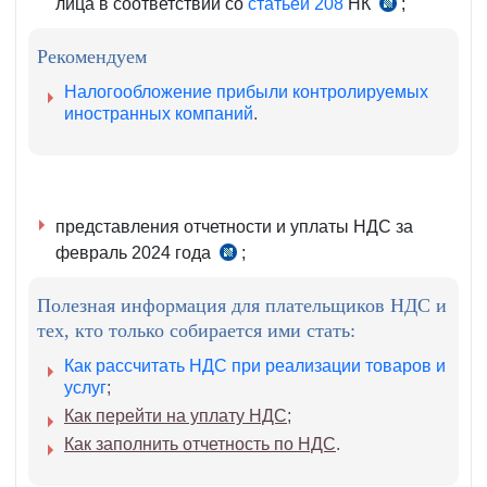
лица в соответствии со
статьей 208
НК
;
ч.
3
Рекомендуем
ст.
209
Налогообложение прибыли контролируемых
НК
иностранных компаний
.
представления отчетности и уплаты НДС за
февраль 2024 года
;
ч.
1–
Полезная информация для плательщиков НДС и
4
тех, кто только собирается ими стать:
ст.
273
Как рассчитать НДС при реализации товаров и
НК
услуг
;
Как перейти на уплату НДС
;
Как заполнить отчетность по НДС
.