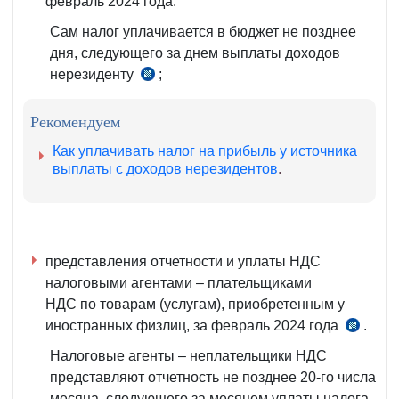
февраль 2024 года.
Сам налог уплачивается в бюджет не позднее
дня, следующего за днем выплаты доходов
нерезиденту
;
ч.
1–
2
Рекомендуем
ст.
Как уплачивать налог на прибыль у источника
355
выплаты с доходов нерезидентов
.
НК
представления отчетности и уплаты НДС
налоговыми агентами – плательщиками
НДС по товарам (услугам), приобретенным у
иностранных физлиц, за февраль 2024 года
.
ч.
1,
Налоговые агенты – неплательщики НДС
2
представляют отчетность не позднее 20-го числа
ст.
месяца, следующего за месяцем уплаты налога