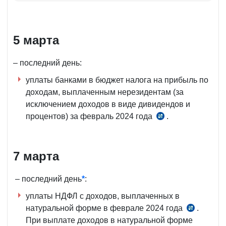
5 марта
– последний день:
уплаты банками в бюджет налога на прибыль по
доходам, выплаченным нерезидентам (за
исключением доходов в виде дивидендов и
процентов) за февраль 2024 года
.
п.
1
ч.
7 марта
2
ст.
355 НК
– последний день
*
:
уплаты НДФЛ с доходов, выплаченных в
натуральной форме в феврале 2024 года
.
ч.
При выплате доходов в натуральной форме
2