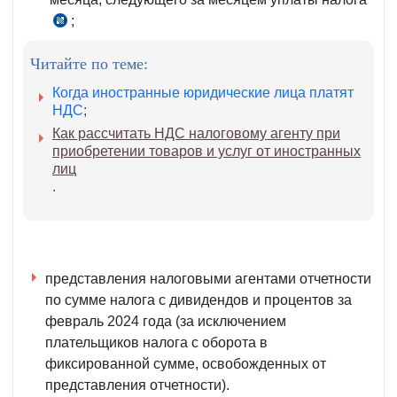
273
;
ч.
НК
4
Читайте по теме:
ст.
273
Когда иностранные юридические лица платят
НК
НДС
;
Как рассчитать НДС налоговому агенту при
приобретении товаров и услуг от иностранных
лиц
.
представления налоговыми агентами отчетности
по сумме налога с дивидендов и процентов за
февраль 2024 года (за исключением
плательщиков налога с оборота в
фиксированной сумме, освобожденных от
представления отчетности).