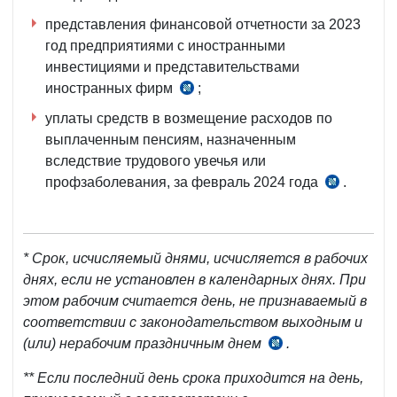
представления финансовой отчетности за 2023
год предприятиями с иностранными
инвестициями и представительствами
иностранных фирм
;
п.
2 Положения,
уплаты средств в возмещение расходов по
рег.
выплаченным пенсиям, назначенным
МЮ
вследствие трудового увечья или
№
профзаболевания, за февраль 2024 года
.
п.
942
17
от
Положения
03.07.2000
рег.
*
Срок, исчисляемый днями, исчисляется в рабочих
г.
МЮ
днях, если не установлен в календарных днях. При
№
этом рабочим считается день, не признаваемый в
2836
соответствии с законодательством выходным и
от
(или) нерабочим праздничным днем
.
ч.
03.11.2016
7
г.
** Если последний день срока приходится на день,
ст.