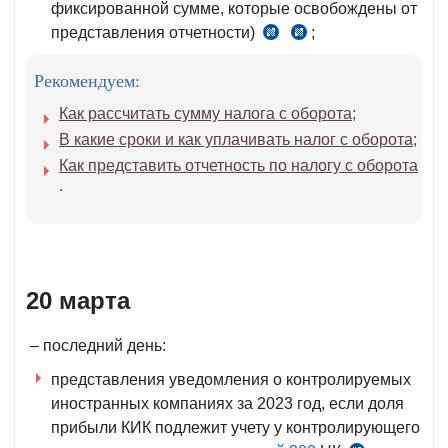
фиксированной сумме, которые освобождены от
представления отчетности)
;
п.
ч.
1
8
Рекомендуем:
ч.
ст.
3
470-
Как рассчитать сумму налога с оборота
;
ст.
1
В какие сроки и как уплачивать налог с оборота
;
470
НК
Как представить отчетность по налогу с оборота
НК
.
20 марта
– последний день:
представления уведомления о контролируемых
иностранных компаниях за 2023 год, если доля
прибыли КИК подлежит учету у контролирующего