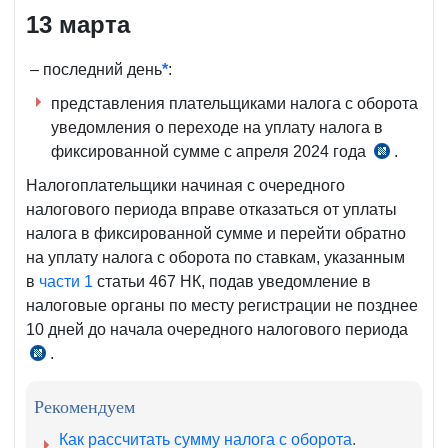
13 марта
– последний день
*
:
представления плательщиками налога с оборота
уведомления о переходе на уплату налога в
фиксированной сумме с апреля 2024 года
.
ч.
1
Налогоплательщики начиная с очередного
ст.
налогового периода вправе отказаться от уплаты
470-
налога в фиксированной сумме и перейти обратно
1
на уплату налога с оборота по ставкам, указанным
НК
в
части 1
статьи 467 НК, подав уведомление в
налоговые органы по месту регистрации не позднее
10 дней до начала очередного налогового периода
.
ч.
6
ст.
Рекомендуем
470-
Как рассчитать сумму налога с оборота
.