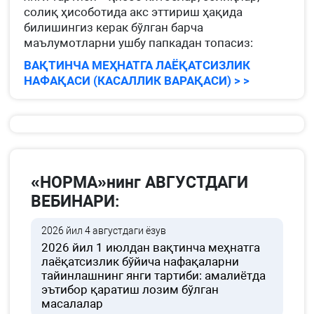
солиқ ҳисоботида акс эттириш ҳақида
билишингиз керак бўлган барча
маълумотларни ушбу папкадан топасиз:
ВАҚТИНЧА МЕҲНАТГА ЛАЁҚАТСИЗЛИК
НАФАҚАСИ (КАСАЛЛИК ВАРАҚАСИ) > >
«НОРМА»нинг АВГУСТДАГИ
ВЕБИНАРИ:
2026 йил 4 августдаги ёзув
2026 йил 1 июлдан вақтинча меҳнатга
лаёқатсизлик бўйича нафақаларни
тайинлашнинг янги тартиби: амалиётда
эътибор қаратиш лозим бўлган
масалалар