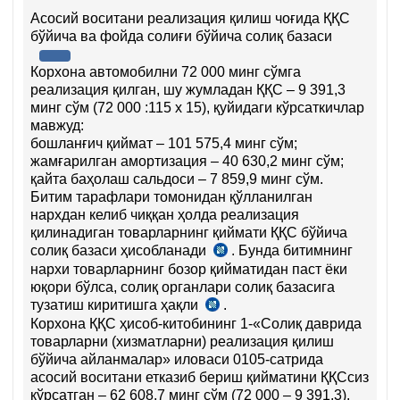
Асосий воситани реализация қилиш чоғида ҚҚС
бўйича ва фойда солиғи бўйича солиқ базаси
Корхона автомобилни 72 000 минг сўмга
реализация қилган, шу жумладан ҚҚС – 9 391,3
минг сўм (72 000 :115 х 15), қуйидаги кўрсаткичлар
мавжуд:
бошланғич қиймат – 101 575,4 минг сўм;
жамғарилган амортизация – 40 630,2 минг сўм;
қайта баҳолаш сальдоси – 7 859,9 минг сўм.
Битим тарафлари томонидан қўлланилган
нархдан келиб чиққан ҳолда реализация
қилинадиган товарларнинг қиймати ҚҚС бўйича
солиқ базаси ҳисобланади
. Бунда битимнинг
СК
нархи товарларнинг бозор қийматидан паст ёки
248-
юқори бўлса, солиқ органлари солиқ базасига
м.
тузатиш киритишга ҳақли
1-
.
СК
қ.
Корхона ҚҚС ҳисоб-китобининг 1-«Солиқ даврида
248-
товарларни (хизматларни) реализация қилиш
м.
бўйича айланмалар» иловаси 0105-сатрида
4-
асосий воситани етказиб бериш қийматини ҚҚСсиз
қ.
кўрсатган – 62 608,7 минг сўм (72 000 – 9 391,3).