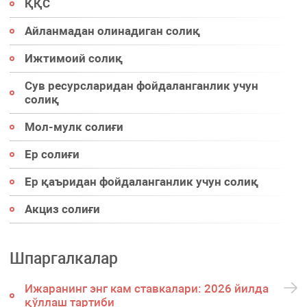
ҚҚС
Айланмадан олинадиган солиқ
Ижтимоий солиқ
Сув ресурсларидан фойдаланганлик учун
солиқ
Мол-мулк солиғи
Ер солиғи
Ер қаъридан фойдаланганлик учун солиқ
Акциз солиғи
Шпаргалкалар
Ижаранинг энг кам ставкалари: 2026 йилда
қўллаш тартиби