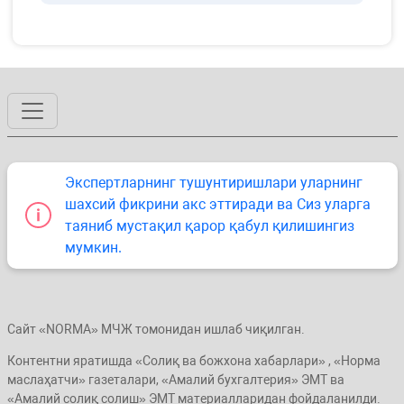
Экспертларнинг тушунтиришлари уларнинг
шахсий фикрини акс эттиради ва Сиз уларга
таяниб мустақил қарор қабул қилишингиз
мумкин.
Сайт «NORMA» МЧЖ томонидан ишлаб чиқилган.
Контентни яратишда «Солиқ ва божхона хабарлари» , «Норма
маслаҳатчи» газеталари, «Амалий бухгалтерия» ЭМТ ва
«Амалий солиқ солиш» ЭМТ материалларидан фойдаланилди.