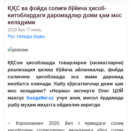
ҚҚС ва фойда солиғи бўйича ҳисоб-
китоблардаги даромадлар доим ҳам мос
келадими
2020 йил 17 июль
Рус тилида ўқиш
ҚҚСни ҳисоблашда товарларни (хизматларни)
реализация қилиш бўйича айланмалар, фойда
солиғини ҳисоблашда эса жами даромад
инобатга олинади. Ушбу кўрсаткичлар доим ҳам
мос келадими? «Норма» эксперти Олег ЦОЙ
махсус
buxgalter.uz
учун аниқ мисол ёрдамида
ушбу муҳим жиҳатга ойдинлик киритди.
– Корхонанинг 2020 йил I ярмидаги солиқ
ҳисоботини солиштириш якунларига кўра солиқ