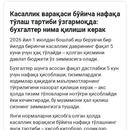
Касаллик варақаси бўйича нафақа
тўлаш тартиби ўзгармоқда:
бухгалтер нима қилиши керак
2026 йил 1 июлдан бошлаб иш берувчи бир
йилда биринчи касаллик даврининг фақат 5
куни учун ҳақ тўлайди – қолган қисмини
давлат бюджети ўз зиммасига олади.
Бухгалтер шунга асосан фақат дастлабки 5 кун
учун нафақа ҳисоблаши, тизимлардаги
ходимлар ҳақидаги маълумотларнинг
тўғрилигини назорат қилиши керак – акс
ҳолда тизим тўловларни нотўғри ҳисоблайди
ёки кечиктиради, бу муаммони ҳал қилиш
сизнинг зиммангизга тушади.
Янги нормаларни ҳисобга олган ҳолда
касаллик варақаси бўйича нафақа тўлашнинг
янги тартиби – ҳисоб-китоблар, солиқлар,