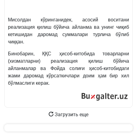
Мисолдан кўринганидек, асосий воситани
реализация қилиш бўйича айланма ва унинг чиқиб
кетишидан даромад суммалари турлича бўлиб
чиққан.
Бинобарин, ҚҚС ҳисоб-китобида товарларни
(хизматларни) реализация қилиш бўйича
айланмалар ва Фойда солиғи ҳисоб-китобидаги
жами даромад кўрсаткичлари доим ҳам бир хил
бўлмаслиги керак.
Загрузить еще