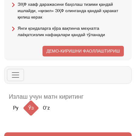
ЭҲФ хавф даражасини баҳолаш тизими қандай
ишлайди, «қизил» ЭҲФ олинганда қандай ҳаракат
қилиш керак
Янги қоидаларга кўра вақтинча меҳнатга
лаёқатсизлик нафақалари қандай тўланади
ДЕМО-КИРИШНИ ФАОЛЛАШТИРИШ
Ру
Ўз
Oʻz