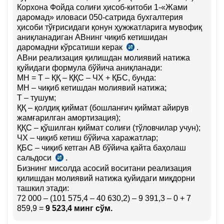
Корхона Фойда солиғи ҳисоб-китоби 1-«Жами
даромад» иловаси 050-сатрида бухгалтерия
ҳисоби тўғрисидаги қонун ҳужжатларига мувофиқ
аниқланадиган АВнинг чиқиб кетишидан
даромадни кўрсатиши керак
.
СК
АВни реализация қилишдан молиявий натижа
298-
қуйидаги формула бўйича аниқланади:
м.
МН = Т – ҚҚ – ҚҚС – ЧХ + ҚБС, бунда:
МН – чиқиб кетишдан молиявий натижа;
Т – тушум;
ҚҚ – қолдиқ қиймат (бошланғич қиймат айирув
жамғарилган амортизация);
ҚҚС – қўшилган қиймат солиғи (тўловчилар учун);
ЧХ – чиқиб кетиш бўйича харажатлар;
ҚБС – чиқиб кетган АВ бўйича қайта баҳолаш
сальдоси
.
5-
Бизнинг мисолда асосий воситани реализация
сон
қилишдан молиявий натижа қуйидаги миқдорни
БҲМС
ташкил этади:
53-
72 000 – (101 575,4 – 40 630,2) – 9 391,3 – 0 + 7
б.
859,9 =
9 523,4 минг сўм.