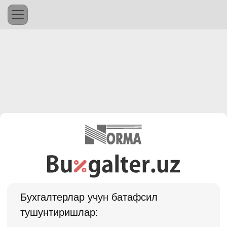
Бухгалтерлар учун батафсил
тушунтиришлар: