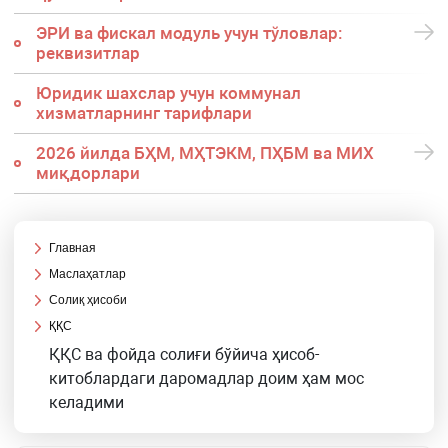
ЭРИ ва фискал модуль учун тўловлар:
реквизитлар
Юридик шахслар учун коммунал
хизматларнинг тарифлари
2026 йилда БҲМ, МҲТЭКМ, ПҲБМ ва МИХ
миқдорлари
Главная
Маслаҳатлар
Солиқ ҳисоби
ҚҚС
ҚҚС ва фойда солиғи бўйича ҳисоб-
китоблардаги даромадлар доим ҳам мос
келадими