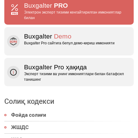
Buxgalter
PRO
Электрон эксперт тизими кенгайтирилган имкониятлар
билан
Buxgalter
Demo
Buxgalter Pro сайтига бепул демо‑кириш имконияти
Buxgalter Pro ҳақида
Эксперт тизими ва унинг имкониятлари билан батафсил
танишинг
Солиқ кодекси
Фойда солиғи
ЖШДС