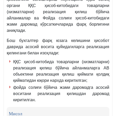
органи ҚҚС ҳисоб-китобидаги товарларни
(хизматларни) реализация қилиш бўйича
айланмалар ва Фойда солиғи ҳисоб-китобидаги
жами даромад кўрсаткичларида фарқ борлигини
аниқлади.
Бош бухгалтер фарқ юзага келишини ҳисобот
даврида асосий восита қуйидагиларга реализация
қилингани билан изоҳлади:
ҚҚС ҳисоб-китобида товарларни (хизматларни)
реализация қилиш бўйича айланмаларга АВ
объектини реализация қилиш қиймати қолдиқ
қийматидан юқори нархда киритилган;
фойда солиғи бўйича жами даромадга асосий
воситани реализация қилишдан даромад
киритилган.
Мисол