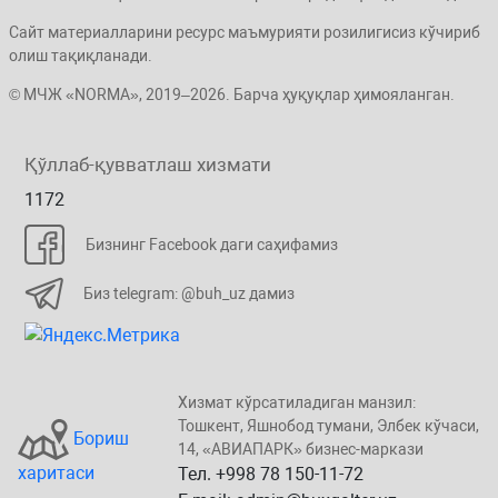
Сайт материалларини ресурс маъмурияти розилигисиз кўчириб
олиш тақиқланади.
© МЧЖ «NORMA», 2019–2026. Барча ҳуқуқлар ҳимояланган.
Қўллаб-қувватлаш хизмати
1172
Бизнинг Facebook даги саҳифамиз
Биз telegram: @buh_uz дамиз
Хизмат кўрсатиладиган манзил:
Тошкент, Яшнобод тумани, Элбeк кўчаси,
Бориш
14, «ABИАПAPК» бизнеc-маркази
харитаси
Тел. +998 78 150-11-72