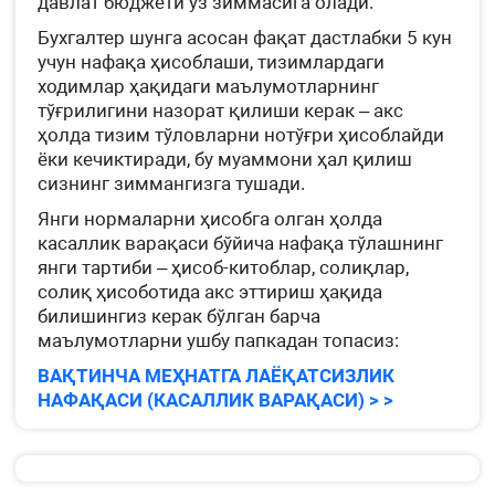
давлат бюджети ўз зиммасига олади.
Бухгалтер шунга асосан фақат дастлабки 5 кун
учун нафақа ҳисоблаши, тизимлардаги
ходимлар ҳақидаги маълумотларнинг
тўғрилигини назорат қилиши керак – акс
ҳолда тизим тўловларни нотўғри ҳисоблайди
ёки кечиктиради, бу муаммони ҳал қилиш
сизнинг зиммангизга тушади.
Янги нормаларни ҳисобга олган ҳолда
касаллик варақаси бўйича нафақа тўлашнинг
янги тартиби – ҳисоб-китоблар, солиқлар,
солиқ ҳисоботида акс эттириш ҳақида
билишингиз керак бўлган барча
маълумотларни ушбу папкадан топасиз:
ВАҚТИНЧА МЕҲНАТГА ЛАЁҚАТСИЗЛИК
НАФАҚАСИ (КАСАЛЛИК ВАРАҚАСИ) > >