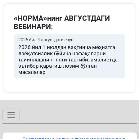
«НОРМА»нинг АВГУСТДАГИ
ВЕБИНАРИ:
2026 йил 4 августдаги ёзув
2026 йил 1 июлдан вақтинча меҳнатга
лаёқатсизлик бўйича нафақаларни
тайинлашнинг янги тартиби: амалиётда
эътибор қаратиш лозим бўлган
масалалар