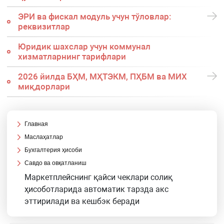
ЭРИ ва фискал модуль учун тўловлар:
реквизитлар
Юридик шахслар учун коммунал
хизматларнинг тарифлари
2026 йилда БҲМ, МҲТЭКМ, ПҲБМ ва МИХ
миқдорлари
Главная
Маслаҳатлар
Бухгалтерия ҳисоби
Савдо ва овқатланиш
Маркетплейснинг қайси чеклари солиқ
ҳисоботларида автоматик тарзда акс
эттирилади ва кешбэк беради