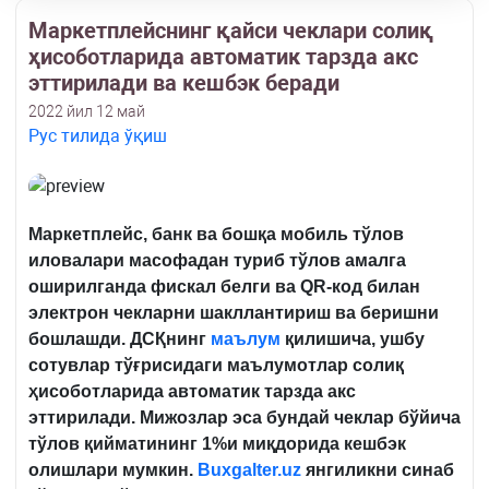
Маркетплейснинг қайси чеклари солиқ
ҳисоботларида автоматик тарзда акс
эттирилади ва кешбэк беради
2022 йил 12 май
Рус тилида ўқиш
Маркетплейс, банк ва бошқа мобиль тўлов
иловалари масофадан туриб тўлов амалга
оширилганда фискал белги ва
QR-код билан
электрон чекларни шакллантириш ва беришни
бошлашди. ДСҚнинг
маълум
қилишича, ушбу
сотувлар тўғрисидаги маълумотлар солиқ
ҳисоботларида автоматик тарзда акс
эттирилади. Мижозлар эса бундай чеклар бўйича
тўлов қийматининг 1%и миқдорида кешбэк
олишлари мумкин.
Buxgalter.uz
янгиликни синаб