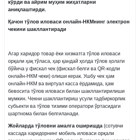
кўрди ва айрим муҳим жиҳатларни
аниқлаштирди.
Қачон тўлов иловаси онлайн-НКМнинг электрон
чекини шакллантиради
Агар харидор товар ёки хизматга тўлов иловаси
орқали ҳақ тўласа, ҳар қандай ҳолда тўлов ҳолати
бўйича у фискал чек (фискал белги ва QR-кодли
онлайн-НКМ чеки) олиши керак. Ушбу чек ҳам
онлайн-НКМ ва виртуал касса ёрдамида, ҳам
бевосита тўлов иловаси билан шакллантирилиши
мумкин. Чекни шакллантириш усули тадбиркорлик
субъекти ва тўлов тизими оператори ўртасидаги
шартнома билан белгиланади.
Жойларда тўловни амалга оширишда
(сотувчи
кассада харидорнинг мобиль иловаси орқали