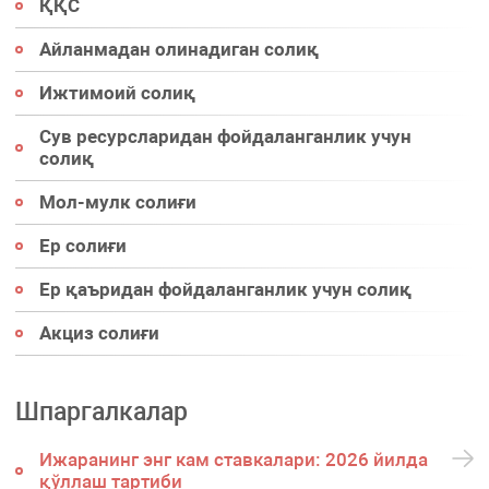
ҚҚС
Айланмадан олинадиган солиқ
Ижтимоий солиқ
Сув ресурсларидан фойдаланганлик учун
солиқ
Мол-мулк солиғи
Ер солиғи
Ер қаъридан фойдаланганлик учун солиқ
Акциз солиғи
Шпаргалкалар
Ижаранинг энг кам ставкалари: 2026 йилда
қўллаш тартиби