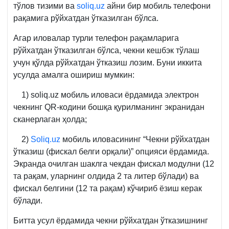
тўлов тизими ва
soliq.uz
айни бир мобиль телефони
қарор
рақамига рўйхатдан ўтказилган бўлса.
1-
б.
Агар иловалар турли телефон рақамларига
рўйхатдан ўтказилган бўлса, чекни кешбэк тўлаш
учун қўлда рўйхатдан ўтказиш лозим. Буни иккита
усулда амалга ошириш мумкин:
1) soliq.uz мобиль иловаси ёрдамида электрон
чекнинг QR-кодини бошқа қурилманинг экранидан
сканерлаган ҳолда;
2)
Soliq.uz
мобиль иловасининг “Чекни рўйхатдан
ўтказиш (фискал белги орқали)” опцияси ёрдамида.
Экранда очилган шаклга чекдан фискал модулни (12
та рақам, уларнинг олдида 2 та литер бўлади) ва
фискал белгини (12 та рақам) кўчириб ёзиш керак
бўлади.
Битта усул ёрдамида чекни рўйхатдан ўтказишнинг