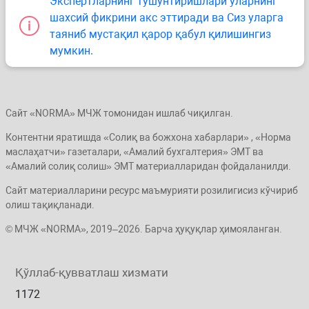
Экспертларнинг тушунтиришлари уларнинг
шахсий фикрини акс эттиради ва Сиз уларга
таяниб мустақил қарор қабул қилишингиз
мумкин.
Сайт «NORMA» МЧЖ томонидан ишлаб чиқилган.
Контентни яратишда «Солиқ ва божхона хабарлари» , «Норма
маслаҳатчи» газеталари, «Амалий бухгалтерия» ЭМТ ва
«Амалий солиқ солиш» ЭМТ материалларидан фойдаланилди.
Сайт материалларини ресурс маъмурияти розилигисиз кўчириб
олиш тақиқланади.
© МЧЖ «NORMA», 2019–2026. Барча ҳуқуқлар ҳимояланган.
Қўллаб-қувватлаш хизмати
1172