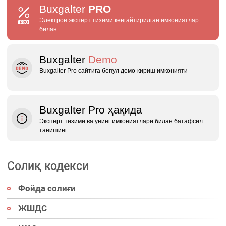
Buxgalter
PRO
Электрон эксперт тизими кенгайтирилган имкониятлар
билан
Buxgalter
Demo
Buxgalter Pro сайтига бепул демо‑кириш имконияти
Buxgalter Pro ҳақида
Эксперт тизими ва унинг имкониятлари билан батафсил
танишинг
Солиқ кодекси
Фойда солиғи
ЖШДС