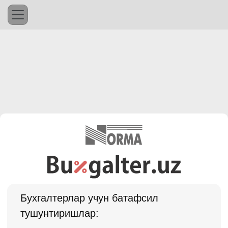
Бухгалтерлар учун батафсил
тушунтиришлар: