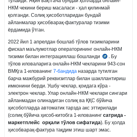
тўлайди. Яқин вақтгача бундай ҳолларда онлайн-
НКМ чекини бериш масаласи - ҳал қилинмай
қолганди. Солиқ ҳисоботларидан бундай
айланмалар ҳисобварақ-фактуралар тизими
ёрдамида ўтган.
2022 йил 1 апрелдан бошлаб тўлов тизимларини
фискал маълумотлар операторининг онлайн-НКМ
тизими билан интеграциялаш бошланди
. Бу
04.10.2021
тўлов иловаларига онлайн-НКМ чекларини 943-сон
й.
ВМҚга 1-илованинг
7-бандида
назарда тутилган
ПҚ-5252-
барча мажбурий реквизитлар билан шакллантириш
сон
имконини берди. Ушбу чеклар, қоидага кўра -
қарор
электрон чеклар. Улар онлайн-НКМ чеклари сингари
3-
айланмадан олинадиган солиқ ва ҚҚС бўйича
б.
ҳисоботларда автоматик тарзда акс эттирилади
(солиқ бўйича ҳисоб-китобга 1-илованинг
сатрида -
маркетплейс
орқали тўлов сифатида
). Бу ҳолда
ҳисобварақ-фактура тақдим этиш шарт эмас.