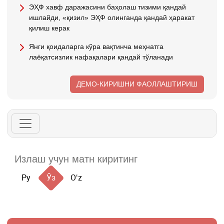
ЭҲФ хавф даражасини баҳолаш тизими қандай
ишлайди, «қизил» ЭҲФ олинганда қандай ҳаракат
қилиш керак
Янги қоидаларга кўра вақтинча меҳнатга
лаёқатсизлик нафақалари қандай тўланади
ДЕМО-КИРИШНИ ФАОЛЛАШТИРИШ
Ру
Ўз
Oʻz