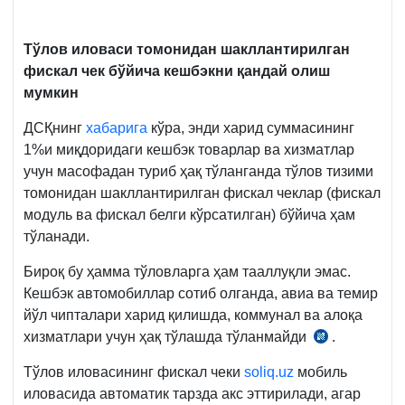
Тўлов иловаси томонидан шакллант
ирилган
фискал чек бўйича кешбэкни қандай олиш
мумкин
ДСҚнинг
хабарига
кўра, энди харид суммасининг
1%и миқдоридаги кешбэк товарлар ва хизматлар
учун масофадан туриб ҳақ тўланганда тўлов тизими
томонидан шакллантирилган фискал чеклар (фискал
модуль ва фискал белги кўрсатилган) бўйича ҳам
тўланади.
Бироқ бу ҳамма тўловларга ҳам тааллуқли эмас.
Кешбэк автомобиллар сотиб олганда, авиа ва темир
йўл чипталари харид қилишда, коммунал ва алоқа
хизматлари учун ҳақ тўлашда тўланмайди
.
04.10.2021
й.
Тўлов иловасининг фискал чеки
soliq.uz
мобиль
ПҚ-5252-
иловасида автоматик тарзда акс эттирилади, агар
сон