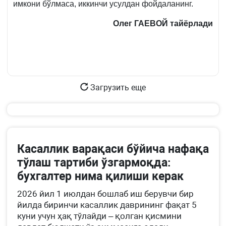
имкони бўлмаса, иккинчи усулдан фойдаланинг.
Олег ГАЕВОЙ
тайёрлади
Загрузить еще
Касаллик варақаси бўйича нафақа
тўлаш тартиби ўзгармоқда:
бухгалтер нима қилиши керак
2026 йил 1 июлдан бошлаб иш берувчи бир
йилда биринчи касаллик даврининг фақат 5
куни учун ҳақ тўлайди – қолган қисмини