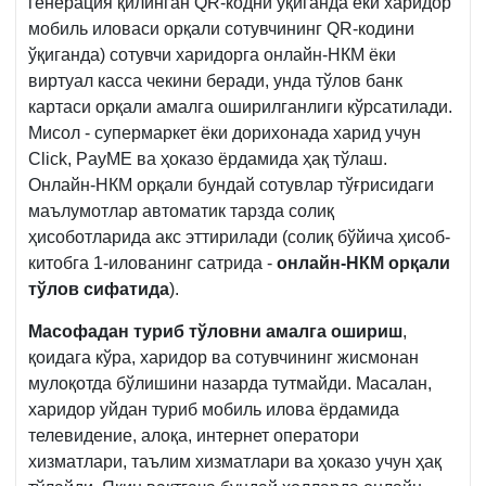
генерация қилинган QR-кодни ўқиганда ёки харидор
мобиль иловаси орқали сотувчининг QR-кодини
ўқиганда) сотувчи харидорга онлайн-НКМ ёки
виртуал касса чекини беради, унда тўлов банк
картаси орқали амалга оширилганлиги кўрсатилади.
Мисол - супермаркет ёки дорихонада харид учун
Click, PayME ва ҳоказо ёрдамида ҳақ тўлаш.
Онлайн-НКМ орқали бундай сотувлар тўғрисидаги
маълумотлар автоматик тарзда солиқ
ҳисоботларида акс эттирилади (солиқ бўйича ҳисоб-
китобга 1-илованинг сатрида -
онлайн-НКМ орқали
тўлов сифатида
).
Масофадан туриб тўловни амалга ошириш
,
қоидага кўра, харидор ва сотувчининг жисмонан
мулоқотда бўлишини назарда тутмайди. Масалан,
харидор уйдан туриб мобиль илова ёрдамида
телевидение, алоқа, интернет оператори
хизматлари, таълим хизматлари ва ҳоказо учун ҳақ