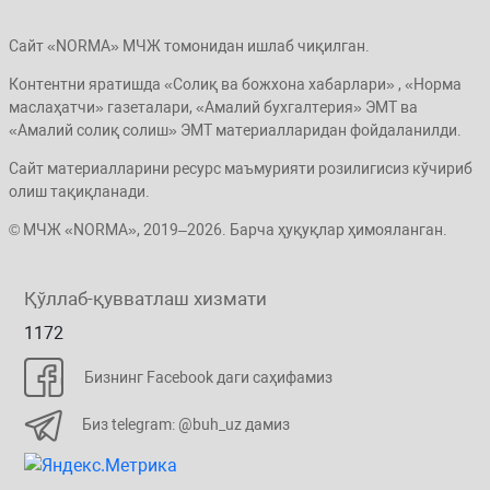
Сайт «NORMA» МЧЖ томонидан ишлаб чиқилган.
Контентни яратишда «Солиқ ва божхона хабарлари» , «Норма
маслаҳатчи» газеталари, «Амалий бухгалтерия» ЭМТ ва
«Амалий солиқ солиш» ЭМТ материалларидан фойдаланилди.
Сайт материалларини ресурс маъмурияти розилигисиз кўчириб
олиш тақиқланади.
© МЧЖ «NORMA», 2019–2026. Барча ҳуқуқлар ҳимояланган.
Қўллаб-қувватлаш хизмати
1172
Бизнинг Facebook даги саҳифамиз
Биз telegram: @buh_uz дамиз