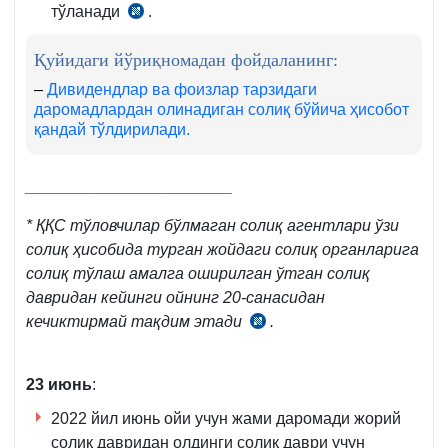
тўланади
.
СК
345-
Қуйидаги йўриқномадан фойдаланинг:
м.
5-
–
Дивидендлар ва фоизлар тарзидаги
даромадлардан олинадиган солиқ бўйича ҳисобот
6-
қандай тўлдирилади.
қ.
_______________________
*
ҚҚС тўловчилар бўлмаган солиқ агентлари ўзи
солиқ ҳисобида турган жойдаги солиқ органларига
солиқ тўлаш амалга оширилган ўтган солиқ
давридан кейинги ойнинг 20-санасидан
кечиктирмай тақдим этади
.
СК
273-
м.
23 июнь
:
4-
2022 йил июнь ойи учун жами даромади жорий
қ.
солиқ давридан олдинги солиқ даври учун