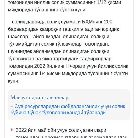
томонидан йиллик солиқ суммасининг 1/12 қисми
миқдорида тўлашнинг сўнгги куни.
– солиқ даврида солиқ суммаси БҲМнинг 200
бараваридан камроқни ташкил этадиган юридик
шахслар – айланмадан олинадиган солиқни
тўламайдиган солиқ тўловчилар томонидан,
шунингдек айланмадан олинадиган солиқни
тўловчилар ва якка тартибдаги тадбиркорлар
томонидан 2022 йилнинг II чораги учун йиллик солиқ
суммасининг 1/4 қисми миқдорида тўлашнинг сўнгги
куни;
Мавзуга доир тавсиялар:
–
Сув ресурсларидан фойдаланганлик учун солиқ
бўйича бўнак тўловлари қандай тўланади.
2022 йил май ойи учун солиқ агентлари
томонидан норезидентларнинг даромадларидан