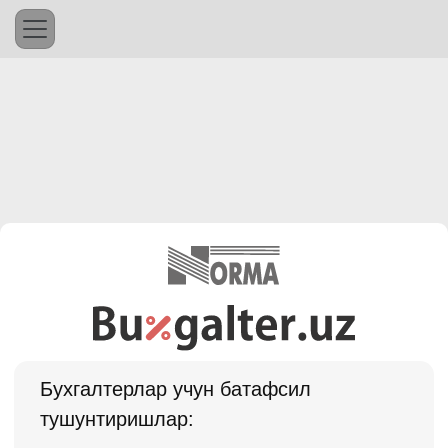
Бухгалтерлар учун батафсил
тушунтиришлар: