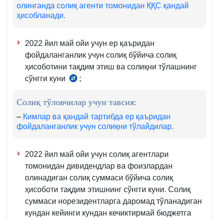
олинганда солиқ агенти томонидан ҚҚС қандай
ҳисобланади.
2022 йил май ойи учун ер қаъридан
фойдаланганлик учун солиқ бўйича солиқ
ҳисоботини тақдим этиш ва солиқни тўлашнинг
сўнгги куни
;
СК
454-
Солиқ тўловчилар учун тавсия:
м.
3-
–
Кимлар ва қандай тартибда ер қаъридан
фойдаланганлик учун солиқни тўлайдилар.
4-
қ.
2022 йил май ойи учун солиқ агентлари
томонидан дивидендлар ва фоизлардан
олинадиган солиқ суммаси бўйича солиқ
ҳисоботи тақдим этишнинг сўнгги куни. Солиқ
суммаси норезидентларга даромад тўланадиган
кундан кейинги кундан кечиктирмай бюджетга