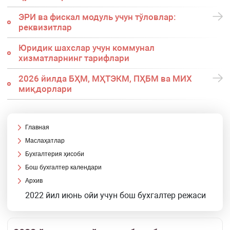
ЭРИ ва фискал модуль учун тўловлар:
реквизитлар
Юридик шахслар учун коммунал
хизматларнинг тарифлари
2026 йилда БҲМ, МҲТЭКМ, ПҲБМ ва МИХ
миқдорлари
Главная
Маслаҳатлар
Бухгалтерия ҳисоби
Бош бухгалтер календари
Архив
2022 йил июнь ойи учун бош бухгалтер режаси