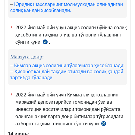
қ.
–
Юридик шахсларнинг мол-мулкидан олинадиган
солиқ қандай ҳисобланади.
2022 йил май ойи учун акциз солиғи бўйича солиқ
ҳисоботини тақдим этиш ва тўловни тўлашнинг
сўнгги куни
.
СК
292-
Мавзуга доир:
293-
м.
–
Кимлар акциз солиғини тўловчилар ҳисобланади;
–
Ҳисобот қандай тақдим этилади ва солиқ қандай
тартибда тўланади.
2022 йил май ойи учун Қимматли қоғозларнинг
марказий депозитарийси томонидан ўзи ва
инвестиция воситачилари томонидан рўйхатга
олинган акцияларга доир битимлар тўғрисидаги
ахборот тақдим этишнинг сўнгги куни
.
СК
133-
14
июнь
: