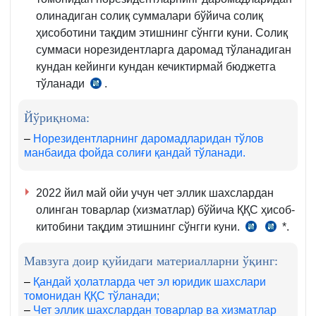
олинадиган солиқ суммалари бўйича солиқ
ҳисоботини тақдим этишнинг сўнгги куни. Солиқ
суммаси норезидентларга даромад тўланадиган
кундан кейинги кундан кечиктирмай бюджетга
тўланади
.
СК
355-
Йўриқнома:
м.
1-
–
Норезидентларнинг даромадларидан тўлов
манбаида фойда солиғи қандай тўланади.
2-
қ.
2022 йил май ойи учун чет эллик шахслардан
олинган товарлар (хизматлар) бўйича ҚҚС ҳисоб-
китобини тақдим этишнинг сўнгги куни.
*.
СК
СК
273-
259-
Мавзуга доир қуйидаги материалларни ўқинг:
м.,
м.
1-
–
Қандай ҳолатларда чет эл юридик шахслари
томонидан ҚҚС тўланади;
2-
–
Чет эллик шахслардан товарлар ва хизматлар
қ.