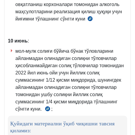
овқатланиш корхоналари томонидан алкоголь
маҳсулотларини реализация қилиш ҳуқуқи учун
йиғимни тўлашнинг сўнгги куни
СК
460-
м.
10
июнь
:
5-
қ.
мол-мулк солиғи бўйича бўнак тўловларини
айланмадан олинадиган солиқни тўловчилар
ҳисобланмайдиган солиқ тўловчилар томонидан
2022 йил июнь ойи учун йиллик солиқ
суммасининг 1/12 қисми миқдорида, шунингдек
айланмадан олинадиган солиқни тўловчилар
томонидан ушбу солиқни йиллик солиқ
суммасининг 1/4 қисми миқдорида тўлашнинг
сўнгги куни.
;
СК
417-
Қуйидаги материални ўқиб чиқишни тавсия
м.
қиламиз:
6-