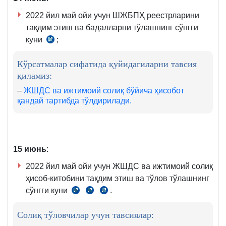
м.
2022 йил май ойи учун ШЖБПҲ реестрларини
12-
тақдим этиш ва бадалларни тўлашнинг сўнгги
қ.
куни
;
ВМнинг
21.12.2004
Кўрсатмалар сифатида қуйидагиларни тавсия
й.
қиламиз:
595-
сон
–
ЖШДС ва ижтимоий солиқ бўйича ҳисобот
қандай тартибда тўлдирилади.
қарорига
1-
илова
16-
15
июнь
:
б.
2022 йил май ойи учун ЖШДС ва ижтимоий солиқ
ҳисоб-китобини тақдим этиш ва тўлов тўлашнинг
сўнгги куни
.
СК
СК
СК
389-
390-
407-
Солиқ тўловчилар учун тавсиялар:
м.
м.
м.