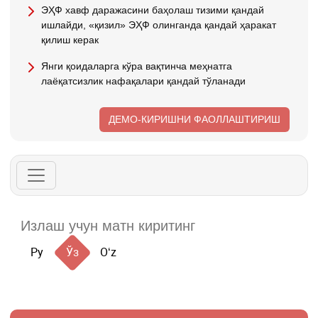
ЭҲФ хавф даражасини баҳолаш тизими қандай
ишлайди, «қизил» ЭҲФ олинганда қандай ҳаракат
қилиш керак
Янги қоидаларга кўра вақтинча меҳнатга
лаёқатсизлик нафақалари қандай тўланади
ДЕМО-КИРИШНИ ФАОЛЛАШТИРИШ
Ру
Ўз
Oʻz