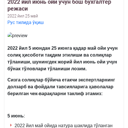
2022 йил июнь ойи учун бош бухгалтер
режаси
2022 йил 25 май
Рус тилида ўқиш
2022
йил
5
июндан
25
июнга
қ
адар
май
ойи
учун
соли
қ ҳ
исоботи
та
қ
дим
этилиши
ва
соли
қ
лар
т
ў
ланиши
,
шунингдек
жорий
йил
июнь
ойи
учун
б
ў
нак
т
ў
ловлари
т
ў
ланиши
лозим
.
Сизга
соли
қ
лар
б
ў
йича
етакчи
экспертларнинг
долзарб
ва
фойдали
тавсияларига
ҳ
аволалар
берилган
чек
-
вара
қ
ларни
таклиф
этамиз
:
5 июнь
:
2022 йил май ойида натура шаклида тўланган