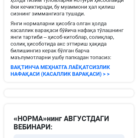
ҳолда тизим тўловларни нотўғри ҳисоблайди
ёки кечиктиради, бу муаммони ҳал қилиш
сизнинг зиммангизга тушади.
Янги нормаларни ҳисобга олган ҳолда
касаллик варақаси бўйича нафақа тўлашнинг
янги тартиби – ҳисоб-китоблар, солиқлар,
солиқ ҳисоботида акс эттириш ҳақида
билишингиз керак бўлган барча
маълумотларни ушбу папкадан топасиз:
ВАҚТИНЧА МЕҲНАТГА ЛАЁҚАТСИЗЛИК
НАФАҚАСИ (КАСАЛЛИК ВАРАҚАСИ) > >
«НОРМА»нинг АВГУСТДАГИ
ВЕБИНАРИ: