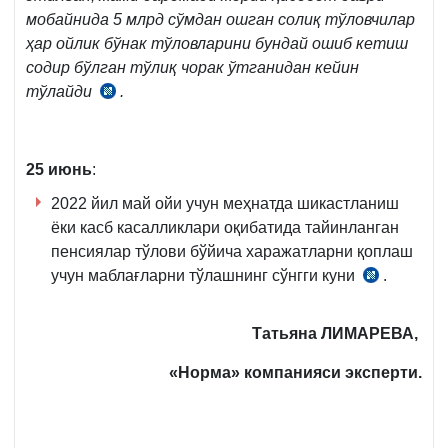
7-
мобайнида 5 млрд сўмдан ошган солиқ тўловчилар
қ.
ҳар ойлик бўнак тўловларини бундай ошиб кетиш
содир бўлган тўлиқ чорак ўтганидан кейин
тўлайди
.
СК
340-
м.
8-
25
июнь
:
қ.
2022 йил май ойи учун меҳнатда шикастланиш
ёки касб касалликлари оқибатида тайинланган
пенсиялар тўлови бўйича харажатларни қоплаш
учун маблағларни тўлашнинг сўнгги куни
.
Низомни
17-
б.,
Татьяна ЛИМАРЕВА,
АВ
«Норма» компанияси эксперти.
рўйхат
рақами
2836,
3.11.2016