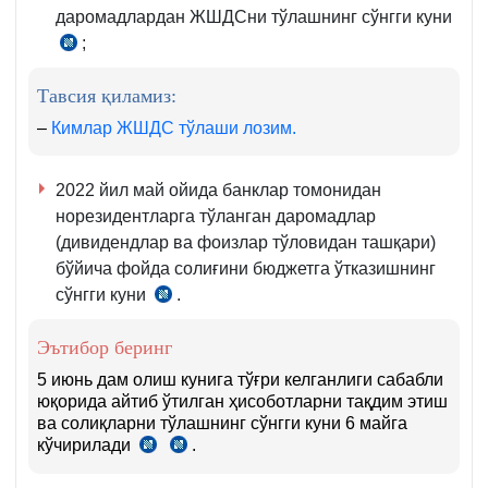
даромадлардан ЖШДСни тўлашнинг сўнгги куни
;
СК
390-
Тавсия қиламиз:
м.
2-
–
Кимлар ЖШДС тўлаши лозим.
қ.
2022 йил май ойида банклар томонидан
норезидентларга тўланган даромадлар
(дивидендлар ва фоизлар тўловидан ташқари)
бўйича фойда солиғини бюджетга ўтказишнинг
сўнгги куни
.
СК
355-
Эътибор беринг
м.
2-
5 июнь дам олиш кунига тўғри келганлиги сабабли
юқорида айтиб ўтилган ҳисоботларни тақдим этиш
қ.
ва солиқларни тўлашнинг сўнгги куни 6 майга
1-
кўчирилади
.
СК
СК
б.
5-
86-