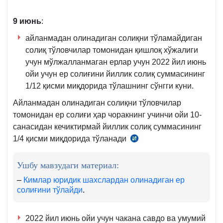
м.
м.
7-
6-
8-
қ.
9 июнь
:
қ.
айланмадан олинадиган солиқни тўламайдиган
солиқ тўловчилар томонидан қишлоқ хўжалиги
учун мўлжалланмаган ерлар учун 2022 йил июнь
ойи учун ер солиғини йиллик солиқ суммасининг
1/12 қисми миқдорида тўлашнинг сўнгги куни.
Айланмадан олинадиган солиқни тўловчилар
томонидан ер солиғи ҳар чоракнинг учинчи ойи 10-
санасидан кечиктирмай йиллик солиқ суммасининг
1/4 қисми миқдорида тўланади
СК
432-
м.
Ушбу мавзудаги материал:
1-
–
Кимлар юридик шахслардан олинадиган ер
қ.
солиғини тўлайди
.
2022 йил июнь ойи учун чакана савдо ва умумий