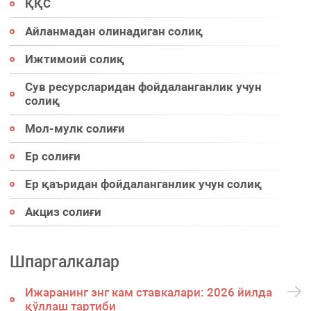
ҚҚС
Айланмадан олинадиган солиқ
Ижтимоий солиқ
Сув ресурсларидан фойдаланганлик учун
солиқ
Мол-мулк солиғи
Ер солиғи
Ер қаъридан фойдаланганлик учун солиқ
Акциз солиғи
Шпаргалкалар
Ижаранинг энг кам ставкалари: 2026 йилда
қўллаш тартиби