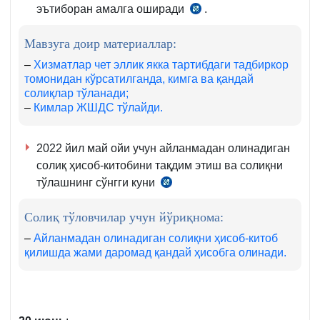
эътиборан амалга оширади
.
СК
392-
Мавзуга доир материаллар:
м.
1
–
Хизматлар чет эллик якка тартибдаги тадбиркор
томонидан кўрсатилганда, кимга ва қандай
ва
солиқлар тўланади;
2-
–
Кимлар ЖШДС тўлайди.
қ.
2022 йил май ойи учун айланмадан олинадиган
солиқ ҳисоб-китобини тақдим этиш ва солиқни
тўлашнинг сўнгги куни
СК
470-
Солиқ тўловчилар учун йўриқнома:
м.
3–
–
Айланмадан олинадиган солиқни ҳисоб-китоб
қилишда жами даромад қандай ҳисобга олинади.
4-
қ.