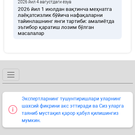
2026 йил 4 августдаги ёзув
2026 йил 1 июлдан вақтинча меҳнатга
лаёқатсизлик бўйича нафақаларни
тайинлашнинг янги тартиби: амалиётда
эътибор қаратиш лозим бўлган
масалалар
Экспертларнинг тушунтиришлари уларнинг
шахсий фикрини акс эттиради ва Сиз уларга
таяниб мустақил қарор қабул қилишингиз
мумкин.