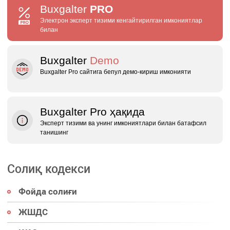
Buxgalter
PRO
Электрон эксперт тизими кенгайтирилган имкониятлар
билан
Buxgalter
Demo
Buxgalter Pro сайтига бепул демо‑кириш имконияти
Buxgalter Pro ҳақида
Эксперт тизими ва унинг имкониятлари билан батафсил
танишинг
Солиқ кодекси
Фойда солиғи
ЖШДС