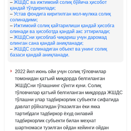
1-
4-
–
ЖШДС ва ижтимоий солиқ бўйича ҳисобот
қандай тўлдирилади;
қ.
5-
–
Устав фондига киритилган мол-мулкка солиқ
2-
қ.
солинадими;
б.
–
Ижтимоий солиқ қайтарилиши қандай ҳисобга
олинади ва ҳисоботда қандай акс эттирилади;
–
ЖШДСни ҳисоблаб чиқариш учун даромад
олинган сана қандай аниқланади;
–
ЖШДС солинадиган объект ва унинг солиқ
базаси қандай аниқланади.
2022 йил июнь ойи учун солиқ тўловчилар
томонидан қатъий миқдорда белгиланган
ЖШДСни тўлашнинг сўнгги куни. Солиқ
тўловчилар қатъий белгиланган миқдорда ЖШДС
тўлашни улар тадбиркорлик субъекти сифатида
давлат рўйхатидан ўтказилган ёки якка
тартибдаги тадбиркор ёхуд оилавий
тадбиркорлик субъекти билан меҳнат
шартномаси тузилган ойдан кейинги ойдан