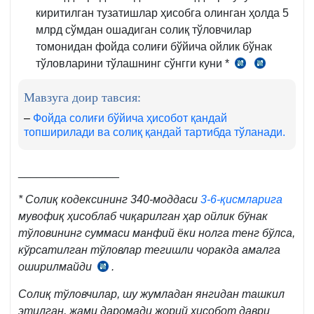
киритилган тузатишлар ҳисобга олинган ҳолда 5
млрд сўмдан ошадиган солиқ тўловчилар
томонидан фойда солиғи бўйича ойлик бўнак
тўловларини тўлашнинг сўнгги куни *
СК
СК
340-
340-
Мавзуга доир тавсия:
м.
м.
2-
7-
–
Фойда солиғи бўйича ҳисобот қандай
топширилади ва солиқ қандай тартибда тўланади.
қ.
8-
қ.
________________
*
Солиқ кодексининг 340-моддаси
3-6-қисмларига
мувофиқ ҳисоблаб чиқарилган ҳар ойлик бўнак
тўловининг суммаси манфий ёки нолга тенг бўлса,
кўрсатилган тўловлар тегишли чоракда амалга
оширилмайди
.
СК
340-
Солиқ тўловчилар, шу жумладан янгидан ташкил
м.
этилган, жами даромади жорий ҳисобот даври