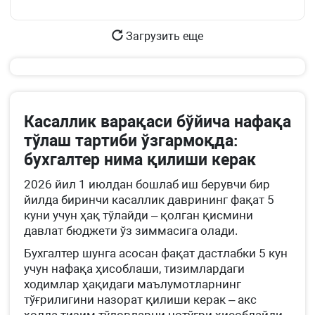
й.
Загрузить еще
Касаллик варақаси бўйича нафақа
тўлаш тартиби ўзгармоқда:
бухгалтер нима қилиши керак
2026 йил 1 июлдан бошлаб иш берувчи бир
йилда биринчи касаллик даврининг фақат 5
куни учун ҳақ тўлайди – қолган қисмини
давлат бюджети ўз зиммасига олади.
Бухгалтер шунга асосан фақат дастлабки 5 кун
учун нафақа ҳисоблаши, тизимлардаги
ходимлар ҳақидаги маълумотларнинг
тўғрилигини назорат қилиши керак – акс