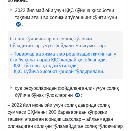
20
июнь
:
2022 йил май ойи учун ҚҚС бўйича ҳисоботни
тақдим этиш ва солиқни тўлашнинг сўнгги куни
.
СК
273-
Солиқ тўловчилар ва солиқ тўловчи
м.
бўладиганлар учун фойдали маълумотлар:
–
Товарлар ва хизматлар реализация қилинган у
ёки бу ҳолатларда ҚҚС қандай ҳисобланади;
–
ҚҚС тўлашга қандай ўтилади;
–
ҚҚС бўйича ҳисобот қандай тўлдирилади.
сув ресурсларидан фойдаланганлик учун солиқ
бўйича бўнак тўловларини
:
СК
448-
– 2022 йил июнь ойи учун солиқ даврида солиқ
м.
суммаси БҲМнинг 200 бараваридан кўпроқни
3-
ташкил этадиган юридик шахслар – айланмадан
қ.
олинадиган солиқни тўламайдиган солиқ тўловчилар