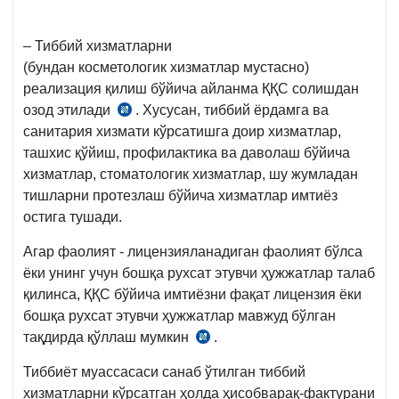
– Тиббий хизматларни
(бундан косметологик хизматлар мустасно)
реализация қилиш бўйича айланма ҚҚС солишдан
озод этилади
. Хусусан, тиббий ёрдамга ва
СК
санитария хизмати кўрсатишга доир хизматлар,
243-
ташхис қўйиш, профилактика ва даволаш бўйича
м.
хизматлар, стоматологик хизматлар, шу жумладан
1-
тишларни протезлаш бўйича хизматлар имтиёз
қ.
остига тушади.
11-
б.
Агар фаолият - лицензияланадиган фаолият бўлса
ёки унинг учун бошқа рухсат этувчи ҳужжатлар талаб
қилинса, ҚҚС бўйича имтиёзни фақат лицензия ёки
бошқа рухсат этувчи ҳужжатлар мавжуд бўлган
тақдирда қўллаш мумкин
.
СК
243-
Тиббиёт муассасаси санаб ўтилган тиббий
м.
хизматларни кўрсатган ҳолда ҳисобварақ-фактурани