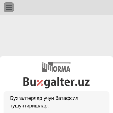
Бухгалтерлар учун батафсил
тушунтиришлар: