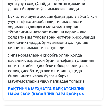
куни учун ҳақ тўлайди – қолган қисмини
давлат бюджети ўз зиммасига олади.
Бухгалтер шунга асосан фақат дастлабки 5 кун
учун нафақа ҳисоблаши, тизимлардаги
ходимлар ҳақидаги маълумотларнинг
тўғрилигини назорат қилиши керак – акс
ҳолда тизим тўловларни нотўғри ҳисоблайди
ёки кечиктиради, бу муаммони ҳал қилиш
сизнинг зиммангизга тушади.
Янги нормаларни ҳисобга олган ҳолда
касаллик варақаси бўйича нафақа тўлашнинг
янги тартиби – ҳисоб-китоблар, солиқлар,
солиқ ҳисоботида акс эттириш ҳақида
билишингиз керак бўлган барча
маълумотларни ушбу папкадан топасиз:
ВАҚТИНЧА МЕҲНАТГА ЛАЁҚАТСИЗЛИК
НАФАҚАСИ (КАСАЛЛИК ВАРАҚАСИ) > >