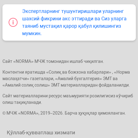
Экспертларнинг тушунтиришлари уларнинг
шахсий фикрини акс эттиради ва Сиз уларга
таяниб мустақил қарор қабул қилишингиз
мумкин.
Сайт «NORMA» МЧЖ томонидан ишлаб чиқилган.
Контентни яратишда «Солиқ ва божхона хабарлари» , «Норма
маслаҳатчи» газеталари, «Амалий бухгалтерия» ЭМТ ва
«Амалий солиқ солиш» ЭМТ материалларидан фойдаланилди.
Сайт материалларини ресурс маъмурияти розилигисиз кўчириб
олиш тақиқланади.
© МЧЖ «NORMA», 2019–2026. Барча ҳуқуқлар ҳимояланган.
Қўллаб-қувватлаш хизмати