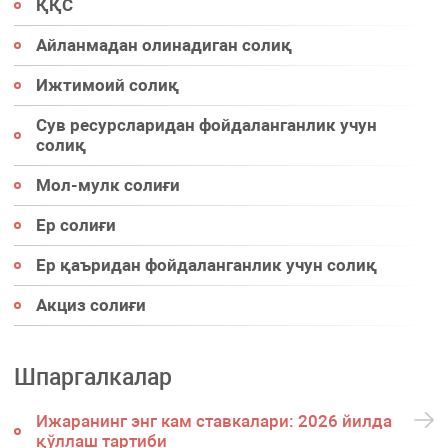
ҚҚС
Айланмадан олинадиган солиқ
Ижтимоий солиқ
Сув ресурсларидан фойдаланганлик учун
солиқ
Мол-мулк солиғи
Ер солиғи
Ер қаъридан фойдаланганлик учун солиқ
Акциз солиғи
Шпаргалкалар
Ижаранинг энг кам ставкалари: 2026 йилда
қўллаш тартиби