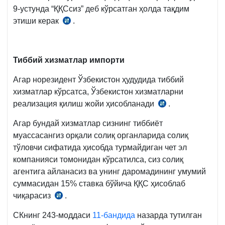
2-
9-устунда “ҚҚСсиз” деб кўрсатган ҳолда тақдим
қ.
этиши керак
.
14.08.2020
й.
489-
сон
Тиббий хизматлар импорти
ВМҚга
Агар норезидент Ўзбекистон ҳудудида тиббий
2-
хизматлар кўрсатса, Ўзбекистон хизматларни
илова
реализация қилиш жойи ҳисобланади
.
СК
15-
241-
б.
Агар бундай хизматлар сизнинг тиббиёт
м.
муассасангиз орқали солиқ органларида солиқ
2-
тўловчи сифатида ҳисобда турмайдиган чет эл
қ.
компанияси томонидан кўрсатилса, сиз солиқ
агентига айланасиз ва унинг даромадининг умумий
суммасидан 15% ставка бўйича ҚҚС ҳисоблаб
чиқарасиз
.
СК
255-
СКнинг 243-моддаси
11-бандида
назарда тутилган
м.