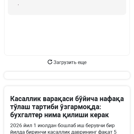
.
Загрузить еще
Касаллик варақаси бўйича нафақа
тўлаш тартиби ўзгармоқда:
бухгалтер нима қилиши керак
2026 йил 1 июлдан бошлаб иш берувчи бир
йилда биринчи касаллик даврининг фақат 5