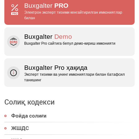
Buxgalter
PRO
Электрон эксперт тизими кенгайтирилган имкониятлар
билан
Buxgalter
Demo
Buxgalter Pro сайтига бепул демо‑кириш имконияти
Buxgalter Pro ҳақида
Эксперт тизими ва унинг имкониятлари билан батафсил
танишинг
Солиқ кодекси
Фойда солиғи
ЖШДС