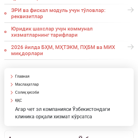
ЭРИ ва фискал модуль учун тўловлар:
реквизитлар
Юридик шахслар учун коммунал
хизматларнинг тарифлари
2026 йилда БҲМ, МҲТЭКМ, ПҲБМ ва МИХ
миқдорлари
Главная
Маслаҳатлар
Солиқ ҳисоби
ҚҚС
Агар чет эл компанияси Ўзбекистондаги
клиника орқали хизмат кўрсатса