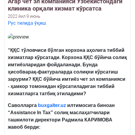
Агар чет эл компанияси Ўзбекистондаги
клиника орқали хизмат кўрсатса
2022 йил 9 июнь
Рус тилида ўқиш
“ҚҚС тўловчиси бўлган корхона аҳолига тиббий
хизматлар кўрсатади. Корхона ҚҚС бўйича солиқ
имтиёзларидан фойдаланади. Бунда
ҳисобварақ-фактураларда солиқни кўрсатиш
зарурми? ҚҚС бўйича имтиёз чет эл компанияси
- ҳамкор томонидан кўрсатиладиган тиббий
хизматларга татбиқ этиладими?
Саволларга
buxgalter.uz
илтимосига биноан
“Assistance In Tax” солиқ маслаҳатчилари
ташкилоти директори Радмила КАРИМОВА
жавоб берди: