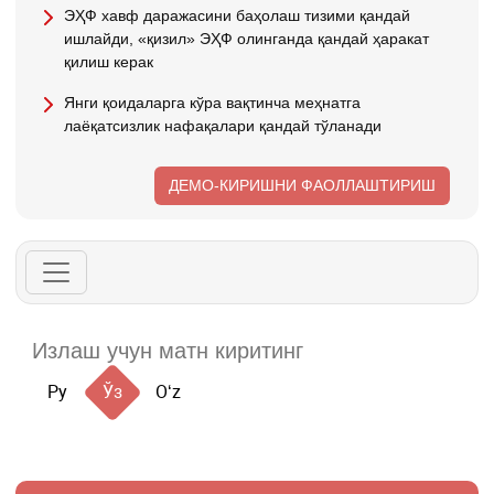
ЭҲФ хавф даражасини баҳолаш тизими қандай
ишлайди, «қизил» ЭҲФ олинганда қандай ҳаракат
қилиш керак
Янги қоидаларга кўра вақтинча меҳнатга
лаёқатсизлик нафақалари қандай тўланади
ДЕМО-КИРИШНИ ФАОЛЛАШТИРИШ
Ру
Ўз
Oʻz