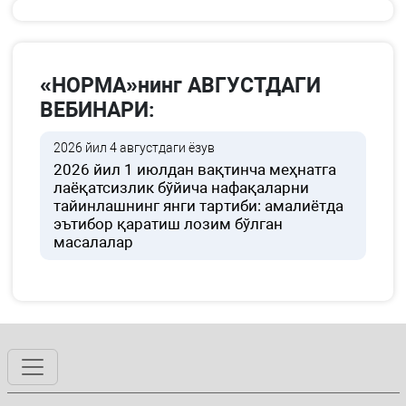
«НОРМА»нинг АВГУСТДАГИ
ВЕБИНАРИ:
2026 йил 4 августдаги ёзув
2026 йил 1 июлдан вақтинча меҳнатга
лаёқатсизлик бўйича нафақаларни
тайинлашнинг янги тартиби: амалиётда
эътибор қаратиш лозим бўлган
масалалар