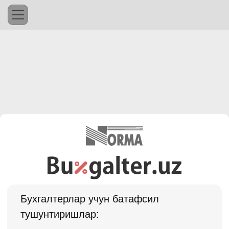
Бухгалтерлар учун батафсил
тушунтиришлар: