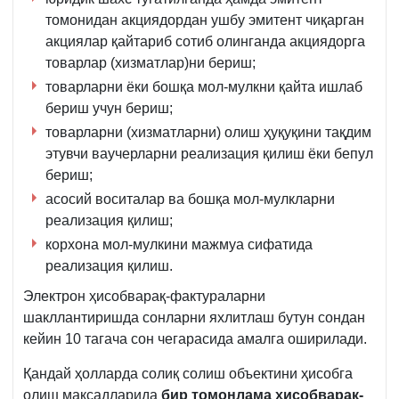
томонидан акциядордан ушбу эмитент чиқарган
акциялар қайтариб сотиб олинганда акциядорга
товарлар (хизматлар)ни бериш;
товарларни ёки бошқа мол-мулкни қайта ишлаб
бериш учун бериш;
товарларни (хизматларни) олиш ҳуқуқини тақдим
этувчи ваучерларни реализация қилиш ёки бепул
бериш;
асосий воситалар ва бошқа мол-мулкларни
реализация қилиш;
корхона мол-мулкини мажмуа сифатида
реализация қилиш.
Электрон ҳисобварақ-фактураларни
шакллантиришда сонларни яхлитлаш бутун сондан
кейин 10 тагача сон чегарасида амалга оширилади.
Қандай ҳолларда солиқ солиш объектини ҳисобга
олиш мақсадларида
бир томонлама ҳисобварақ-