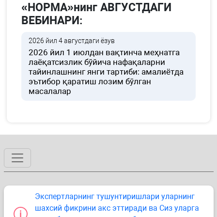
«НОРМА»нинг АВГУСТДАГИ
ВЕБИНАРИ:
2026 йил 4 августдаги ёзув
2026 йил 1 июлдан вақтинча меҳнатга
лаёқатсизлик бўйича нафақаларни
тайинлашнинг янги тартиби: амалиётда
эътибор қаратиш лозим бўлган
масалалар
Экспертларнинг тушунтиришлари уларнинг
шахсий фикрини акс эттиради ва Сиз уларга