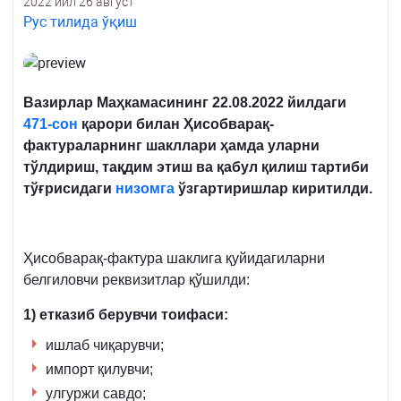
2022 йил 26 август
Рус тилида ўқиш
Вазирлар Маҳкамасининг 22.08.2022 йилдаги
471-сон
қарори билан Ҳисобварақ-
фактураларнинг шакллари ҳамда уларни
тўлдириш, тақдим этиш ва қабул қилиш тартиби
тўғрисидаги
низомга
ўзгартиришлар киритилди.
Ҳисобварақ-фактура шаклига қуйидагиларни
белгиловчи реквизитлар қўшилди:
1) етказиб берувчи тоифаси:
ишлаб чиқарувчи;
импорт қилувчи;
улгуржи савдо;