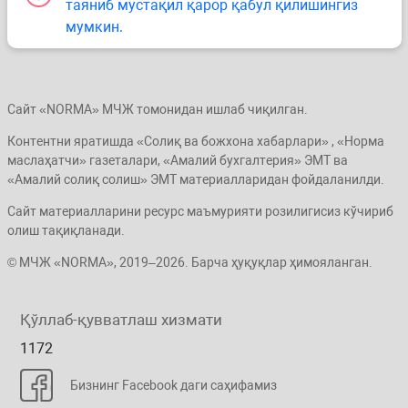
таяниб мустақил қарор қабул қилишингиз
мумкин.
Сайт «NORMA» МЧЖ томонидан ишлаб чиқилган.
Контентни яратишда «Солиқ ва божхона хабарлари» , «Норма
маслаҳатчи» газеталари, «Амалий бухгалтерия» ЭМТ ва
«Амалий солиқ солиш» ЭМТ материалларидан фойдаланилди.
Сайт материалларини ресурс маъмурияти розилигисиз кўчириб
олиш тақиқланади.
© МЧЖ «NORMA», 2019–2026. Барча ҳуқуқлар ҳимояланган.
Қўллаб-қувватлаш хизмати
1172
Бизнинг Facebook даги саҳифамиз