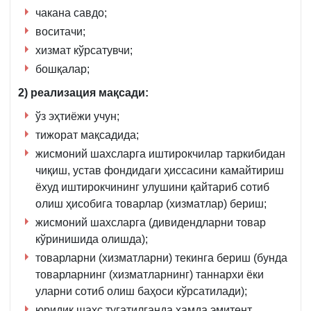
чакана савдо;
воситачи;
хизмат кўрсатувчи;
бошқалар;
2) реализация мақсади:
ўз эҳтиёжи учун;
тижорат мақсадида;
жисмоний шахсларга иштирокчилар таркибидан
чиқиш, устав фондидаги ҳиссасини камайтириш
ёхуд иштирокчининг улушини қайтариб сотиб
олиш ҳисобига товарлар (хизматлар) бериш;
жисмоний шахсларга (дивидендларни товар
кўринишида олишда);
товарларни (хизматларни) текинга бериш (бунда
товарларнинг (хизматларнинг) таннархи ёки
уларни сотиб олиш баҳоси кўрсатилади);
юридик шахс тугатилганда ҳамда эмитент