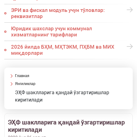
ЭРИ ва фискал модуль учун тўловлар:
реквизитлар
Юридик шахслар учун коммунал
хизматларнинг тарифлари
2026 йилда БҲМ, МҲТЭКМ, ПҲБМ ва МИХ
миқдорлари
Главная
Янгиликлар
ЭҲФ шаклларига қандай ўзгартиришлар
киритилади
ЭҲФ шаклларига қандай ўзгартиришлар
киритилади