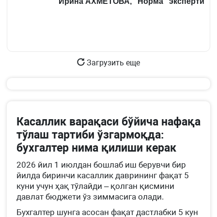
Ирина АХМЕТОВА, “Норма” эксперти
Загрузить еще
Касаллик варақаси бўйича нафақа
тўлаш тартиби ўзгармоқда:
бухгалтер нима қилиши керак
2026 йил 1 июлдан бошлаб иш берувчи бир
йилда биринчи касаллик даврининг фақат 5
куни учун ҳақ тўлайди – қолган қисмини
давлат бюджети ўз зиммасига олади.
Бухгалтер шунга асосан фақат дастлабки 5 кун