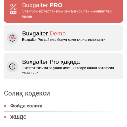
Buxgalter
PRO
Электрон эксперт тизими кенгайтирилган имкониятлар
билан
Buxgalter
Demo
Buxgalter Pro сайтига бепул демо‑кириш имконияти
Buxgalter Pro ҳақида
Эксперт тизими ва унинг имкониятлари билан батафсил
танишинг
Солиқ кодекси
Фойда солиғи
ЖШДС