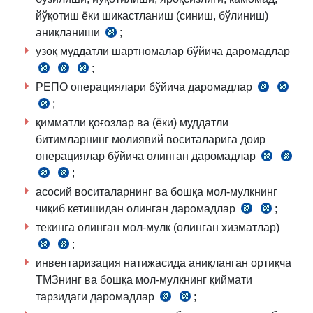
б.
йўқотиш ёки шикастланиш (синиш, бўлиниш)
қ.
аниқланиши
;
СК
узоқ муддатли шартномалар бўйича даромадлар
284-
;
м.
СК
СК
СК
1-
РЕПО операциялари бўйича даромадлар
248-
303-
463-
СК
СК
қ.
м.
;
м.
м.
СК
244-
297-
9-
7-
5-
қимматли қоғозлар ва (ёки) муддатли
463-
м.
м.
б.
қ.
қ.
битимларнинг молиявий воситаларига доир
м.
1-
3-
операциялар бўйича олинган даромадлар
1-
қ.
қ.
СК
СК
қ.
;
7-
4-
СК
СК
327-
244-
б.
б.
асосий воситаларнинг ва бошқа мол-мулкнинг
463-
464-
329-
м.
чиқиб кетишидан олинган даромадлар
м.
м.
м.
;
1-
СК
СК
1-
1-
қ.
текинга олинган мол-мулк (олинган хизматлар)
298-
464-
қ.
қ.
3,
;
м.
м.
СК
СК
1-
7,
1-
инвентаризация натижасида аниқланган ортиқча
299-
463-
б.
9-
қ.
ТМЗнинг ва бошқа мол-мулкнинг қиймати
м.
м.
б.
4-
тарзидаги даромадлар
1-
;
СК
СК
б.