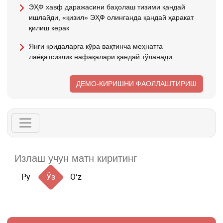
ЭҲФ хавф даражасини баҳолаш тизими қандай
ишлайди, «қизил» ЭҲФ олинганда қандай ҳаракат
қилиш керак
Янги қоидаларга кўра вақтинча меҳнатга
лаёқатсизлик нафақалари қандай тўланади
ДЕМО-КИРИШНИ ФАОЛЛАШТИРИШ
Ру
Ўз
Oʻz