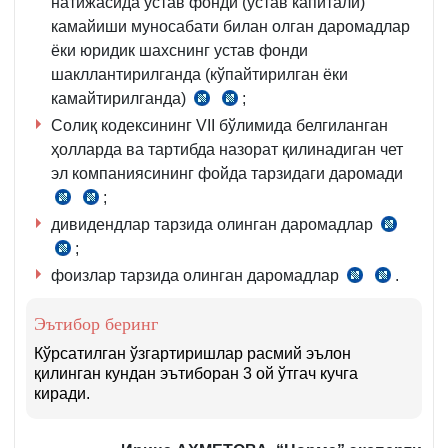
натижасида устав фонди (устав капитали)
қ.
камайиши муносабати билан олган даромадлар
ёки юридик шахснинг устав фонди
шакллантирилганда (кўпайтирилган ёки
камайтирилганда)
;
СК
СК
Солиқ кодексининг VII бўлимида белгиланган
297-
463-
ҳолларда ва тартибда назорат қилинадиган чет
м.
м.
эл компаниясининг фойда тарзидаги даромади
3-
1-
;
қ.
қ.
СК
СК
22-
дивидендлар тарзида олинган даромадлар
297-
463-
СК
б.
м.
;
м.
СК
297-
3-
1-
фоизлар тарзида олинган даромадлар
343-
м.
.
СК
СК
қ.
қ.
м.
3-
297-
344-
25-
Эътибор беринг
қ.
м.
м.
б.
19-
3-
Кўрсатилган ўзгартиришлар расмий эълон
б.
қилинган кундан эътиборан 3 ой ўтгач кучга
қ.
киради.
19-
б.