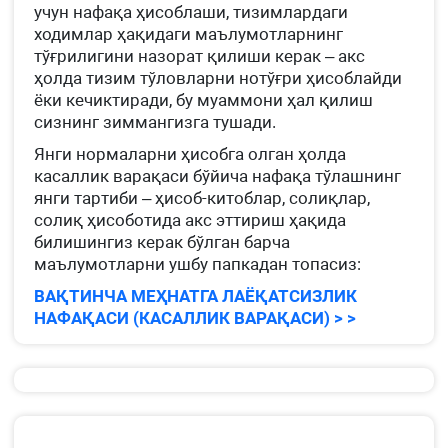
учун нафақа ҳисоблаши, тизимлардаги
ходимлар ҳақидаги маълумотларнинг
тўғрилигини назорат қилиши керак – акс
ҳолда тизим тўловларни нотўғри ҳисоблайди
ёки кечиктиради, бу муаммони ҳал қилиш
сизнинг зиммангизга тушади.
Янги нормаларни ҳисобга олган ҳолда
касаллик варақаси бўйича нафақа тўлашнинг
янги тартиби – ҳисоб-китоблар, солиқлар,
солиқ ҳисоботида акс эттириш ҳақида
билишингиз керак бўлган барча
маълумотларни ушбу папкадан топасиз:
ВАҚТИНЧА МЕҲНАТГА ЛАЁҚАТСИЗЛИК
НАФАҚАСИ (КАСАЛЛИК ВАРАҚАСИ) > >