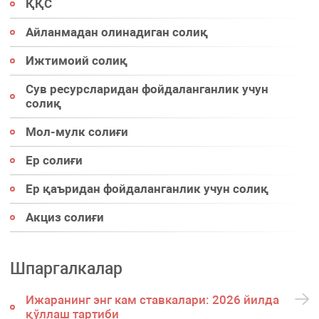
ҚҚС
Айланмадан олинадиган солиқ
Ижтимоий солиқ
Сув ресурсларидан фойдаланганлик учун
солиқ
Мол-мулк солиғи
Ер солиғи
Ер қаъридан фойдаланганлик учун солиқ
Акциз солиғи
Шпаргалкалар
Ижаранинг энг кам ставкалари: 2026 йилда
қўллаш тартиби