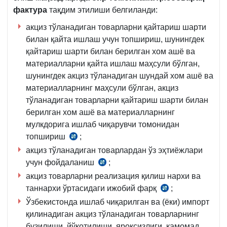
фактура
тақдим этилиши белгиланди:
акциз тўланадиган товарларни қайтариш шарти
билан қайта ишлаш учун топшириш, шунингдек
қайтариш шарти билан берилган хом ашё ва
материалларни қайта ишлаш маҳсули бўлган,
шунингдек акциз тўланадиган шундай хом ашё ва
материалларнинг маҳсули бўлган, акциз
тўланадиган товарларни қайтариш шарти билан
берилган хом ашё ва материалларнинг
мулкдорига ишлаб чиқарувчи томонидан
топшириш
;
СК
акциз тўланадиган товарлардан ўз эҳтиёжлари
284-
учун фойдаланиш
м.
;
СК
1-
акциз товарларни реализация қилиш нархи ва
284-
қ.
таннархи ўртасидаги ижобий фарқ
м.
;
СК
4-
1-
Ўзбекистонда ишлаб чиқарилган ва (ёки) импорт
285-
б.
қ.
қилинадиган акциз тўланадиган товарларнинг
м.
5-
бузилиши, йўқотилиши, яроқсизлиги, камомад,
3-