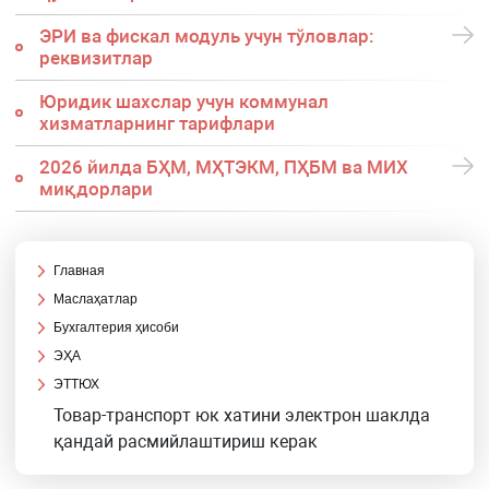
ЭРИ ва фискал модуль учун тўловлар:
реквизитлар
Юридик шахслар учун коммунал
хизматларнинг тарифлари
2026 йилда БҲМ, МҲТЭКМ, ПҲБМ ва МИХ
миқдорлари
Главная
Маслаҳатлар
Бухгалтерия ҳисоби
ЭҲА
ЭТТЮХ
Товар-транспорт юк хатини электрон шаклда
қандай расмийлаштириш керак