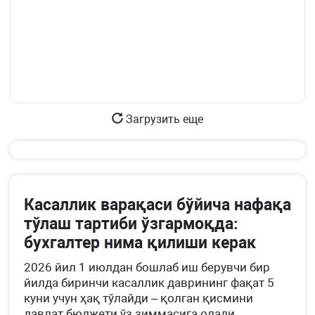
Загрузить еще
Касаллик варақаси бўйича нафақа
тўлаш тартиби ўзгармоқда:
бухгалтер нима қилиши керак
2026 йил 1 июлдан бошлаб иш берувчи бир
йилда биринчи касаллик даврининг фақат 5
куни учун ҳақ тўлайди – қолган қисмини
давлат бюджети ўз зиммасига олади.