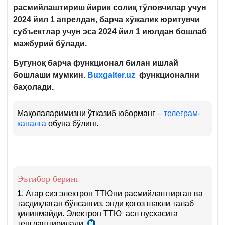
расмийлаштириш йирик солиқ тўловчилар учун
2024 йил 1 апрелдан, барча хўжалик юритувчи
субъектлар учун эса 2024 йил 1 июлдан бошлаб
мажбурий бўлади.
Бугуноқ барча функционал билан ишлай
бошлаши мумкин.
Buxgalter.uz
функционални
баҳолади.
Мақолаларимизни ўтказиб юборманг –
телеграм-
каналга
обуна бўлинг.
Эътибор беринг
1
. Агар сиз электрон ТТЮни расмийлаштирган ва
тасдиқлаган бўлсангиз, энди қоғоз шакли талаб
қилинмайди. Электрон ТТЮ асл нусхасига
тенглаштирилади
.
Низом