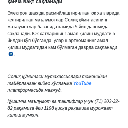
қанча вақт сақланади
249-
Электрон шаклда расмийлаштирилган юк хатларида
сон
келтирилган маълумотлар Солиқ қўмитасининг
ВМҚга
маълумотлар базасида камида 5 йил давомида
3–
сақланади. Юк хатларининг амал қилиш муддати 5
1-
йилдан кўп бўлганда, улар шартноманинг амал
илова
қилиш муддатидан кам бўлмаган даврда сақланади
.
Низом
21-
б.,
28.04.2021
Солиқ қўмитаси мутахассислари томонидан
й.
тайёрланган видео қўлланма
YouTube
249-
платформасида мавжуд.
сон
Қўшимча маълумот ва таклифлар учун (71) 202-32-
ВМҚга
82 рақамига ёки 1198 қисқа рақамига мурожаат
3–
қилиш мумкин
.
1-
илова