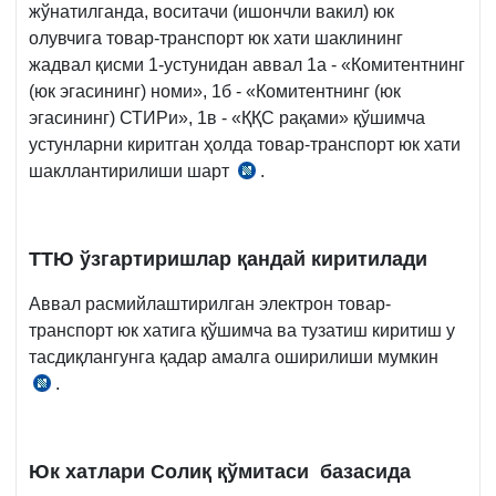
жўнатилганда, воситачи (ишончли вакил) юк
олувчига товар-транспорт юк хати шаклининг
жадвал қисми 1-устунидан аввал 1а - «Комитентнинг
(юк эгасининг) номи», 1б - «Комитентнинг (юк
эгасининг) СТИРи», 1в - «ҚҚС рақами» қўшимча
устунларни киритган ҳолда товар-транспорт юк хати
шакллантирилиши шарт
.
Низом
14-
б.,
28.04.2021
ТТЮ ўзгартиришлар қандай киритилади
й.
Аввал расмийлаштирилган электрон товар-
249-
транспорт юк хатига қўшимча ва тузатиш киритиш у
сон
тасдиқлангунга қадар амалга оширилиши мумкин
ВМҚга
.
Низом
3–
19-
1-
б.,
илова
28.04.2021
Юк хатлари Солиқ қўмитаси базасида
й.