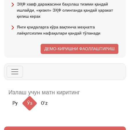
ЭҲФ хавф даражасини баҳолаш тизими қандай
ишлайди, «қизил» ЭҲФ олинганда қандай ҳаракат
қилиш керак
Янги қоидаларга кўра вақтинча меҳнатга
лаёқатсизлик нафақалари қандай тўланади
ДЕМО-КИРИШНИ ФАОЛЛАШТИРИШ
Ру
Ўз
Oʻz