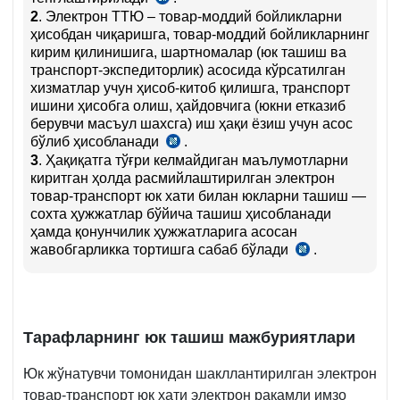
2
. Электрон ТТЮ – товар-моддий бойликларни
20-
ҳисобдан чиқаришга, товар-моддий бойликларнинг
б.,
кирим қилинишига, шартномалар (юк ташиш ва
28.04.2021
транспорт-экспедиторлик) асосида кўрсатилган
й.
хизматлар учун ҳисоб-китоб қилишга, транспорт
249-
ишини ҳисобга олиш, ҳайдовчига (юкни етказиб
сон
берувчи масъул шахсга) иш ҳақи ёзиш учун асос
ВМҚга
бўлиб ҳисобланади
3–
.
Низом
1-
3
. Ҳақиқатга тўғри келмайдиган маълумотларни
8-
илова
киритган ҳолда расмийлаштирилган электрон
б.,
товар-транспорт юк хати билан юкларни ташиш —
28.04.2021
сохта ҳужжатлар бўйича ташиш ҳисобланади
й.
ҳамда қонунчилик ҳужжатларига асосан
249-
жавобгарликка тортишга сабаб бўлади
сон
.
Низом
ВМҚга
11-
3–
б.,
1-
28.04.2021
илова
й.
Т
араф
ларнинг юк ташиш мажбуриятлари
249-
сон
Юк жўнатувчи томонидан шакллантирилган электрон
ВМҚга
3–
товар-транспорт юк хати электрон рақамли имзо