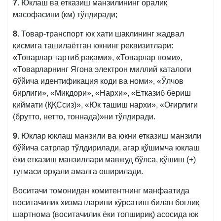
7
. Юклаш ва етказиш манзилининг оралиқ
масофасини (км) тўлдиради;
8
. Товар-транспорт юк хати шаклининг жадвал
қисмига ташилаётган юкнинг реквизитлари:
«Товарлар тартиб рақами», «Товарлар номи»,
«Товарларнинг Ягона электрон миллий каталоги
бўйича идентификация коди ва номи», «Ўлчов
бирлиги», «Миқдори», «Нархи», «Етказиб бериш
қиймати (ҚҚСсиз)», «Юк ташиш нархи», «Оғирлиги
(брутто, нетто, тоннада)»ни тўлдиради.
9
. Юклар юклаш манзили ва юкни етказиш манзили
бўйича сатрлар тўлдирилади, агар қўшимча юклаш
ёки етказиш манзиллари мавжуд бўлса, қўшиш (+)
тугмаси орқали амалга оширилади.
Воситачи томонидан комитентнинг манфаатида
воситачилик хизматларини кўрсатиш билан боғлиқ
шартнома (воситачилик ёки топшириқ) асосида юк