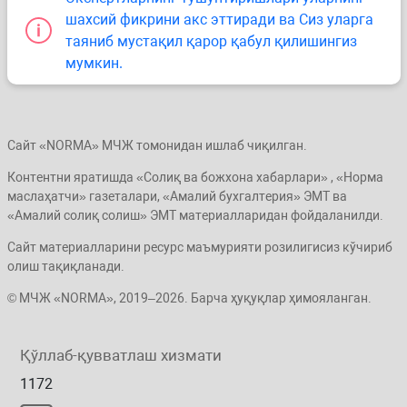
шахсий фикрини акс эттиради ва Сиз уларга
таяниб мустақил қарор қабул қилишингиз
мумкин.
Сайт «NORMA» МЧЖ томонидан ишлаб чиқилган.
Контентни яратишда «Солиқ ва божхона хабарлари» , «Норма
маслаҳатчи» газеталари, «Амалий бухгалтерия» ЭМТ ва
«Амалий солиқ солиш» ЭМТ материалларидан фойдаланилди.
Сайт материалларини ресурс маъмурияти розилигисиз кўчириб
олиш тақиқланади.
© МЧЖ «NORMA», 2019–2026. Барча ҳуқуқлар ҳимояланган.
Қўллаб-қувватлаш хизмати
1172