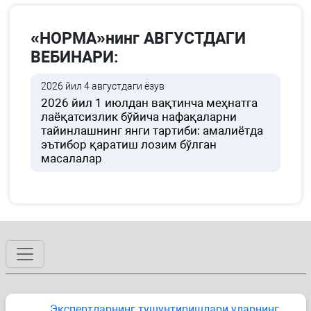
«НОРМА»нинг АВГУСТДАГИ
ВЕБИНАРИ:
2026 йил 4 августдаги ёзув
2026 йил 1 июлдан вақтинча меҳнатга
лаёқатсизлик бўйича нафақаларни
тайинлашнинг янги тартиби: амалиётда
эътибор қаратиш лозим бўлган
масалалар
Экспертларнинг тушунтиришлари уларнинг