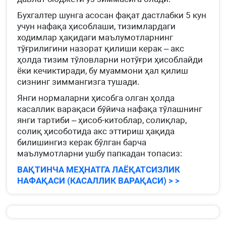
Бухгалтер шунга асосан фақат дастлабки 5 кун
учун нафақа ҳисоблаши, тизимлардаги
ходимлар ҳақидаги маълумотларнинг
тўғрилигини назорат қилиши керак – акс
ҳолда тизим тўловларни нотўғри ҳисоблайди
ёки кечиктиради, бу муаммони ҳал қилиш
сизнинг зиммангизга тушади.
Янги нормаларни ҳисобга олган ҳолда
касаллик варақаси бўйича нафақа тўлашнинг
янги тартиби – ҳисоб-китоблар, солиқлар,
солиқ ҳисоботида акс эттириш ҳақида
билишингиз керак бўлган барча
маълумотларни ушбу папкадан топасиз:
ВАҚТИНЧА МЕҲНАТГА ЛАЁҚАТСИЗЛИК
НАФАҚАСИ (КАСАЛЛИК ВАРАҚАСИ) > >