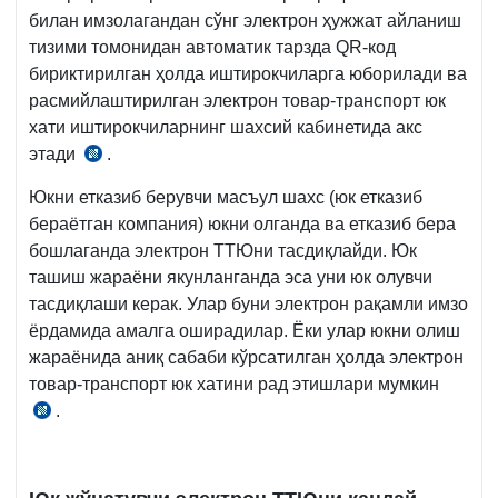
1-
билан имзолагандан сўнг электрон ҳужжат айланиш
илова
тизими томонидан автоматик тарзда QR-код
бириктирилган ҳолда иштирокчиларга юборилади ва
расмийлаштирилган электрон товар-транспорт юк
хати иштирокчиларнинг шахсий кабинетида акс
этади
.
Низом
16-
Юкни етказиб берувчи масъул шахс (юк етказиб
б.,
бераётган компания) юкни олганда ва етказиб бера
28.04.2021
бошлаганда электрон ТТЮни тасдиқлайди. Юк
й.
ташиш жараёни якунланганда эса уни юк олувчи
249-
тасдиқлаши керак. Улар буни электрон рақамли имзо
сон
ёрдамида амалга оширадилар. Ёки улар юкни олиш
ВМҚга
жараёнида аниқ сабаби кўрсатилган ҳолда электрон
3–
товар-транспорт юк хатини рад этишлари мумкин
1-
.
Низом
илова
18-
б.,
28.04.2021