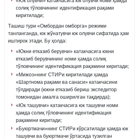
«Юк олувчи» катакчасига юк олувчи номи ҳамда
солиқ тўловчининг идентификация рақами
киритилади;
Ташиш тури «Омбордан омборга» режими
танланганда, юк жўнатувчи юк олувчи сифатида ҳам
иштирок этади. Бу ҳолда:
«Юкни етказиб берувчи» катакчасига юкни
етказиб берувчининг номи ҳамда солиқ
тўловчининг идентификация рақамини киритади;
«Мижоз»нинг СТИРи киритилади ҳамда
«Шартнома рақами ва санаси» катакчасини
тўлдиради (юкни етказиб бериш экспедитор
томонидан амалга оширилган тақдирда);
«Юк ташувчи» катакчасига юк ташувчи номи
ҳамда солиқ тўловчининг идентификация
рақамини киритади;
«Буюртмачи»нинг СТИРи кўрсатилади ҳамда юк
ташувчи ва буюртмачи ўртасида тузилган