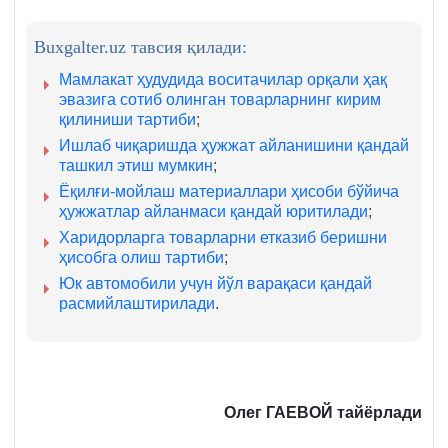
Buxgalter.uz тавсия қилади:
Мамлакат ҳудудида воситачилар орқали ҳақ
эвазига сотиб олинган товарларнинг кирим
қилиниши тартиби
;
Ишлаб чиқаришда ҳужжат айланишини қандай
ташкил этиш мумкин
;
Ёқилғи-мойлаш материаллари ҳисоби бўйича
ҳужжатлар айланмаси қандай юритилади
;
Харидорларга товарларни етказиб беришни
ҳисобга олиш тартиби
;
Юк автомобили учун йўл варақаси қандай
расмийлаштирилади
.
Олег ГАЕВОЙ тайёрла
ди