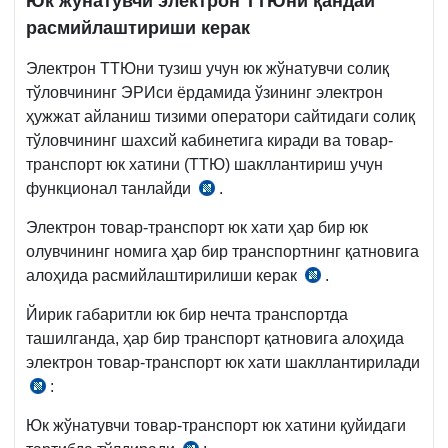
Юк жўнатувчи электрон ТТЮни қандай
й.
расмийлаштириши
керак
249-
Электрон ТТЮни тузиш учун юк жўнатувчи солиқ
сон
тўловчининг ЭРИси ёрдамида ўзининг электрон
ВМҚга
ҳужжат айланиш тизими оператори сайтидаги солиқ
3–
тўловчининг шахсий кабинетига киради ва товар-
1-
транспорт юк хатини (ТТЮ) шакллантириш учун
илова
функционал танлайди
.
Низом
3-
Электрон товар-транспорт юк хати ҳар бир юк
5-
олувчининг номига ҳар бир транспортнинг қатновига
б.,
алоҳида расмийлаштирилиши керак
.
Низом
28.04.2021
12-
й.
Йирик габаритли юк бир нечта транспортда
б.,
249-
ташилганда, ҳар бир транспорт қатновига алоҳида
28.04.2021
сон
электрон товар-транспорт юк хати шакллантирилади
й.
ВМҚга
:
Низом
249-
3–
15-
сон
Юк жўнатувчи товар-транспорт юк хатини қуйидаги
1-
б.,
ВМҚга