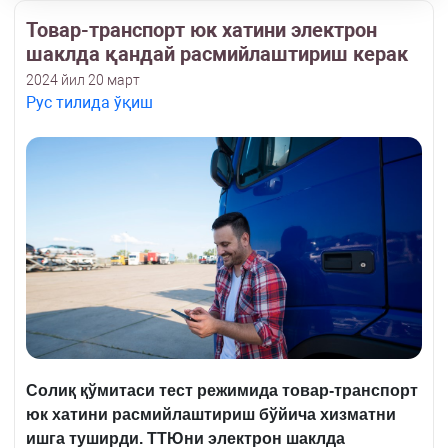
Товар-транспорт юк хатини электрон
шаклда қандай расмийлаштириш керак
2024 йил 20 март
Рус тилида ўқиш
Солиқ қўмитаси тест режимида товар-транспорт
юк хатини расмийлаштириш бўйича хизматни
ишга туширди. ТТЮни электрон шаклда