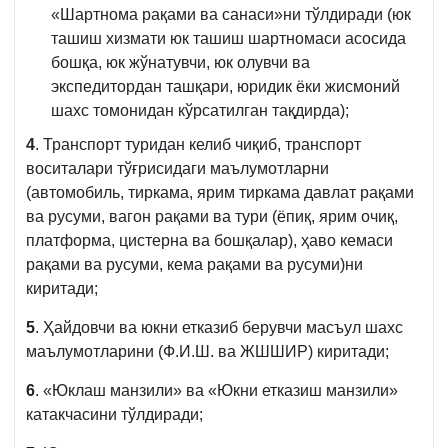
«Шартнома рақами ва санаси»ни тўлдиради (юк
ташиш хизмати юк ташиш шартномаси асосида
бошқа, юк жўнатувчи, юк олувчи ва
экспедитордан ташқари, юридик ёки жисмоний
шахс томонидан кўрсатилган тақдирда);
4
. Транспорт туридан келиб чиқиб, транспорт
воситалари тўғрисидаги маълумотларни
(автомобиль, тиркама, ярим тиркама давлат рақами
ва русуми, вагон рақами ва тури (ёпиқ, ярим очиқ,
платформа, цистерна ва бошқалар), ҳаво кемаси
рақами ва русуми, кема рақами ва русуми)ни
киритади;
5
. Ҳайдовчи ва юкни етказиб берувчи масъул шахс
маълумотларини (Ф.И.Ш. ва ЖШШИР) киритади;
6
. «Юклаш манзили» ва «Юкни етказиш манзили»
катакчасини тўлдиради;