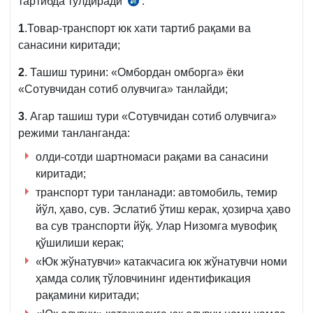
тартибда тўлдиради
:
Низом
илова
28.04.2021
3–
13-
й.
1
.Товар-транспорт юк хати тартиб рақами ва
1-
б.,
249-
санасини киритади;
илова
28.04.2021
сон
й.
2
. Ташиш турини: «Омбордан омборга» ёки
ВМҚга
249-
«Сотувчидан сотиб олувчига» танлайди;
3–
сон
1-
3
. Агар ташиш тури «Сотувчидан сотиб олувчига»
ВМҚга
илова
режими танланганда:
3–
1-
олди-сотди шартномаси рақами ва санасини
илова
киритади;
транспорт тури танланади: автомобиль, темир
йўл, ҳаво, сув. Эслатиб ўтиш керак, ҳозирча ҳаво
ва сув транспорти йўқ. Улар Низомга мувофиқ
қўшилиши керак;
«Юк жўнатувчи» катакчасига юк жўнатувчи номи
ҳамда солиқ тўловчининг идентификация
рақамини киритади;