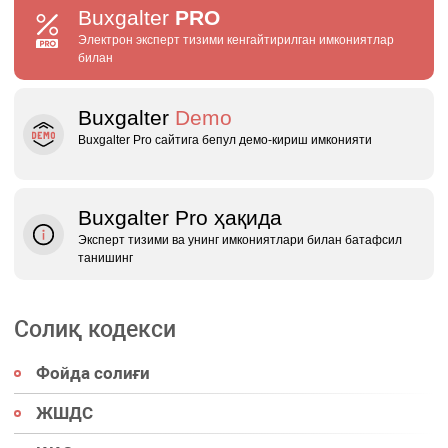
Buxgalter
PRO
Электрон эксперт тизими кенгайтирилган имкониятлар
билан
Buxgalter
Demo
Buxgalter Pro сайтига бепул демо‑кириш имконияти
Buxgalter Pro ҳақида
Эксперт тизими ва унинг имкониятлари билан батафсил
танишинг
Солиқ кодекси
Фойда солиғи
ЖШДС