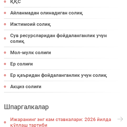
ҚҚС
Айланмадан олинадиган солиқ
Ижтимоий солиқ
Сув ресурсларидан фойдаланганлик учун
солиқ
Мол-мулк солиғи
Ер солиғи
Ер қаъридан фойдаланганлик учун солиқ
Акциз солиғи
Шпаргалкалар
Ижаранинг энг кам ставкалари: 2026 йилда
қўллаш тартиби