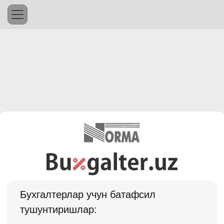
Бухгалтерлар учун батафсил
тушунтиришлар: