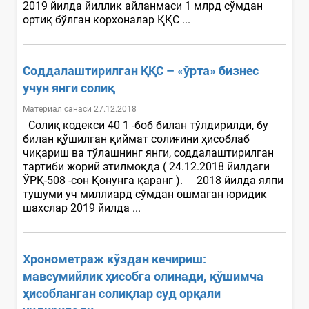
2019 йилда йиллик айланмаси 1 млрд сўмдан
ортиқ бўлган корхоналар ҚҚС ...
Соддалаштирилган ҚҚС – «ўрта» бизнес
учун янги солиқ
Материал санаси 27.12.2018
Солиқ кодекси 40 1 -боб билан тўлдирилди, бу
билан қўшилган қиймат солиғини ҳисоблаб
чиқариш ва тўлашнинг янги, соддалаштирилган
тартиби жорий этилмоқда ( 24.12.2018 йилдаги
ЎРҚ-508 -сон Қонунга қаранг ). 2018 йилда ялпи
тушуми уч миллиард сўмдан ошмаган юридик
шахслар 2019 йилда ...
Хронометраж кўздан кечириш:
мавсумийлик ҳисобга олинади, қўшимча
ҳисобланган солиқлар суд орқали