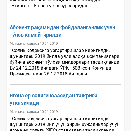
тутилган. Ер ва сув ресурсларидан ...
Абонент рақамидан фойдаланганлик учун
тўлов камайтирилди
Материал санаси 10.01.2019
Солиқ кодексига ўзгартиришлар киритилди,
шунингдек 2019 йилда уяли алоқа компаниялари
бўйича абонент тўлови миқдорлари тасдиқланди.
Бу 24.12.2018 йилдаги ЎРҚ–508 -сон Қонун ва
Президентнинг 26.12.2018 йилдаги ...
Ягона ер солиғи юзасидан тажриба
ўтказилади
Материал санаси 10.01.2019
Солиқ кодексига ўзгартиришлар киритилди,
шунингдек 2019 йил учун айрим хўжаликлар учун
ягона ер солиғи (ЯЕС) ставкалари тасдиқланди.