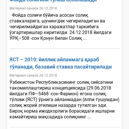
Материал санаси 26.12.2018
Фойда солиғи бўйича асосан солиқ
ставкаларига, шунингдек чегириладиган ва
чегирилмайдиган харажатлар таркибига
ўзгартиришлар киритилди. 24.12.2018 йилдаги
ЎРҚ–508 -сон Қонун билан Солиқ ...
ЯСТ – 2019: йиллик айланмага қараб
тўланади, базавий ставка пасайтирилади
Материал санаси 26.12.2018
Ўзбекистон Республикасининг солиқ сиёсатини
такомиллаштириш концепциясида (29.06.2018
йилдаги ПФ–5468 -сон Фармон) ягона солиқ
тўлови (ЯСТ) ўрнига айланмадан (ялпи тушумдан)
солиқ жорий этилиши назарда тутилган эди.
Бироқ норма ижодкорлиги борасидаги ишларни
камайтириш мақсадида солиқнинг ...