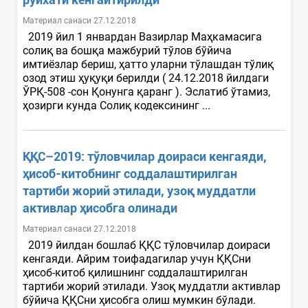
Материал санаси 27.12.2018
2019 йил 1 январдан Вазирлар Маҳкамасига
солиқ ва бошқа мажбурий тўлов бўйича
имтиёзлар бериш, ҳатто уларни тўлашдан тўлиқ
озод этиш ҳуқуқи берилди ( 24.12.2018 йилдаги
ЎРҚ-508 -сон Қонунга қаранг ). Эслатиб ўтамиз,
ҳозирги кунда Солиқ кодексининг ...
ҚҚС–2019: тўловчилар доираси кенгаяди,
ҳисоб-китобнинг соддалаштирилган
тартиби жорий этилади, узоқ муддатли
активлар ҳисобга олинади
Материал санаси 27.12.2018
2019 йилдан бошлаб ҚҚС тўловчилар доираси
кенгаяди. Айрим тоифадагилар учун ҚҚСни
ҳисоб-китоб қилишнинг соддалаштирилган
тартиби жорий этилади. Узоқ муддатли активлар
бўйича ҚҚСни ҳисобга олиш мумкин бўлади.