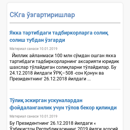
СКга ўзгартиришлар
Якка тартибдаги тадбиркорларга солиқ
солиш тубдан ўзгарди
Материал санаси 10.01.2019
Йиллик айланмаси 100 млн сўмдан ошган якка
тартибдаги тадбиркорларнинг аксарияти юридик
шахслар тўлайдиган солиқларни тўлайдилар. Бу
24.12.2018 йилдаги ЎРҚ–508 -сон Қонун ва
Президентнинг 26.12.2018 йилдаги ...
Тўлиқ эскирган ускуналардан
фойдаланганлик учун тўлов бекор қилинди
Материал санаси 10.01.2019
Бу Президентнинг 26.12.2018 йилдаги «
Ўзбекистон Республикасининг 2019 йилги асосий