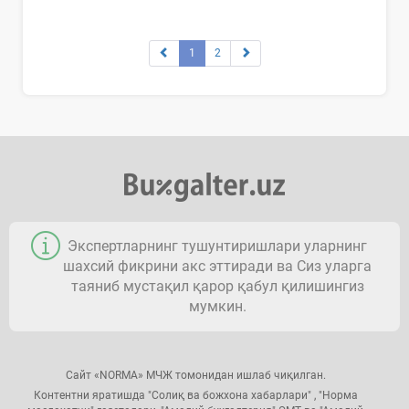
1
2
Экспертларнинг тушунтиришлари уларнинг
шахсий фикрини акс эттиради ва Сиз уларга
таяниб мустақил қарор қабул қилишингиз
мумкин.
Сайт «NORMA» МЧЖ томонидан ишлаб чиқилган.
Контентни яратишда "Солиқ ва божхона хабарлари" , "Норма