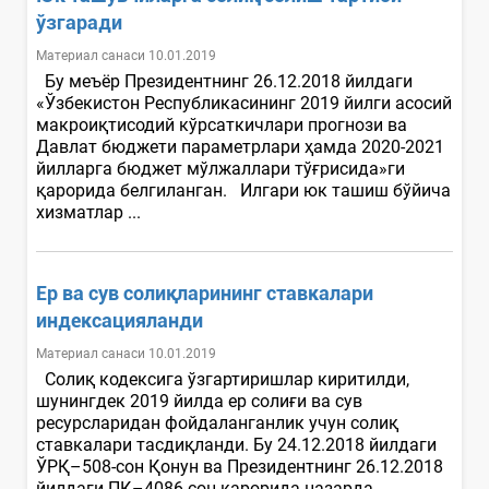
ўзгаради
Материал санаси 10.01.2019
Бу меъёр Президентнинг 26.12.2018 йилдаги
«Ўзбекистон Республикасининг 2019 йилги асосий
макроиқтисодий кўрсаткичлари прогнози ва
Давлат бюджети параметрлари ҳамда 2020-2021
йилларга бюджет мўлжаллари тўғрисида»ги
қарорида белгиланган. Илгари юк ташиш бўйича
хизматлар ...
Ер ва сув солиқларининг ставкалари
индексацияланди
Материал санаси 10.01.2019
Солиқ кодексига ўзгартиришлар киритилди,
шунингдек 2019 йилда ер солиғи ва сув
ресурсларидан фойдаланганлик учун солиқ
ставкалари тасдиқланди. Бу 24.12.2018 йилдаги
ЎРҚ–508-сон Қонун ва Президентнинг 26.12.2018
йилдаги ПҚ–4086-сон қарорида назарда