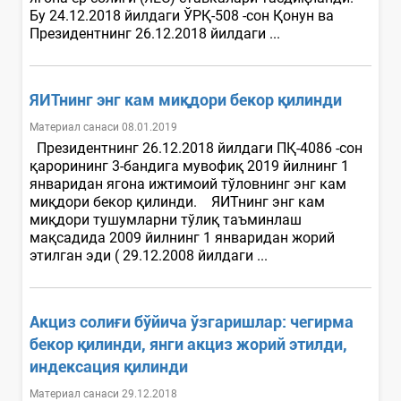
Бу 24.12.2018 йилдаги ЎРҚ-508 -сон Қонун ва
Президентнинг 26.12.2018 йилдаги ...
ЯИТнинг энг кам миқдори бекор қилинди
Материал санаси 08.01.2019
Президентнинг 26.12.2018 йилдаги ПҚ-4086 -сон
қарорининг 3-бандига мувофиқ 2019 йилнинг 1
январидан ягона ижтимоий тўловнинг энг кам
миқдори бекор қилинди. ЯИТнинг энг кам
миқдори тушумларни тўлиқ таъминлаш
мақсадида 2009 йилнинг 1 январидан жорий
этилган эди ( 29.12.2008 йилдаги ...
Акциз солиғи бўйича ўзгаришлар: чегирма
бекор қилинди, янги акциз жорий этилди,
индексация қилинди
Материал санаси 29.12.2018