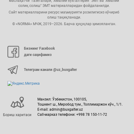
маслаҳатчи" газеталари, "Амалий бухгалтерия" ЭМТ ва "Амалий
солиқ солиш" ЭМТ материалларидан фойдаланилди.
Сайт материалларини ресурс маъмурияти розилигисиз кўчириб
олиш тақиқланади.
© «NORMA» МЧЖ, 2019–2026. Барча ҳуқуқлар ҳимояланган.
Бизнинг Facebook
даги саҳифамиз
Телеграм канали @uz_buxgalter
Манзил: Ўзбекистон, 100105,
Тошкент ш., Миробод тум., Толлимаржон кўч., 1/1.
E-mail: admin@buxgalter.uz
Call-марказ телефони: +998 78 150-11-72
Бориш харитаси