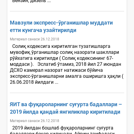
Бензин, дизель ...
Мавзули экспресс-ўрганишлар муддати
етти кунгача узайтирилди
Материал санаси 26.12.2018
Солиқ кодексига киритилган тузатишларга
мувофиқ ўрганишлар солиқ назорати шакллари
рўйхатига киритилди ( Солиқ кодексининг 67-
моддаси ). Эслатиб ўтамиз, 2018 йил 27 июндан
ДСХО камерал назорат натижаси бўйича
экспресс-ўрганишларни амалга оширишга ҳақли (
26.06.2018 йилдаги ...
ЯИТ ва фуқароларнинг суғурта бадаллари –
2019 йилда қандай янгиликлар киритилади
Материал санаси 26.12.2018
2019 йилдан бошлаб фуқароларнинг суғурта
бадаллари бекор қилинади. Айрим тоифадаги