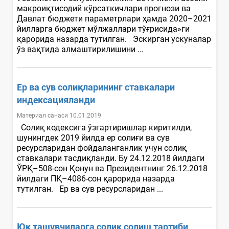
макроиқтисодий кўрсаткичлари прогнози ва
Давлат бюджети параметрлари ҳамда 2020–2021
йилларга бюджет мўлжаллари тўғрисида»ги
қарорида назарда тутилган. Эскирган ускуналар
ўз вақтида алмаштирилишини ...
Ер ва сув солиқларининг ставкалари
индексацияланди
Материал санаси 10.01.2019
Солиқ кодексига ўзгартиришлар киритилди,
шунингдек 2019 йилда ер солиғи ва сув
ресурсларидан фойдаланганлик учун солиқ
ставкалари тасдиқланди. Бу 24.12.2018 йилдаги
ЎРҚ–508-сон Қонун ва Президентнинг 26.12.2018
йилдаги ПҚ–4086-сон қарорида назарда
тутилган. Ер ва сув ресурсларидан ...
Юк ташувчиларга солиқ солиш тартиби