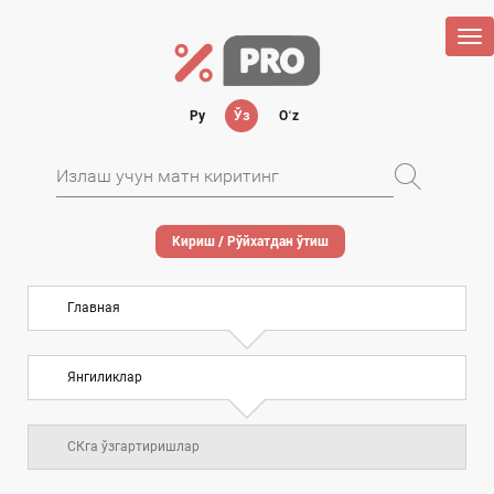
Tog
nav
Ру
Ўз
Oʻz
Кириш / Рўйхатдан ўтиш
Главная
Янгиликлар
СКга ўзгартиришлар