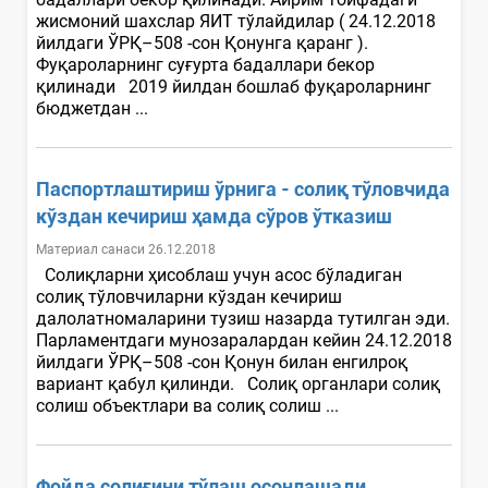
жисмоний шахслар ЯИТ тўлайдилар ( 24.12.2018
йилдаги ЎРҚ–508 -сон Қонунга қаранг ).
Фуқароларнинг суғурта бадаллари бекор
қилинади 2019 йилдан бошлаб фуқароларнинг
бюджетдан ...
Паспортлаштириш ўрнига - солиқ тўловчида
кўздан кечириш ҳамда сўров ўтказиш
Материал санаси 26.12.2018
Солиқларни ҳисоблаш учун асос бўладиган
солиқ тўловчиларни кўздан кечириш
далолатномаларини тузиш назарда тутилган эди.
Парламентдаги мунозаралардан кейин 24.12.2018
йилдаги ЎРҚ–508 -сон Қонун билан енгилроқ
вариант қабул қилинди. Солиқ органлари солиқ
солиш объектлари ва солиқ солиш ...
Фойда солиғини тўлаш осонлашади