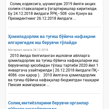
Солиқ кодексига, шунингдек 2019 йилги акциз
солиғи ставкаларига ўзгартиришлар киритилди.
Бу 24.12.2018 йилдаги ЎРҚ–508 -сон Қонун ва
Президентнинг 26.12.2018 йилдаги ...
Ҳомиладорлик ва туғиш бўйича нафақани
илгаригидек иш берувчи тўлайди
Материал санаси 28.12.2018
2010 йилда белгиланган ишловчи аёлларга
ҳомиладорлик ва туғиш бўйича нафақаларни иш
берувчилар ҳисобидан тўлаш тартиби 2020 йил 1
январгача узайтирилди ( 26.12.2018 йилдаги ПҚ–
4086 -сон қарор ). 2010 йилгача ҳомиладорлик
ва туғиш бўйича нафақалар бюджетдан ташқари
Пенсия жамғармаси ...
Солиқ имтиёзларини берувчи органлар
рўйхати кенгайтирилди