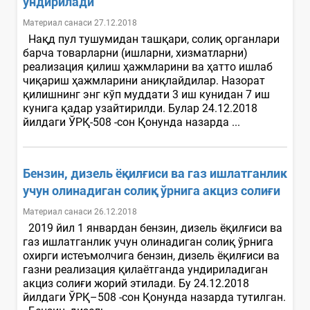
ундирилади
Материал санаси 27.12.2018
Нақд пул тушумидан ташқари, солиқ органлари
барча товарларни (ишларни, хизматларни)
реализация қилиш ҳажмларини ва ҳатто ишлаб
чиқариш ҳажмларини аниқлайдилар. Назорат
қилишнинг энг кўп муддати 3 иш кунидан 7 иш
кунига қадар узайтирилди. Булар 24.12.2018
йилдаги ЎРҚ-508 -сон Қонунда назарда ...
Бензин, дизель ёқилғиси ва газ ишлатганлик
учун олинадиган солиқ ўрнига акциз солиғи
Материал санаси 26.12.2018
2019 йил 1 январдан бензин, дизель ёқилғиси ва
газ ишлатганлик учун олинадиган солиқ ўрнига
охирги истеъмолчига бензин, дизель ёқилғиси ва
газни реализация қилаётганда ундириладиган
акциз солиғи жорий этилади. Бу 24.12.2018
йилдаги ЎРҚ–508 -сон Қонунда назарда тутилган.