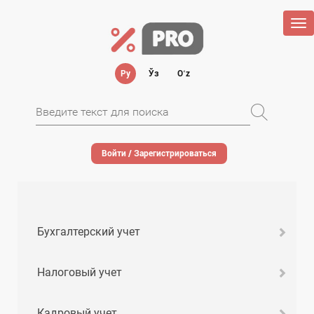
Tog
nav
Ру
Ўз
Oʻz
Войти / Зарегистрироваться
Бухгалтерский учет
Налоговый учет
Кадровый учет