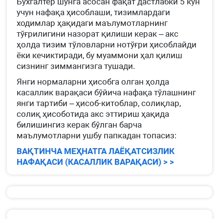
Бухгалтер шунга асосан фақат дастлабки 5 кун
учун нафақа ҳисоблаши, тизимлардаги
ходимлар ҳақидаги маълумотларнинг
тўғрилигини назорат қилиши керак – акс
ҳолда тизим тўловларни нотўғри ҳисоблайди
ёки кечиктиради, бу муаммони ҳал қилиш
сизнинг зиммангизга тушади.
Янги нормаларни ҳисобга олган ҳолда
касаллик варақаси бўйича нафақа тўлашнинг
янги тартиби – ҳисоб-китоблар, солиқлар,
солиқ ҳисоботида акс эттириш ҳақида
билишингиз керак бўлган барча
маълумотларни ушбу папкадан топасиз:
ВАҚТИНЧА МЕҲНАТГА ЛАЁҚАТСИЗЛИК
НАФАҚАСИ (КАСАЛЛИК ВАРАҚАСИ) > >