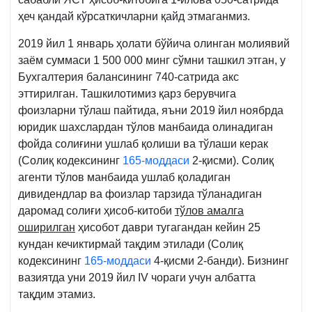
ҳеч қандай кўрсаткичларни қайд этмаганмиз.
2019 йил 1 январь ҳолати бўйича олинган молиявий
заём суммаси 1 500 000 минг сўмни ташкил этган, у
Бухгалтерия балансининг 740-сатрида акс
эттирилган. Ташкилотимиз қарз берувчига
фоизларни тўлаш пайтида, яъни 2019 йил ноябрда
юридик шахслардан тўлов манбаида олинадиган
фойда солиғини ушлаб қолиши ва тўлаши керак
(Солиқ кодексининг
165-моддаси
2-қисми). Солиқ
агенти тўлов манбаида ушлаб қоладиган
дивидендлар ва фоизлар тарзида тўланадиган
даромад солиғи ҳисоб-китоби
тўлов амалга
оширилган
ҳисобот даври тугагандан кейин 25
кундан кечиктирмай тақдим этилади (Солиқ
кодексининг
165-моддаси
4-қисми 2-банди). Бизнинг
вазиятда уни 2019 йил IV чораги учун албатта
тақдим этамиз.