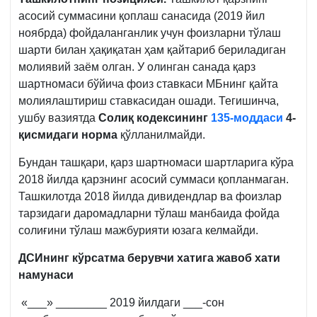
асосий суммасини қоплаш санасида (2019 йил
ноябрда) фойдаланганлик учун фоизларни тўлаш
шарти билан ҳақиқатан ҳам қайтариб бериладиган
молиявий заём олган. У олинган санада қарз
шартномаси бўйича фоиз ставкаси МБнинг қайта
молиялаштириш ставкасидан ошади. Тегишинча,
ушбу вазиятда
Солиқ кодексининг
135-моддаси
4-
қисмидаги норма
қўлланилмайди.
Бундан ташқари, қарз шартномаси шартларига кўра
2018 йилда қарзнинг асосий суммаси қопланмаган.
Ташкилотда 2018 йилда дивидендлар ва фоизлар
тарзидаги даромадларни тўлаш манбаида фойда
солиғини тўлаш мажбурияти юзага келмайди.
ДСИнинг кўрсатма берувчи хатига жавоб хати
намунаси
«___» ________ 2019 йилдаги ___-сон