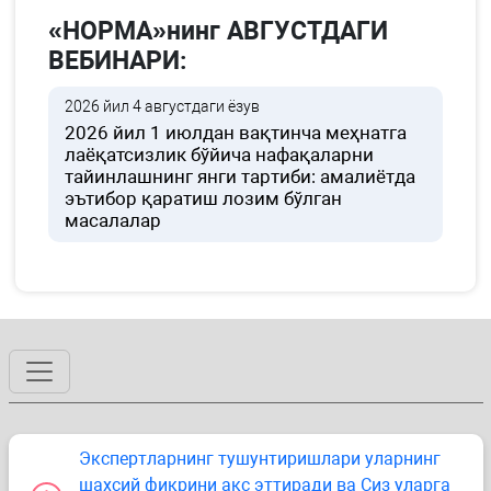
«НОРМА»нинг АВГУСТДАГИ
ВЕБИНАРИ:
2026 йил 4 августдаги ёзув
2026 йил 1 июлдан вақтинча меҳнатга
лаёқатсизлик бўйича нафақаларни
тайинлашнинг янги тартиби: амалиётда
эътибор қаратиш лозим бўлган
масалалар
Экспертларнинг тушунтиришлари уларнинг
шахсий фикрини акс эттиради ва Сиз уларга