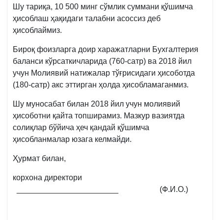
Шу тариқа, 10 500 минг сўмлик суммани қўшимча
ҳисоблаш ҳақидаги талабни асоссиз деб
ҳисоблаймиз.
Бироқ фоизларга доир харажатларни Бухгалтерия
баланси кўрсаткичларида (760-сатр) ва 2018 йил
учун Молиявий натижалар тўғрисидаги ҳисоботда
(180-сатр) акс эттирган ҳолда ҳисобламаганмиз.
Шу муносабат билан 2018 йил учун молиявий
ҳисоботни қайта топширамиз. Мазкур вазиятда
солиқлар бўйича ҳеч қандай қўшимча
ҳисобланмалар юзага келмайди.
Ҳурмат билан,
корхона директори
_______________________ (Ф.И.О.)