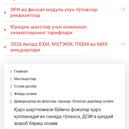
ЭРИ ва фискал модуль учун тўловлар:
реквизитлар
Юридик шахслар учун коммунал
хизматларнинг тарифлари
2026 йилда БҲМ, МҲТЭКМ, ПҲБМ ва МИХ
миқдорлари
Главная
Маслаҳатлар
Солиқ ҳисоби
Фойда солиғи
Дивидендлар ва фоизлар тарзида тўланган даромад солиғи
Қарз шартномаси бўйича фоизлар қарз
қопланадиган санада тўланса, ДСИга қандай
жавоб бериш лозим