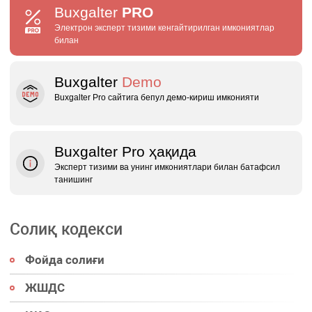
Buxgalter
PRO
Электрон эксперт тизими кенгайтирилган имкониятлар
билан
Buxgalter
Demo
Buxgalter Pro сайтига бепул демо‑кириш имконияти
Buxgalter Pro ҳақида
Эксперт тизими ва унинг имкониятлари билан батафсил
танишинг
Солиқ кодекси
Фойда солиғи
ЖШДС