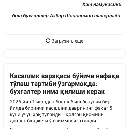
Хат намунасини
бош бухгалтер Акбар Шоисломов тайёрлади.
Загрузить еще
Касаллик варақаси бўйича нафақа
тўлаш тартиби ўзгармоқда:
бухгалтер нима қилиши керак
2026 йил 1 июлдан бошлаб иш берувчи бир
йилда биринчи касаллик даврининг фақат 5
куни учун ҳақ тўлайди – қолган қисмини
давлат бюджети ўз зиммасига олади.