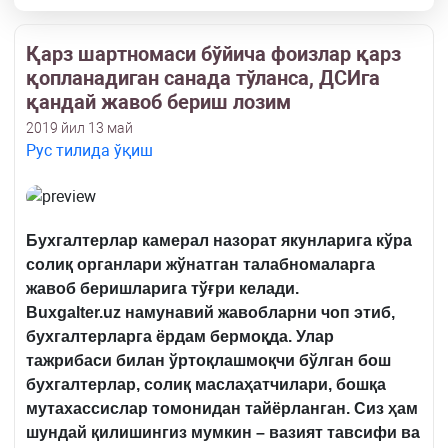
Қарз шартномаси бўйича фоизлар қарз
қопланадиган санада тўланса, ДСИга
қандай жавоб бериш лозим
2019 йил 13 май
Рус тилида ўқиш
Бухгалтерлар камерал назорат якунларига кўра
солиқ органлари жўнатган талабномаларга
жавоб беришларига тўғри келади.
Buxgalter.uz намунавий жавобларни чоп этиб,
бухгалтерларга ёрдам бермоқда. Улар
тажрибаси билан ўртоқлашмоқчи бўлган бош
бухгалтерлар, солиқ маслаҳатчилари, бошқа
мутахассислар томонидан тайёрланган. Сиз ҳам
шундай қилишингиз мумкин – вазият тавсифи ва