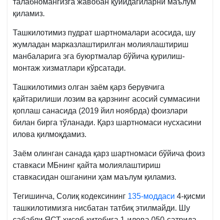
талабномангизга жавобан қуйидагиларни маълум
қиламиз.
Ташкилотимиз пудрат шартномалари асосида, шу
жумладан марказлаштирилган молиялаштириш
манбаларига эга буюртмалар бўйича қурилиш-
монтаж хизматлари кўрсатади.
Ташкилотимиз олган заём қарз берувчига
қайтарилиши лозим ва қарзнинг асосий суммасини
қоплаш санасида (2019 йил ноябрда) фоизлари
билан бирга тўланади. Қарз шартномаси нусхасини
илова қилмоқдамиз.
Заём олинган санада қарз шартномаси бўйича фоиз
ставкаси МБнинг қайта молиялаштириш
ставкасидан ошганини ҳам маълум қиламиз.
Тегишинча, Солиқ кодексининг
135-моддаси
4-қисми
ташкилотимизга нисбатан татбиқ этилмайди. Шу
сабабли ЯСТ ҳисоб-китобига 1-илова 050-сатрида