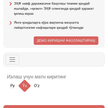
ЭҲФ хавф даражасини баҳолаш тизими қандай
ишлайди, «қизил» ЭҲФ олинганда қандай ҳаракат
қилиш керак
Янги қоидаларга кўра вақтинча меҳнатга
лаёқатсизлик нафақалари қандай тўланади
ДЕМО-КИРИШНИ ФАОЛЛАШТИРИШ
Ру
Ўз
Oʻz