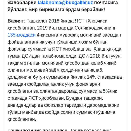
жавобларни
talabnoma@buxgalter.uz
почтасига
йўлланг. Бир-биримизга ёрдам берайлик!
Вазият:
Ташкилот 2018 йилда ЯСТ тўловчиси
ҳисобланган. 2019 йил мартда Солиқ кодексининг
135-моддаси
4-қисмига мувофиқ молиявий заёмдан
фойдаланганлик учун тўланиши лозим бўлган
фоизлар суммасига ЯСТ ҳисоблаш ва тўлаш ҳақида
туман ДСИдан талабнома олди. ДСИ 2018 йил учун
тақдим этилган молиявий ҳисоботдан келиб чиқиб
олинган молиявий заём қолдиғини аниқлаб,
қолдиқнинг бутун суммасига йиллик 14% ставкасида
заёмдан фойдаланганлик учун фоизларни
ҳисоблаган ва олинган даромад суммасига 5%лик
ставкада ЯСТ ҳисоблаган. Бундан ташқари,
дивидендлар ва фоизлар тарзидаги даромадларни
тўлаш манбаида фойда солиғи суммаси қўшимча
ҳисобланган.
Ташкилотнинг позицияси
.
Ташкилот қарзнинг