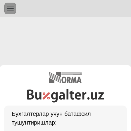
Бухгалтерлар учун батафсил
тушунтиришлар: