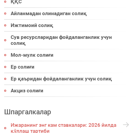
ҚҚС
Айланмадан олинадиган солиқ
Ижтимоий солиқ
Сув ресурсларидан фойдаланганлик учун
солиқ
Мол-мулк солиғи
Ер солиғи
Ер қаъридан фойдаланганлик учун солиқ
Акциз солиғи
Шпаргалкалар
Ижаранинг энг кам ставкалари: 2026 йилда
қўллаш тартиби