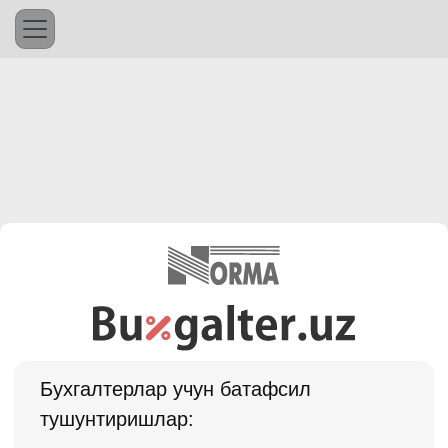
Бухгалтерлар учун батафсил
тушунтиришлар: