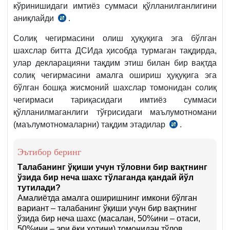
кўринишидаги имтиёз суммаси қўлланилганлигини
аниқлайди
.
27.05.2010
й
Солиқ чегирмасини олиш ҳуқуқига эга бўлган
2107-
шахслар битта ДСИда ҳисобда турмаган тақдирда,
сон
улар декларацияни тақдим этиш билан бир вақтда
НИЗОМ
солиқ чегирмасини амалга ошириш ҳуқуқига эга
18-
бўлган бошқа жисмоний шахслар томонидан солиқ
б.
чегирмаси тариқасидаги имтиёз суммаси
қўлланилмаганлиги тўғрисидаги маълумотномани
(маълумотномаларни) тақдим этадилар
.
27.05.2010
й
2107-
Эътибор беринг
сон
Талабанинг ўқиши учун тўловни бир вақтнинг
НИЗОМ
ўзида бир неча шахс тўлаганда қандай йўл
тутилади?
19-
Амалиётда амалга оширишнинг имкони бўлган
б.
вариант – талабанинг ўқиши учун бир вақтнинг
ўзида бир неча шахс (масалан, 50%ини – отаси,
50%ини – эри ёки хотини) томонидан тўлов