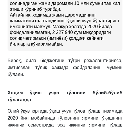
солинадиган жами даромади 10 млн сўмни ташкил
этиши кўриниб турибди.
Айтайлик, ходимда жами даромадининг
ҳаммасини фарзандининг ўқиши учун йўналтириш
имконияти мавжуд. Мазкур ҳолатда 2020 йилда
фойдаланилмаган, 2 227 940 сўм миқдоридаги
солиқ чегирмаси (имтиёзи) қолдиғи кейинги
йилларга кўчирилмайди.
Бироқ, оила бюджетини тўғри режалаштирилса,
имтиёздан тўлиқ ҳажмда фойдаланиш мумкин
бўлади.
Ходим ўқиш учун тўловни бўлиб-бўлиб
тўлаганда
Олий ўқув юртида ўқиш учун тўлов тўлаш тизимида
2020 йил мобайнида тўловнинг ярмини, ўқишнинг
иккинчи семестрида эса иккинчи ярмини тўлаш