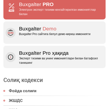
Buxgalter
PRO
Электрон эксперт тизими кенгайтирилган имкониятлар
билан
Buxgalter
Demo
Buxgalter Pro сайтига бепул демо‑кириш имконияти
Buxgalter Pro ҳақида
Эксперт тизими ва унинг имкониятлари билан батафсил
танишинг
Солиқ кодекси
Фойда солиғи
ЖШДС