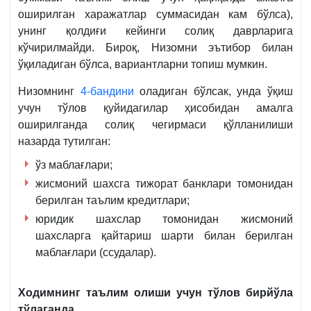
оширилган харажатлар суммасидан кам бўлса),
унинг қолдиғи кейинги солиқ даврларига
кўчирилмайди. Бироқ, Низомни эътибор билан
ўқиладиган бўлса, вариантларни топиш мумкин.
Низомнинг
4-бандини
оладиган бўлсак, унда ўқиш
учун тўлов қуйидагилар ҳисобидан амалга
оширилганда солиқ чегирмаси қўлланилиши
назарда тутилган:
ўз маблағлари;
жисмоний шахсга тижорат банклари томонидан
берилган таълим кредитлари;
юридик шахслар томонидан жисмоний
шахсларга қайтариш шарти билан берилган
маблағлари (ссудалар).
Ходимнинг таълим олиши учун тўлов бирйўла
тўлаганда