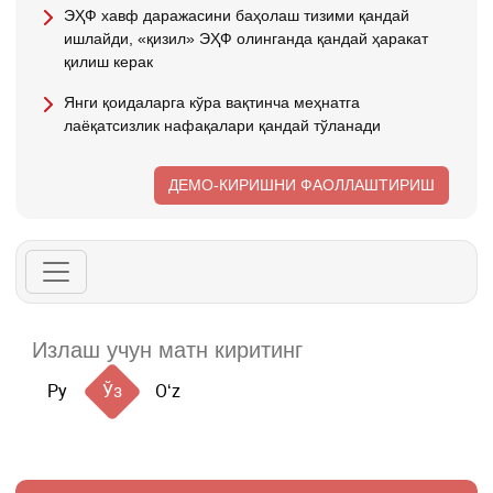
ЭҲФ хавф даражасини баҳолаш тизими қандай
ишлайди, «қизил» ЭҲФ олинганда қандай ҳаракат
қилиш керак
Янги қоидаларга кўра вақтинча меҳнатга
лаёқатсизлик нафақалари қандай тўланади
ДЕМО-КИРИШНИ ФАОЛЛАШТИРИШ
Ру
Ўз
Oʻz