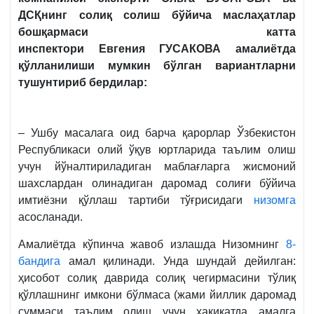
ДСҚнинг солиқ солиш бўйича маслаҳатлар
бошқармаси катта
инспектори Евгения ГУСАКОВА амалиётда
қўлланилиши мумкин бўлган вариантларни
тушунтириб бердилар:
– Ушбу масалага оид барча қарорлар Ўзбекистон
Республикаси олий ўқув юртларида таълим олиш
учун йўналтириладиган маблағларга жисмоний
шахслардан олинадиган даромад солиғи бўйича
имтиёзни қўллаш тартиби тўғрисидаги
низомга
асосланади.
Амалиётда кўпинча жавоб излашда Низомнинг
8-
бандига
амал қилинади. Унда шундай дейилган:
ҳисобот солиқ даврида солиқ чегирмасини тўлиқ
қўллашнинг имкони бўлмаса (жами йиллик даромад
суммаси таълим олиш учун ҳақиқатда амалга