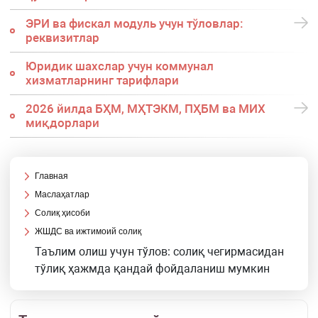
ЭРИ ва фискал модуль учун тўловлар:
реквизитлар
Юридик шахслар учун коммунал
хизматларнинг тарифлари
2026 йилда БҲМ, МҲТЭКМ, ПҲБМ ва МИХ
миқдорлари
Главная
Маслаҳатлар
Солиқ ҳисоби
ЖШДС ва ижтимоий солиқ
Таълим олиш учун тўлов: солиқ чегирмасидан
тўлиқ ҳажмда қандай фойдаланиш мумкин