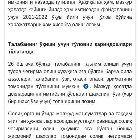
имконияти назарда тутилган. Ҳақиқатан ҳам, мазкур
ҳолатда кейинги йилда ҳам имтиёздан фойдаланиш
учун 2021-2022 ўқув йили учун тўлов бўйича
харажатларни ҳам ҳисобга олиш лозим.
Талабанинг ўқиши учун тўловни қариндошлари
тўлаганда
26 ёшгача бўлган талабанинг таълим олиши учун
тўлов чегирма олиш ҳуқуқига эга бўлган барча оила
аъзолари: талабанинг ўзи, отаси, онаси, эри/хотини
томонидан тўланиши мумкин
. Мазкур ҳолатда
СК
декларацияни имтиёзни қўллаган шахснинг ўзи (ҳар
378-
бир шахс ўзи учун) топшириши лозим.
м.
16-
Солиқ органи ўзида мавжуд маълумотлар ва тақдим
б.
этилган ҳужжатлар асосида мустақил равишда солиқ
чегирмасини олиш ҳуқуқига эга бўлган бошқа
жисмоний шахслар томонидан солиқ чегирмаси