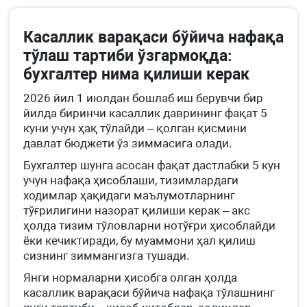
Касаллик варақаси бўйича нафақа
тўлаш тартиби ўзгармоқда:
бухгалтер нима қилиши керак
2026 йил 1 июлдан бошлаб иш берувчи бир
йилда биринчи касаллик даврининг фақат 5
куни учун ҳақ тўлайди – қолган қисмини
давлат бюджети ўз зиммасига олади.
Бухгалтер шунга асосан фақат дастлабки 5 кун
учун нафақа ҳисоблаши, тизимлардаги
ходимлар ҳақидаги маълумотларнинг
тўғрилигини назорат қилиши керак – акс
ҳолда тизим тўловларни нотўғри ҳисоблайди
ёки кечиктиради, бу муаммони ҳал қилиш
сизнинг зиммангизга тушади.
Янги нормаларни ҳисобга олган ҳолда
касаллик варақаси бўйича нафақа тўлашнинг