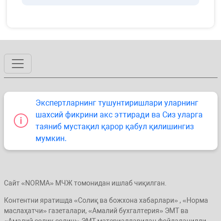
Экспертларнинг тушунтиришлари уларнинг
шахсий фикрини акс эттиради ва Сиз уларга
таяниб мустақил қарор қабул қилишингиз
мумкин.
Сайт «NORMA» МЧЖ томонидан ишлаб чиқилган.
Контентни яратишда «Солиқ ва божхона хабарлари» , «Норма
маслаҳатчи» газеталари, «Амалий бухгалтерия» ЭМТ ва
«Амалий солиқ солиш» ЭМТ материалларидан фойдаланилди.