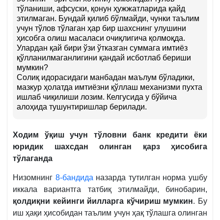
тўланиши, афсуски, қонун ҳужжатларида қайд
этилмаган. Бундай қилиб бўлмайди, чунки таълим
учун тўлов тўлаган ҳар бир шахснинг улушини
ҳисобга олиш масаласи очиқлигича қолмоқда.
Улардан қай бири ўзи ўтказган суммага имтиёз
қўлланилмаганлигини қандай исботлаб бериши
мумкин?
Солиқ идорасидаги манбадан маълум бўладики,
мазкур ҳолатда имтиёзни қўллаш механизми пухта
ишлаб чиқилиши лозим. Келгусида у бўйича
алоҳида тушунтиришлар берилади.
Ходим ўқиш учун тўловни банк кредити ёки
юридик шахсдан олинган қарз ҳисобига
тўлаганда
Низомнинг
8-бандида
назарда тутилган норма ушбу
иккала вариантга татбиқ этилмайди, бинобарин,
қолдиқни кейинги йилларга кўчириш мумкин
. Бу
иш ҳақи ҳисобидан таълим учун ҳақ тўлашга олинган