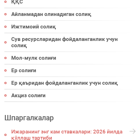
ҚҚС
Айланмадан олинадиган солиқ
Ижтимоий солиқ
Сув ресурсларидан фойдаланганлик учун
солиқ
Мол-мулк солиғи
Ер солиғи
Ер қаъридан фойдаланганлик учун солиқ
Акциз солиғи
Шпаргалкалар
Ижаранинг энг кам ставкалари: 2026 йилда
қўллаш тартиби