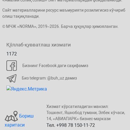
Сайт материалларини ресурс маъмурияти розилигисиз кўчириб
олиш тақиқланади.
© МЧЖ «NORMA», 2019–2026. Барча ҳуқуқлар ҳимояланган.
Қўллаб-қувватлаш хизмати
1172
Бизнинг Facebook даги саҳифамиз
Биз telegram: @buh_uz дамиз
Хизмат кўрсатиладиган манзил:
Тошкент, Яшнобод тумани, Элбeк кўчаси,
Бориш
14, «ABИАПAPК» бизнеc-маркази
харитаси
Тел. +998 78 150-11-72