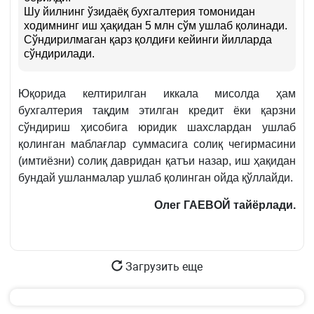
Шу йилнинг ўзидаёқ бухгалтерия томонидан
ходимнинг иш ҳақидан 5 млн сўм ушлаб қолинади.
Сўндирилмаган қарз қолдиғи кейинги йилларда
сўндирилади.
Юқорида келтирилган иккала мисолда ҳам
бухгалтерия тақдим этилган кредит ёки қарзни
сўндириш ҳисобига юридик шахслардан ушлаб
қолинган маблағлар суммасига солиқ чегирмасини
(имтиёзни) солиқ давридан қатъи назар, иш ҳақидан
бундай ушланмалар ушлаб қолинган ойда қўллайди.
Олег ГАЕВОЙ тайёрлади.
Загрузить еще