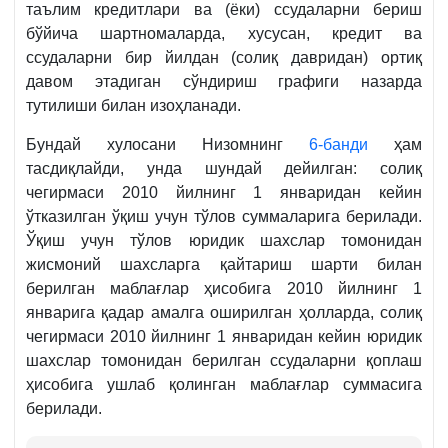
таълим кредитлари ва (ёки) ссудаларни бериш
бўйича шартномаларда, хусусан, кредит ва
ссудаларни бир йилдан (солиқ давридан) ортиқ
давом этадиган сўндириш графиги назарда
тутилиши билан изоҳланади.
Бундай хулосани Низомнинг
6-банди
ҳам
тасдиқлайди, унда шундай дейилган: солиқ
чегирмаси 2010 йилнинг 1 январидан кейин
ўтказилган ўқиш учун тўлов суммаларига берилади.
Ўқиш учун тўлов юридик шахслар томонидан
жисмоний шахсларга қайтариш шарти билан
берилган маблағлар ҳисобига 2010 йилнинг 1
январига қадар амалга оширилган ҳолларда, солиқ
чегирмаси 2010 йилнинг 1 январидан кейин юридик
шахслар томонидан берилган ссудаларни қоплаш
ҳисобига ушлаб қолинган маблағлар суммасига
берилади.