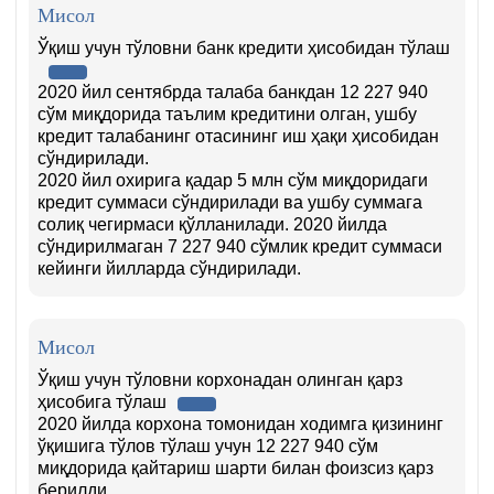
Мисол
Ўқиш учун тўловни банк кредити ҳисобидан тўлаш
2020 йил сентябрда талаба банкдан 12 227 940
сўм миқдорида таълим кредитини олган, ушбу
кредит талабанинг отасининг иш ҳақи ҳисобидан
сўндирилади.
2020 йил охирига қадар 5 млн сўм миқдоридаги
кредит суммаси сўндирилади ва ушбу суммага
солиқ чегирмаси қўлланилади. 2020 йилда
сўндирилмаган 7 227 940 сўмлик кредит суммаси
кейинги йилларда сўндирилади.
Мисол
Ўқиш учун тўловни корхонадан олинган қарз
ҳисобига тўлаш
2020 йилда корхона томонидан ходимга қизининг
ўқишига тўлов тўлаш учун 12 227 940 сўм
миқдорида қайтариш шарти билан фоизсиз қарз
берилди.