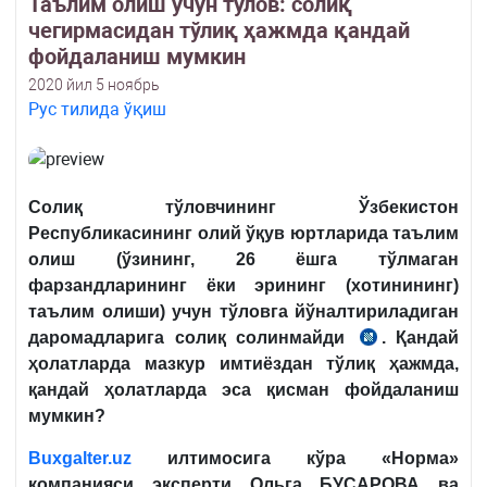
Таълим олиш учун тўлов: солиқ
чегирмасидан тўлиқ ҳажмда қандай
фойдаланиш мумкин
2020 йил 5 ноябрь
Рус тилида ўқиш
Солиқ тўловчининг Ўзбекистон
Республикасининг олий ўқув юртларида таълим
олиш (ўзининг, 26 ёшга тўлмаган
фарзандларининг ёки эрининг (хотинининг)
таълим олиши) учун тўловга йўналтириладиган
даромадларига солиқ солинмайди
. Қандай
СК
ҳолатларда мазкур имтиёздан тўлиқ ҳажмда,
378-
қандай ҳолатларда эса қисман фойдаланиш
м.
мумкин?
16-
б.
B
uxgalter.uz
илтимосига кўра
«Норма»
компанияси эксперти Ольга БУСАРОВА ва