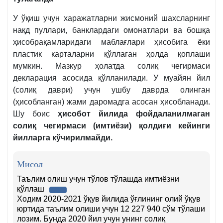
У ўқиш учун харажатларни жисмоний шахсларнинг
нақд пуллари, банклардаги омонатлари ва бошқа
ҳисобрақамларидаги маблағлари ҳисобига ёки
пластик карталарни қўллаган ҳолда қоплаши
мумкин. Мазкур ҳолатда солиқ чегирмаси
декларация асосида қўлланилади. У муайян йил
(солиқ даври) учун ушбу даврда олинган
(ҳисобланган) жами даромадга асосан ҳисобланади.
Шу боис
ҳисобот йилида фойдаланилмаган
солиқ чегирмаси (имтиёзи) қолдиғи кейинги
йилларга кўчирилмайди.
Мисол
Таълим олиш учун тўлов тўлашда имтиёзни
қўллаш
Ходим 2020-2021 ўқув йилида ўғлининг олий ўқув
юртида таълим олиши учун 12 227 940 сўм тўлаши
лозим. Бунда 2020 йил учун унинг солиқ