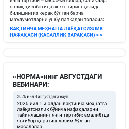
янги тартиби – ҳисоб-китоблар, солиқлар,
солиқ ҳисоботида акс эттириш ҳақида
билишингиз керак бўлган барча
маълумотларни ушбу папкадан топасиз:
ВАҚТИНЧА МЕҲНАТГА ЛАЁҚАТСИЗЛИК
НАФАҚАСИ (КАСАЛЛИК ВАРАҚАСИ) > >
«НОРМА»нинг АВГУСТДАГИ
ВЕБИНАРИ:
2026 йил 4 августдаги ёзув
2026 йил 1 июлдан вақтинча меҳнатга
лаёқатсизлик бўйича нафақаларни
тайинлашнинг янги тартиби: амалиётда
эътибор қаратиш лозим бўлган
масалалар