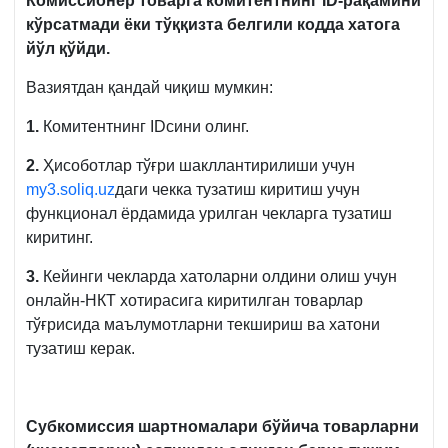
Комиссионер товарга комитентнинг
ID-рақамини
кўрсатмади ёки тўққизта белгили кодда хатога
йўл қўйди.
Вазиятдан қандай чиқиш мумкин:
1.
Комитентнинг IDсини олинг.
2.
Ҳисоботлар тўғри шакллантирилиши учун
my3.soliq.uz
даги чекка тузатиш киритиш учун
функционал ёрдамида урилган чекларга тузатиш
киритинг.
3.
Кейинги чекларда хатоларни олдини олиш учун
онлайн-НКТ хотирасига киритилган товарлар
тўғрисида маълумотларни текшириш ва хатони
тузатиш керак.
Субкомиссия шартномалари бўйича товарларни