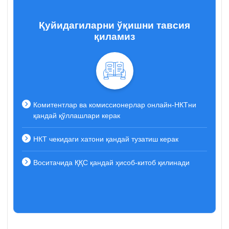
Қуйидагиларни ўқишни тавсия
қиламиз
Комитентлар ва комиссионерлар онлайн-НКТни
қандай қўллашлари керак
НКТ чекидаги хатони қандай тузатиш керак
Воситачида ҚҚС қандай ҳисоб-китоб қилинади