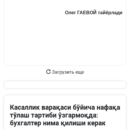
Олег ГАЕВОЙ
тайёрлади
Загрузить еще
Касаллик варақаси бўйича нафақа
тўлаш тартиби ўзгармоқда:
бухгалтер нима қилиши керак