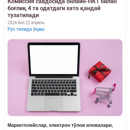
Комиссия савдосида онлайн-НКТ билан
боғлиқ 4 та одатдаги хато қандай
тузатилади
2024 йил 22 апрель
Рус тилида ўқиш
Маркетплейслар, электрон тўлов иловалари,