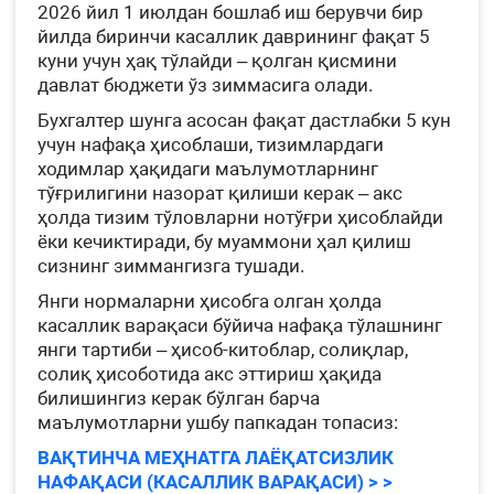
2026 йил 1 июлдан бошлаб иш берувчи бир
йилда биринчи касаллик даврининг фақат 5
куни учун ҳақ тўлайди – қолган қисмини
давлат бюджети ўз зиммасига олади.
Бухгалтер шунга асосан фақат дастлабки 5 кун
учун нафақа ҳисоблаши, тизимлардаги
ходимлар ҳақидаги маълумотларнинг
тўғрилигини назорат қилиши керак – акс
ҳолда тизим тўловларни нотўғри ҳисоблайди
ёки кечиктиради, бу муаммони ҳал қилиш
сизнинг зиммангизга тушади.
Янги нормаларни ҳисобга олган ҳолда
касаллик варақаси бўйича нафақа тўлашнинг
янги тартиби – ҳисоб-китоблар, солиқлар,
солиқ ҳисоботида акс эттириш ҳақида
билишингиз керак бўлган барча
маълумотларни ушбу папкадан топасиз:
ВАҚТИНЧА МЕҲНАТГА ЛАЁҚАТСИЗЛИК
НАФАҚАСИ (КАСАЛЛИК ВАРАҚАСИ) > >