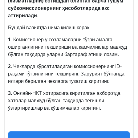
(хизматларни) сотишдан олинган барча тушум
субкомиссионернинг ҳисоботларида акс
эттирилади.
Бундай вазиятда нима қилиш керак:
1.
Комиссионер у созламаларни тўғри амалга
оширганлигини текшириши ва камчиликлар мавжуд
бўлган тақдирда уларни бартараф этиши лозим.
2.
Чекларда кўрсатиладиган комиссионернинг ID-
рақами тўғрилигини текширинг. Зарурият бўлганда
илгари берилган чекларга тузатиш киритинг.
3.
Онлайн-НКТ хотирасига киритилган ахборотда
хатолар мавжуд бўлган тақдирда тегишли
ўзгартиришлар ва қўшимчалар киритинг.