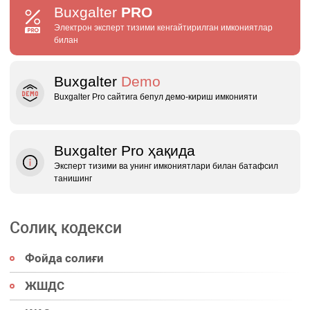
Buxgalter
PRO
Электрон эксперт тизими кенгайтирилган имкониятлар
билан
Buxgalter
Demo
Buxgalter Pro сайтига бепул демо‑кириш имконияти
Buxgalter Pro ҳақида
Эксперт тизими ва унинг имкониятлари билан батафсил
танишинг
Солиқ кодекси
Фойда солиғи
ЖШДС