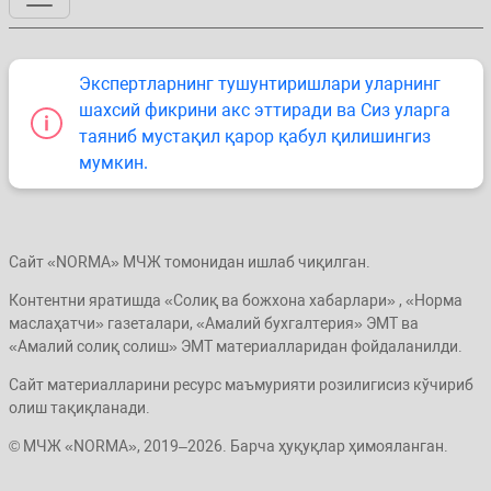
Экспертларнинг тушунтиришлари уларнинг
шахсий фикрини акс эттиради ва Сиз уларга
таяниб мустақил қарор қабул қилишингиз
мумкин.
Сайт «NORMA» МЧЖ томонидан ишлаб чиқилган.
Контентни яратишда «Солиқ ва божхона хабарлари» , «Норма
маслаҳатчи» газеталари, «Амалий бухгалтерия» ЭМТ ва
«Амалий солиқ солиш» ЭМТ материалларидан фойдаланилди.
Сайт материалларини ресурс маъмурияти розилигисиз кўчириб
олиш тақиқланади.
© МЧЖ «NORMA», 2019–2026. Барча ҳуқуқлар ҳимояланган.