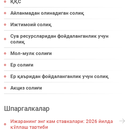
ҚҚС
Айланмадан олинадиган солиқ
Ижтимоий солиқ
Сув ресурсларидан фойдаланганлик учун
солиқ
Мол-мулк солиғи
Ер солиғи
Ер қаъридан фойдаланганлик учун солиқ
Акциз солиғи
Шпаргалкалар
Ижаранинг энг кам ставкалари: 2026 йилда
қўллаш тартиби