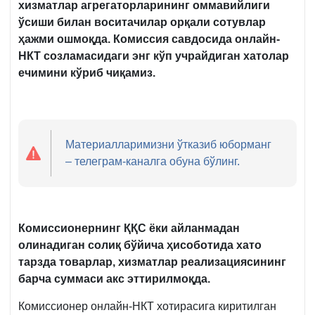
хизматлар агрегаторларининг оммавийлиги
ўсиши билан воситачилар орқали сотувлар
ҳажми ошмоқда. Комиссия савдосида онлайн-
НКТ созламасидаги энг кўп учрайдиган хатолар
ечимини кўриб чиқамиз.
Материалларимизни ўтказиб юборманг
– телеграм-каналга обуна бўлинг.
Комиссионернинг ҚҚС ёки айланмадан
олинадиган солиқ бўйича ҳисоботида хато
тарзда товарлар, хизматлар реализациясининг
барча суммаси акс эттирилмоқда.
Комиссионер онлайн-НКТ хотирасига киритилган