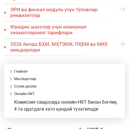
ЭРИ ва фискал модуль учун тўловлар:
реквизитлар
Юридик шахслар учун коммунал
хизматларнинг тарифлари
2026 йилда БҲМ, МҲТЭКМ, ПҲБМ ва МИХ
миқдорлари
Главная
Маслаҳатлар
Солиқ ҳисоби
Онлайн-НКТ
Комиссия савдосида онлайн-НКТ билан боғлиқ
4 та одатдаги хато қандай тузатилади