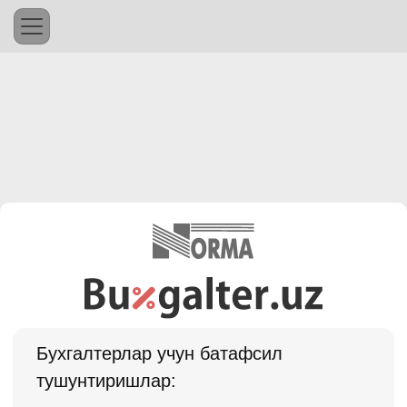
Бухгалтерлар учун батафсил
тушунтиришлар: