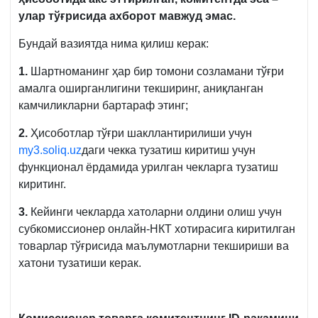
улар тўғрисида ахборот мавжуд эмас.
Бундай вазиятда нима қилиш керак:
1.
Шартноманинг ҳар бир томони созламани тўғри
амалга оширганлигини текширинг, аниқланган
камчиликларни бартараф этинг;
2.
Ҳисоботлар тўғри шакллантирилиши учун
my3.soliq.uz
даги чекка тузатиш киритиш учун
функционал ёрдамида урилган чекларга тузатиш
киритинг.
3.
Кейинги чекларда хатоларни олдини олиш учун
субкомиссионер онлайн-НКТ хотирасига киритилган
товарлар тўғрисида маълумотларни текшириши ва
хатони тузатиши керак.