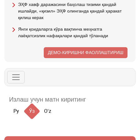
ЭҲФ хавф даражасини баҳолаш тизими қандай
ишлайди, «қизил» ЭҲФ олинганда қандай ҳаракат
қилиш керак
Янги қоидаларга кўра вақтинча меҳнатга
лаёқатсизлик нафақалари қандай тўланади
ДЕМО-КИРИШНИ ФАОЛЛАШТИРИШ
Ру
Ўз
Oʻz