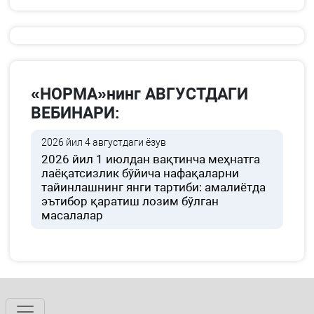
«НОРМА»нинг АВГУСТДАГИ
ВЕБИНАРИ:
2026 йил 4 августдаги ёзув
2026 йил 1 июлдан вақтинча меҳнатга
лаёқатсизлик бўйича нафақаларни
тайинлашнинг янги тартиби: амалиётда
эътибор қаратиш лозим бўлган
масалалар