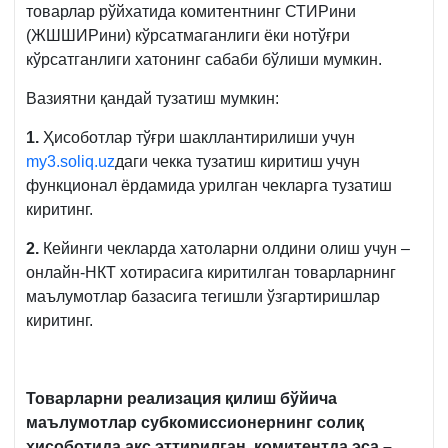
товарлар рўйхатида комитентнинг СТИРини
(ЖШШИРини) кўрсатмаганлиги ёки нотўғри
кўрсатганлиги хатонинг сабаби бўлиши мумкин.
Вазиятни қандай тузатиш мумкин:
1.
Ҳисоботлар тўғри шакллантирилиши учун
my3.soliq.uz
даги чекка тузатиш киритиш учун
функционал ёрдамида урилган чекларга тузатиш
киритинг.
2.
Кейинги чекларда хатоларни олдини олиш учун –
онлайн-НКТ хотирасига киритилган товарларнинг
маълумотлар базасига тегишли ўзгартиришлар
киритинг.
Товарларни реализация қилиш бўйича
маълумотлар субкомиссионернинг солиқ
ҳисоботида акс эттирилган, комитентда эса –