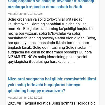
Soliq organlari va soliq toʻlovchilar oʻrtasidagi
nizolarga koʻpincha nima sabab boʻladi
Material sanasi 20.11.2025
Soliq organlari va soliq toʻlovchilar oʻrtasidagi
kelishmovchiliklarning sabablari turlicha boʻlishi
mumkin. Buxgalter.uz ularning koʻpchiligi haqida bir
necha bor yozgan, soliq toʻlovchilar va soliq
maslahatchilarining pozitsiyalarini e’lon qilgan. Biroq,
har qanday bahsli masalada ikkala tomonni ham
tinglash kerak. Soliq qoʻmitasining Soliq nizolarini
sudgacha hal qilish boshqarmasi boshligʻi Gulnora
NIZAMUTDINOVA soliq idorasining pozitsiyasini
quyidagicha ifodalashga harakat qildi: ...
Nizolarni sudgacha hal qilish: rasmiyatchilikmi
yoki soliq toʻlovchi huquqlarini himoya
qilishning haqiqiy meхanizmi?
Material sanasi 26.08.2025
2025 yil 1 avgust holatiga Soliq qoʻmitasi soliqqa oid