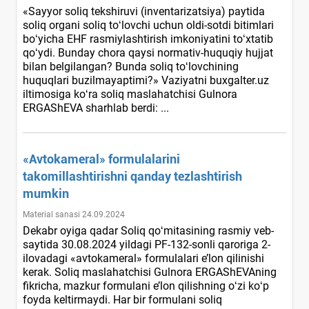
«Sayyor soliq tekshiruvi (inventarizatsiya) paytida
soliq organi soliq toʻlovchi uchun oldi-sotdi bitimlari
boʻyicha EHF rasmiylashtirish imkoniyatini toʻхtatib
qoʻydi. Bunday chora qaysi normativ-huquqiy hujjat
bilan belgilangan? Bunda soliq toʻlovchining
huquqlari buzilmayaptimi?» Vaziyatni buxgalter.uz
iltimosiga koʻra soliq maslahatchisi Gulnora
ERGAShEVA sharhlab berdi: ...
«Avtokameral» formulalarini
takomillashtirishni qanday tezlashtirish
mumkin
Material sanasi 24.09.2024
Dekabr oyiga qadar Soliq qoʻmitasining rasmiy veb-
saytida 30.08.2024 yildagi PF-132-sonli qaroriga 2-
ilovadagi «avtokameral» formulalari e’lon qilinishi
kerak. Soliq maslahatchisi Gulnora ERGAShEVAning
fikricha, mazkur formulani e’lon qilishning oʻzi koʻp
foyda keltirmaydi. Har bir formulani soliq