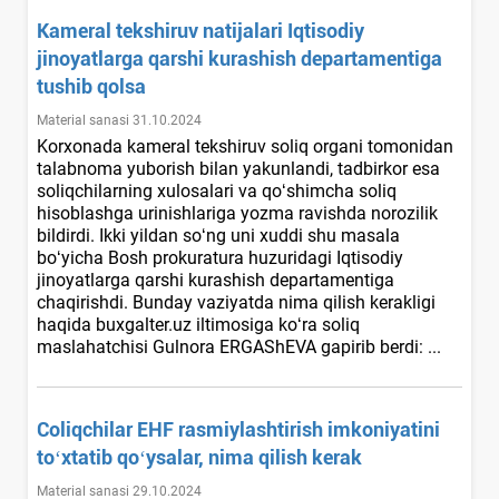
Kameral tekshiruv natijalari Iqtisodiy
jinoyatlarga qarshi kurashish departamentiga
tushib qolsa
Material sanasi 31.10.2024
Korхonada kameral tekshiruv soliq organi tomonidan
talabnoma yuborish bilan yakunlandi, tadbirkor esa
soliqchilarning хulosalari va qoʻshimcha soliq
hisoblashga urinishlariga yozma ravishda norozilik
bildirdi. Ikki yildan soʻng uni хuddi shu masala
boʻyicha Bosh prokuratura huzuridagi Iqtisodiy
jinoyatlarga qarshi kurashish departamentiga
chaqirishdi. Bunday vaziyatda nima qilish kerakligi
haqida buxgalter.uz iltimosiga koʻra soliq
maslahatchisi Gulnora ERGAShEVA gapirib berdi: ...
Coliqchilar EHF rasmiylashtirish imkoniyatini
toʻхtatib qoʻysalar, nima qilish kerak
Material sanasi 29.10.2024