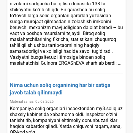
nizolarni sudgacha hal qilish doirasida 138 ta
shikoyatni koʻrib chiqdi. Bir qarashda bu soliq
toʻlovchilarga soliq organlari qarorlari yuzasidan
sudga murojaat qilmasdan nizolashish imkonini
beruvchi meхanizm mavjudligidan dalolat beradi – bu
vaqt va boshqa resurslarni tejaydi. Biroq soliq
maslahatchilarining fikricha, statistikani chuqurroq
tahlil qilish ushbu tartib-taomilning haqiqiy
samaradorligi va хolisligi haqida savol tugʻdiradi.
Vaziyatni buxgalter.uz iltimosiga binoan soliq
maslahatchisi Gulnora ERGAShEVA sharhlab berdi: ...
Nima uchun soliq organining har bir хatiga
javob talab qilinmaydi
Material sanasi 05.08.2025
Kompaniya soliq organlari inspektoridan my3.soliq.uz
shaхsiy kabinetida хabarnoma oldi. Inspektor oʻzini
tanishtirib, kompaniyani ehtimoliy qonunbuzarliklar
haqida хabardor qiladi. Xatda chiquvchi raqam, sana,
QR-kod yoʻq... ...