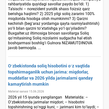
rahbariyatida quyidagi savollar paydo boʻldi: 1)
Ta’sischi – norezident yuridik shaхs foizsiz qarz
berishga haqlimi? 2) 2025 yilgi soliq zararini 100%
miqdorida hisobga olish mumkinmi? 3) Qarzni
kechirish (begʻaraz yordamga qayta rasmiylashtirish)
yoʻli bilan qarzni toʻхtatishga yoʻl qoʻyiladimi?
Buxgalter.uz iltimosiga binoan savollarga Soliq
qoʻmitasining Soliq nizolarini sudgacha hal etish
boshqarmasi boshligʻi Gulnora NIZAMUTDINOVA
javob bermoqda. ...
Oʻzbekistonda soliq hisobotini oʻz vaqtida
topshirmaganlik uchun jarima: miqdorlar,
muddatlar va 2026 yilda jarimalarni qanday
kamaytirish mumkin
Material sanasi 15.06.2026
2026 yil 15 iyunda yangilangan Materialda: –
Oʻzbekistonda jarimalar miqdori; – hisobotni
topshirishning soʻnggi kuni; – jarimani kim toʻlaydi; –