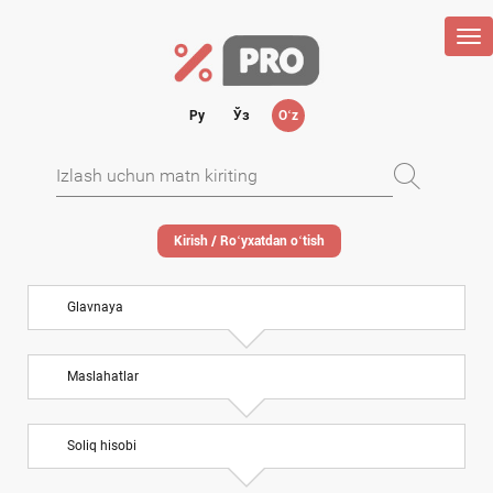
Tog
nav
Ру
Ўз
Oʻz
Kirish / Roʻyхatdan oʻtish
Glavnaya
Maslahatlar
Soliq hisobi