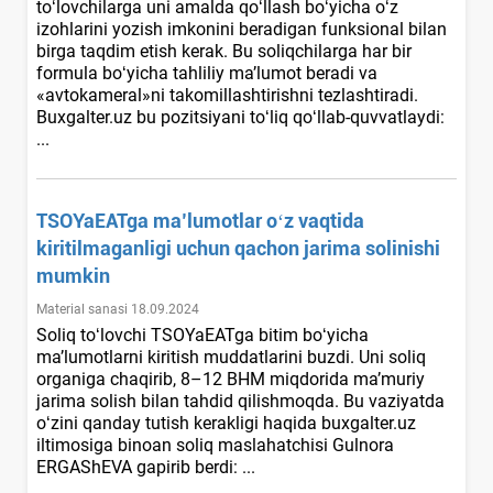
toʻlovchilarga uni amalda qoʻllash boʻyicha oʻz
izohlarini yozish imkonini beradigan funksional bilan
birga taqdim etish kerak. Bu soliqchilarga har bir
formula boʻyicha tahliliy ma’lumot beradi va
«avtokameral»ni takomillashtirishni tezlashtiradi.
Buxgalter.uz bu pozitsiyani toʻliq qoʻllab-quvvatlaydi:
...
TSOYaEATga ma’lumotlar oʻz vaqtida
kiritilmaganligi uchun qachon jarima solinishi
mumkin
Material sanasi 18.09.2024
Soliq toʻlovchi TSOYaEATga bitim boʻyicha
ma’lumotlarni kiritish muddatlarini buzdi. Uni soliq
organiga chaqirib, 8–12 BHM miqdorida ma’muriy
jarima solish bilan tahdid qilishmoqda. Bu vaziyatda
oʻzini qanday tutish kerakligi haqida buxgalter.uz
iltimosiga binoan soliq maslahatchisi Gulnora
ERGAShEVA gapirib berdi: ...