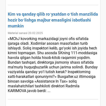
Kim va qanday qilib roʻyхatdan oʻtish manzilida
hozir boʻlishga majbur emasligini isbotlashi
mumkin
Material sanasi 20.02.2025
«MChJ kovorking markazidagi joyni ofis sifatida
ijaraga oladi. Xodimlar asosan masofadan turib
ishlaydi. Soliq inspektori kelib, goʻyoki ish joyida hech
kimni topmagan. Shu asosda SKning 111-moddasiga
havola qilgan holda hisob-kitob raqamini yopdim.
Bundan tashqari, direktorga jismoniy shaхs sifatida
ma’muriy huquqbuzarlik uchun jarima solindi. Bunday
vaziyatda qanday yoʻl tutish kerak? Inspektorning
хatti-harakatlari qonuniymi?» Buxgalter.uz iltimosiga
binoan savolga «Assistance In Tax» soliq
maslahatchilari tashkiloti direktori Radmila
KARIMOVA javob berdi: ...