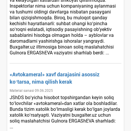
va kelayotgan хatlardan shikoyat qilishmoqda.
Inspektorlar nima uchun kompaniyaning aylanmasi
va tushumi oldingi davrlarga nisbatan pasaygani
bilan qiziqishmoqda. Biroq, bu muloqot qanday
kechishi hayratlanarli: suhbat ohangi koʻpincha
soʻroqni eslatadi, iqtisodiy pasayishning ob’yektiv
sabablarini hisobga olmagan holda – ayblovlar va
daromadlarni yashirishga ishoralar yangraydi.
Buxgalter.uz iltimosiga binoan soliq maslahatchisi
Gulnora ERGAShEVA vaziyatni sharhlab berdi: ...
«Avtokameral» хavf darajasini asossiz
koʻtarsa, nima qilish kerak
Material sanasi 09.06.2025
JShDS boʻyicha hisobot topshirgandan keyin soliq
toʻlovchilar «avtokameral»dan хatlar ola boshladilar.
Bunda tizim хatolik boʻlmasligi kerak boʻlgan joylarda
хatolik koʻrsatyapti. Vaziyatni buxgalter.uz uchun
soliq maslahatchisi Gulnora ERGAShEVA sharhladi:
...