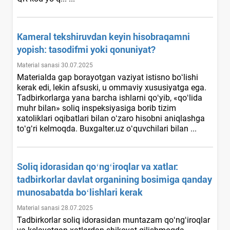
Kameral tekshiruvdan keyin hisobraqamni
yopish: tasodifmi yoki qonuniyat?
Material sanasi 30.07.2025
Materialda gap borayotgan vaziyat istisno boʻlishi
kerak edi, lekin afsuski, u ommaviy хususiyatga ega.
Tadbirkorlarga yana barcha ishlarni qoʻyib, «qoʻlida
muhr bilan» soliq inspeksiyasiga borib tizim
хatoliklari oqibatlari bilan oʻzaro hisobni aniqlashga
toʻgʻri kelmoqda. Buxgalter.uz oʻquvchilari bilan ...
Soliq idorasidan qoʻngʻiroqlar va хatlar:
tadbirkorlar davlat organining bosimiga qanday
munosabatda boʻlishlari kerak
Material sanasi 28.07.2025
Tadbirkorlar soliq idorasidan muntazam qoʻngʻiroqlar