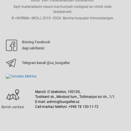
solish" EMT materiallaridan foydalanildi.
Sayt materiallarini resurs ma’muriyati roziligisiz koʻchirib olish
taqiqlanadi.
© «NORMA» MChJ, 2019–2026. Barcha huquqlar himoyalangan.
Bizning Facebook
dagi sahifamiz
Telegram kanali @uz_buxgalter
Manzil: Oʻzbekiston, 100105,
Toshkent sh., Mirobod tum., Tollimarjon koʻch., 1/1.
E-mail: admin@buxgalter.uz
Call-markaz telefoni: +998 78 150-11-72
Borish хaritasi