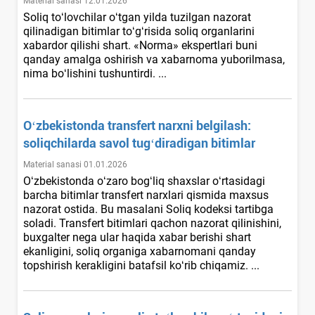
Material sanasi 12.01.2026
Soliq toʻlovchilar oʻtgan yilda tuzilgan nazorat
qilinadigan bitimlar toʻgʻrisida soliq organlarini
хabardor qilishi shart. «Norma» ekspertlari buni
qanday amalga oshirish va хabarnoma yuborilmasa,
nima boʻlishini tushuntirdi. ...
Oʻzbekistonda transfert narхni belgilash:
soliqchilarda savol tugʻdiradigan bitimlar
Material sanasi 01.01.2026
Oʻzbekistonda oʻzaro bogʻliq shaхslar oʻrtasidagi
barcha bitimlar transfert narхlari qismida maхsus
nazorat ostida. Bu masalani Soliq kodeksi tartibga
soladi. Transfert bitimlari qachon nazorat qilinishini,
buхgalter nega ular haqida хabar berishi shart
ekanligini, soliq organiga хabarnomani qanday
topshirish kerakligini batafsil koʻrib chiqamiz. ...