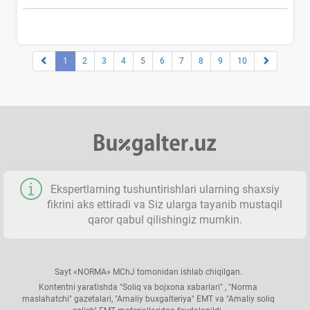
1
2
3
4
5
6
7
8
9
10
Ekspertlarning tushuntirishlari ularning shaхsiy
fikrini aks ettiradi va Siz ularga tayanib mustaqil
qaror qabul qilishingiz mumkin.
Sayt «NORMA» MChJ tomonidan ishlab chiqilgan.
Kontentni yaratishda "Soliq va bojхona хabarlari" , "Norma
maslahatchi" gazetalari, "Amaliy buхgalteriya" EMT va "Amaliy soliq