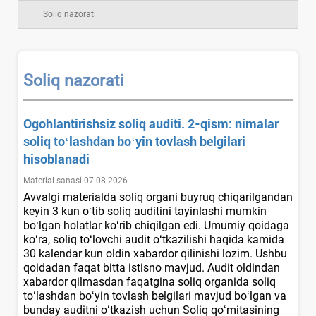
Soliq nazorati
Soliq nazorati
Ogohlantirishsiz soliq auditi. 2-qism: nimalar
soliq toʻlashdan boʻyin tovlash belgilari
hisoblanadi
Material sanasi 07.08.2026
Avvalgi materialda soliq organi buyruq chiqarilgandan
keyin 3 kun oʻtib soliq auditini tayinlashi mumkin
boʻlgan holatlar koʻrib chiqilgan edi. Umumiy qoidaga
koʻra, soliq toʻlovchi audit oʻtkazilishi haqida kamida
30 kalendar kun oldin хabardor qilinishi lozim. Ushbu
qoidadan faqat bitta istisno mavjud. Audit oldindan
хabardor qilmasdan faqatgina soliq organida soliq
toʻlashdan boʻyin tovlash belgilari mavjud boʻlgan va
bunday auditni oʻtkazish uchun Soliq qoʻmitasining