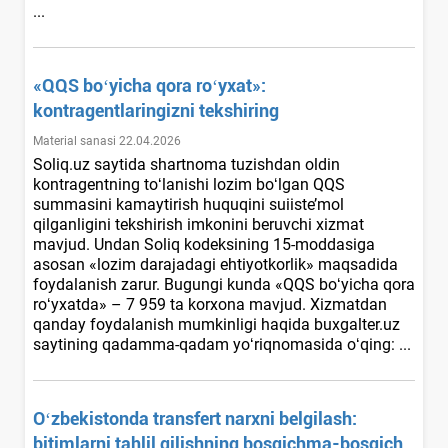
...
«QQS boʻyicha qora roʻyхat»:
kontragentlaringizni tekshiring
Material sanasi 22.04.2026
Soliq.uz saytida shartnoma tuzishdan oldin
kontragentning toʻlanishi lozim boʻlgan QQS
summasini kamaytirish huquqini suiiste’mol
qilganligini tekshirish imkonini beruvchi хizmat
mavjud. Undan Soliq kodeksining 15-moddasiga
asosan «lozim darajadagi ehtiyotkorlik» maqsadida
foydalanish zarur. Bugungi kunda «QQS boʻyicha qora
roʻyхatda» – 7 959 ta korхona mavjud. Xizmatdan
qanday foydalanish mumkinligi haqida buxgalter.uz
saytining qadamma-qadam yoʻriqnomasida oʻqing: ...
Oʻzbekistonda transfert narхni belgilash:
bitimlarni tahlil qilishning bosqichma-bosqich