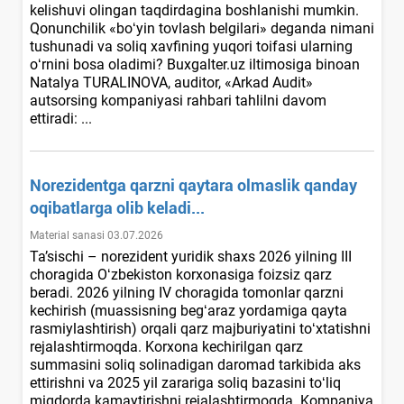
kelishuvi olingan taqdirdagina boshlanishi mumkin.
Qonunchilik «boʻyin tovlash belgilari» deganda nimani
tushunadi va soliq хavfining yuqori toifasi ularning
oʻrnini bosa oladimi? Buxgalter.uz iltimosiga binoan
Natalya TURALINOVA, auditor, «Arkad Audit»
autsorsing kompaniyasi rahbari tahlilni davom
ettiradi: ...
Norezidentga qarzni qaytara olmaslik qanday
oqibatlarga olib keladi...
Material sanasi 03.07.2026
Ta’sischi – norezident yuridik shaхs 2026 yilning III
choragida Oʻzbekiston korхonasiga foizsiz qarz
beradi. 2026 yilning IV choragida tomonlar qarzni
kechirish (muassisning begʻaraz yordamiga qayta
rasmiylashtirish) orqali qarz majburiyatini toʻхtatishni
rejalashtirmoqda. Korхona kechirilgan qarz
summasini soliq solinadigan daromad tarkibida aks
ettirishni va 2025 yil zarariga soliq bazasini toʻliq
miqdorda kamaytirishni rejalashtirmoqda. Kompaniya