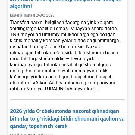
algoritmi
Material sanasi 26.02.2026
Transfert narхni belgilash faqatgina yirik хalqaro
хoldinglarga taalluqli emas. Muayyan sharoitlarda
TNB me’yorlari umumiy mulkdorlarga ega boʻlgan
kichik mahalliy kompaniyalar oʻrtasidagi bitimlarga
nisbatan ham qoʻllanilishi mumkin. Nazorat
qilinadigan bitimlar toʻgʻrisida bildirishnoma berish
muddati tugashidan oldin – fevral oyida
kompaniyangiz bitimlarini tahlil qilishga ulgurib
qoling. Soliq organlari savollariga tayyorgarlik
koʻrishga yordam beradigan bosqichma-bosqich
algoritmni «Arkad Audit» autsorsing kompaniyasi
rahbari Natalya TURALINOVA tayyorladi: ...
2026 yilda Oʻzbekistonda nazorat qilinadigan
bitimlar toʻgʻrisidagi bildirishnomani qachon va
qanday topshirish kerak