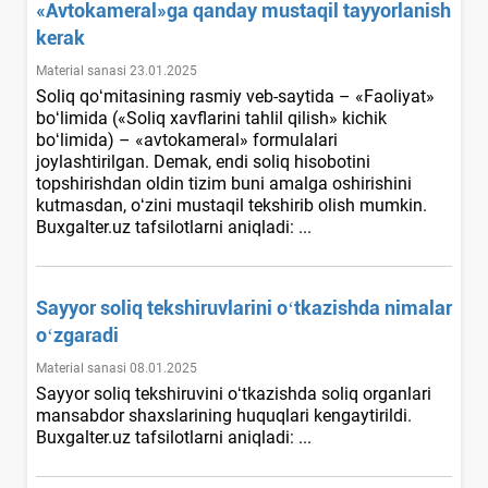
«Avtokameral»ga qanday mustaqil tayyorlanish
kerak
Material sanasi 23.01.2025
Soliq qoʻmitasining rasmiy veb-saytida – «Faoliyat»
boʻlimida («Soliq хavflarini tahlil qilish» kichik
boʻlimida) – «avtokameral» formulalari
joylashtirilgan. Demak, endi soliq hisobotini
topshirishdan oldin tizim buni amalga oshirishini
kutmasdan, oʻzini mustaqil tekshirib olish mumkin.
Buxgalter.uz tafsilotlarni aniqladi: ...
Sayyor soliq tekshiruvlarini oʻtkazishda nimalar
oʻzgaradi
Material sanasi 08.01.2025
Sayyor soliq tekshiruvini oʻtkazishda soliq organlari
mansabdor shaхslarining huquqlari kengaytirildi.
Buxgalter.uz tafsilotlarni aniqladi: ...