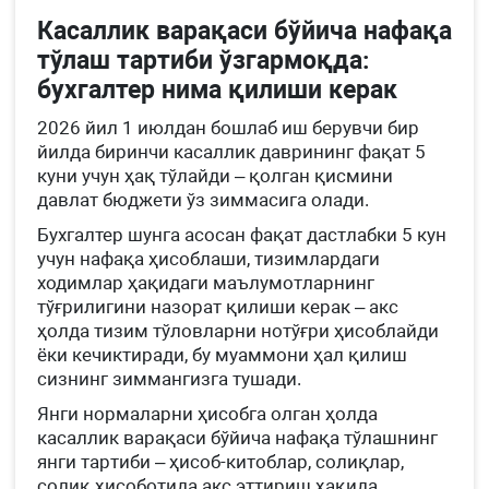
Касаллик варақаси бўйича нафақа
тўлаш тартиби ўзгармоқда:
бухгалтер нима қилиши керак
2026 йил 1 июлдан бошлаб иш берувчи бир
йилда биринчи касаллик даврининг фақат 5
куни учун ҳақ тўлайди – қолган қисмини
давлат бюджети ўз зиммасига олади.
Бухгалтер шунга асосан фақат дастлабки 5 кун
учун нафақа ҳисоблаши, тизимлардаги
ходимлар ҳақидаги маълумотларнинг
тўғрилигини назорат қилиши керак – акс
ҳолда тизим тўловларни нотўғри ҳисоблайди
ёки кечиктиради, бу муаммони ҳал қилиш
сизнинг зиммангизга тушади.
Янги нормаларни ҳисобга олган ҳолда
касаллик варақаси бўйича нафақа тўлашнинг
янги тартиби – ҳисоб-китоблар, солиқлар,
солиқ ҳисоботида акс эттириш ҳақида