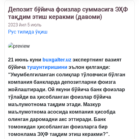
Депозит бўйича фоизлар суммасига ЭҲФ
тақдим этиш керакми (давоми)
2023 йил 5 июль
Рус тилида ўқиш
21 июнь куни
buxgalter.uz
экспертнинг вазият
бўйича
тушунтиришини
эълон қилганди:
“Умумбелгиланган солиқлар тўловчиси бўлган
компания банкларда депозитларни фоизга
жойлаштиради. Ой якуни бўйича банк фоизлар
тўлайди ва ҳисобланган фоизлар бўйича
маълумотнома тақдим этади. Мазкур
маълумотнома асосида компания ҳисобда
олинган даромадни акс эттиради. Банк
томонидан ҳисобланган фоизларга бир
томонлама ЭҲФ тақдим этиш керакми?”.