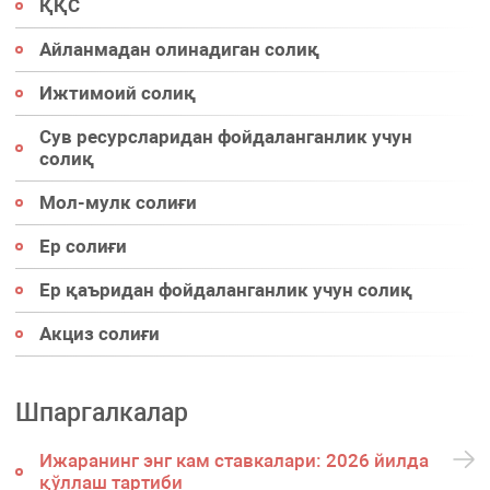
ҚҚС
Айланмадан олинадиган солиқ
Ижтимоий солиқ
Сув ресурсларидан фойдаланганлик учун
солиқ
Мол-мулк солиғи
Ер солиғи
Ер қаъридан фойдаланганлик учун солиқ
Акциз солиғи
Шпаргалкалар
Ижаранинг энг кам ставкалари: 2026 йилда
қўллаш тартиби