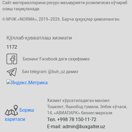
Сайт материалларини ресурс маъмурияти розилигисиз кўчириб
олиш тақиқланади.
© МЧЖ «NORMA», 2019–2026. Барча ҳуқуқлар ҳимояланган.
Қўллаб-қувватлаш хизмати
1172
Бизнинг Facebook даги саҳифамиз
Биз telegram: @buh_uz дамиз
Хизмат кўрсатиладиган манзил:
Тошкент, Яшнобод тумани, Элбeк кўчаси,
Бориш
14, «ABИАПAPК» бизнеc-маркази
харитаси
Тел. +998 78 150-11-72
E-mail: admin@buxgalter.uz