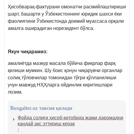
Ҳисобварақ-фактурани омонатчи расмийлаштириши
шарт, башарти у Ўзбекистоннинг юридик шахси ёки
фаолиятини Ўзбекистонда доимий муассаса орқали
амалга оширадиган норезидент бўлса.
Якун чиқарамиз:
амалиётда мазкур масала бўйича фикрлар фарқ
қилиши мумкин. Шу боис қонун чиқарувчи органлар
солиқ тўловчилар томонидан тўғри қўлланилиши
учун мавжуд НҲҲларга ойдинлик киритишлари
лозим.
Buxgalter.uz тавсия қилади
Фойда солиғи ҳисоб-китобида жами даромадни
қандай акс эттириш керак
;