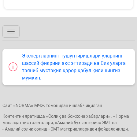
Экспертларнинг тушунтиришлари уларнинг
шахсий фикрини акс эттиради ва Сиз уларга
таяниб мустақил қарор қабул қилишингиз
мумкин.
Сайт «NORMA» МЧЖ томонидан ишлаб чиқилган.
Контентни яратишда «Солиқ ва божхона хабарлари» , «Норма
маслаҳатчи» газеталари, «Амалий бухгалтерия» ЭМТ ва
«Амалий солиқ солиш» ЭМТ материалларидан фойдаланилди.