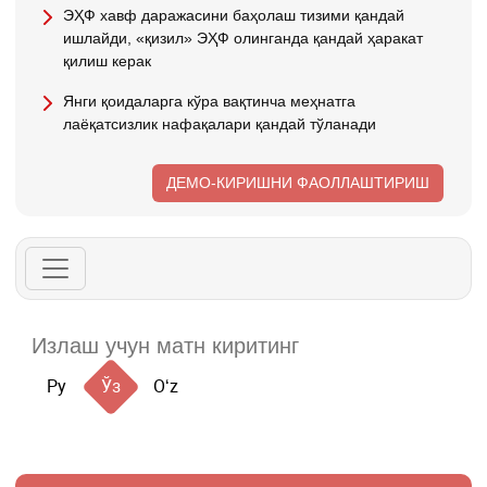
ЭҲФ хавф даражасини баҳолаш тизими қандай
ишлайди, «қизил» ЭҲФ олинганда қандай ҳаракат
қилиш керак
Янги қоидаларга кўра вақтинча меҳнатга
лаёқатсизлик нафақалари қандай тўланади
ДЕМО-КИРИШНИ ФАОЛЛАШТИРИШ
Ру
Ўз
Oʻz