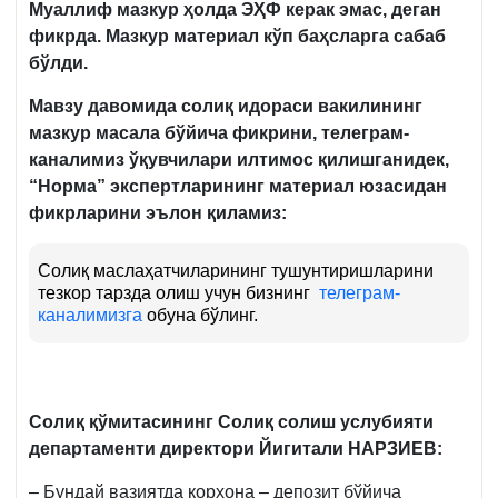
Муаллиф мазкур ҳолда ЭҲФ керак эмас, деган
фикрда. Мазкур материал кўп баҳсларга сабаб
бўлди.
Мавзу давомида солиқ идораси вакилининг
мазкур масала бўйича фикрини, телеграм-
каналимиз ўқувчилари илтимос қилишганидек,
“Норма” экспертларининг материал юзасидан
фикрларини эълон қиламиз:
Солиқ маслаҳатчиларининг тушунтиришларини
тезкор тарзда олиш учун бизнинг
телеграм-
каналимизга
обуна бўлинг.
Солиқ қўмитасининг Солиқ солиш услубияти
департаменти директори
Йигитали НАРЗИЕВ
:
– Бундай вазиятда корхона – депозит бўйича