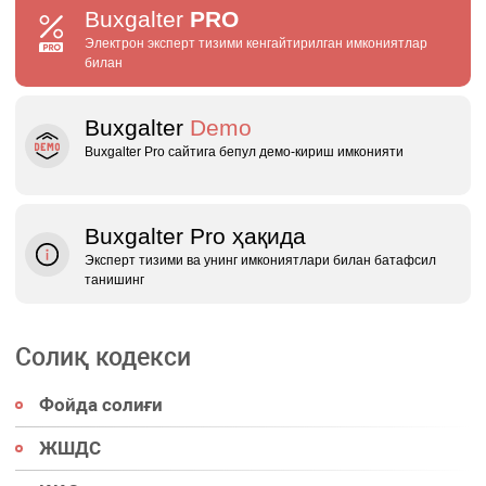
Buxgalter
PRO
Электрон эксперт тизими кенгайтирилган имкониятлар
билан
Buxgalter
Demo
Buxgalter Pro сайтига бепул демо‑кириш имконияти
Buxgalter Pro ҳақида
Эксперт тизими ва унинг имкониятлари билан батафсил
танишинг
Солиқ кодекси
Фойда солиғи
ЖШДС