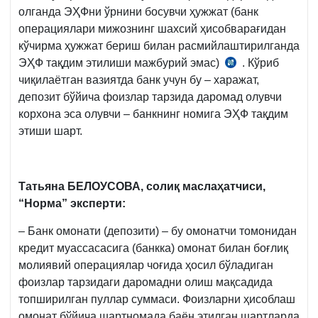
олганда ЭҲФни ўрнини босувчи ҳужжат (банк
операциялари мижознинг шахсий ҳисобварағидан
кўчирма ҳужжат бериш билан расмийлаштирилганда
ЭҲФ тақдим этилиши мажбурий эмас)
. Кўриб
14.08.2020
чиқилаётган вазиятда банк учун бу – харажат,
йилдаги
депозит бўйича фоизлар тарзида даромад олувчи
489-
корхона эса олувчи – банкнинг номига ЭҲФ тақдим
сон
этиши шарт.
ВМҚга
2-
илова
3-
Татьяна БЕЛОУСОВА,
с
олиқ маслаҳатчиси,
б.
“Норма” эксперти:
– Банк омонати (депозити) – бу омонатчи томонидан
кредит муассасасига (банкка) омонат билан боғлиқ
молиявий операциялар чоғида ҳосил бўладиган
фоизлар тарзидаги даромадни олиш мақсадида
топширилган пуллар суммаси. Фоизларни ҳисоблаш
омонат бўйича шартномада баён этилган шартларда