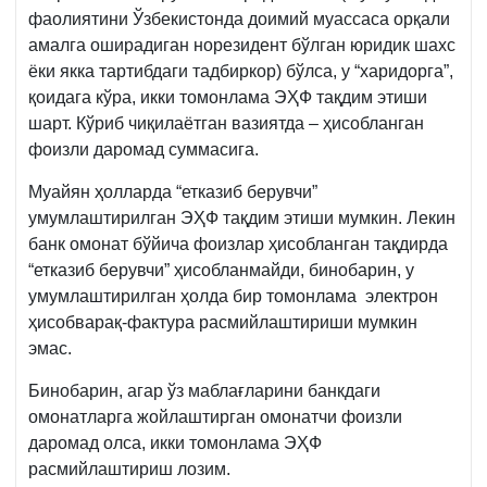
фаолиятини Ўзбекистонда доимий муассаса орқали
амалга оширадиган норезидент бўлган юридик шахс
ёки якка тартибдаги тадбиркор) бўлса, у “харидорга”,
қоидага кўра, икки томонлама ЭҲФ тақдим этиши
шарт. Кўриб чиқилаётган вазиятда – ҳисобланган
фоизли даромад суммасига.
Муайян ҳолларда “етказиб берувчи”
умумлаштирилган ЭҲФ тақдим этиши мумкин. Лекин
банк омонат бўйича фоизлар ҳисобланган тақдирда
“етказиб берувчи” ҳисобланмайди, бинобарин, у
умумлаштирилган ҳолда бир томонлама электрон
ҳисобварақ-фактура расмийлаштириши мумкин
эмас.
Бинобарин, агар ўз маблағларини банкдаги
омонатларга жойлаштирган омонатчи фоизли
даромад олса, икки томонлама ЭҲФ
расмийлаштириш лозим.