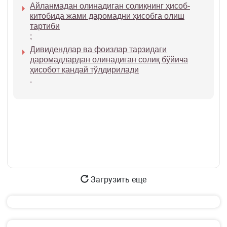
Айланмадан олинадиган солиқнинг ҳисоб-
китобида жами даромадни ҳисобга олиш
тартиби
;
Дивидендлар ва фоизлар тарзидаги
даромадлардан олинадиган солиқ бўйича
ҳисобот қандай тўлдирилади
.
Загрузить еще