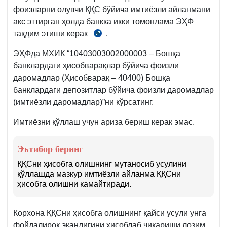
фоизларни олувчи ҚҚС бўйича имтиёзли айланмани
акс эттирган ҳолда банкка икки томонлама ЭҲФ
тақдим этиши керак
.
СК
244-
ЭҲФда МХИК “10403003002000003 – Бошқа
м.
банклардаги ҳисобварақлар бўйича фоизли
1-
даромадлар (Ҳисобварақ – 40400) Бошқа
қ.
банклардаги депозитлар бўйича фоизли даромадлар
1-
(имтиёзли даромадлар)”ни кўрсатинг.
б.
Имтиёзни қўллаш учун ариза бериш керак эмас.
Эътибор беринг
ҚҚСни ҳисобга олишнинг мутаносиб усулини
қўллашда мазкур имтиёзли айланма ҚҚСни
ҳисобга олишни камайтиради.
Корхона ҚҚСни ҳисобга олишнинг қайси усули унга
фойдалироқ эканлигини ҳисоблаб чиқариши лозим.