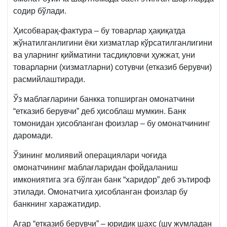
содир бўлади.
Ҳисобварақ-фактура – бу товарлар ҳақиқатда
жўнатилганлигини ёки хизматлар кўрсатилганлигини
ва уларнинг қийматини тасдиқловчи ҳужжат, уни
товарларни (хизматларни) сотувчи (етказиб берувчи)
расмийлаштиради.
Ўз маблағларини банкка топширган омонатчини
“етказиб берувчи” деб ҳисоблаш мумкин. Банк
томонидан ҳисобланган фоизлар – бу омонатчининг
даромади.
Ўзининг молиявий операциялари чоғида
омонатчининг маблағларидан фойдаланиш
имкониятига эга бўлган банк “харидор” деб эътироф
этилади. Омонатчига ҳисобланган фоизлар бу
банкнинг харажатидир.
Агар “етказиб берувчи” – юридик шахс (шу жумладан