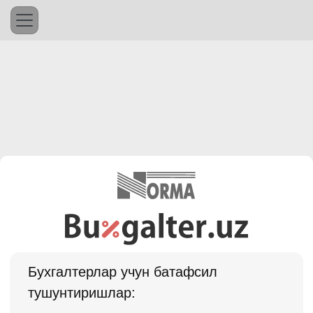
Бухгалтерлар учун батафсил
тушунтиришлар: