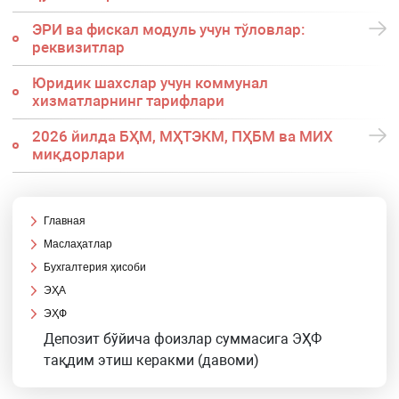
ЭРИ ва фискал модуль учун тўловлар:
реквизитлар
Юридик шахслар учун коммунал
хизматларнинг тарифлари
2026 йилда БҲМ, МҲТЭКМ, ПҲБМ ва МИХ
миқдорлари
Главная
Маслаҳатлар
Бухгалтерия ҳисоби
ЭҲА
ЭҲФ
Депозит бўйича фоизлар суммасига ЭҲФ
тақдим этиш керакми (давоми)