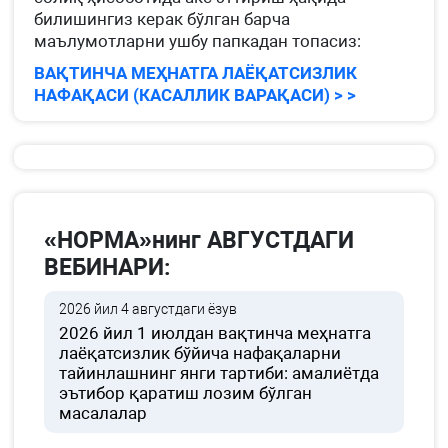
билишингиз керак бўлган барча
маълумотларни ушбу папкадан топасиз:
ВАҚТИНЧА МЕҲНАТГА ЛАЁҚАТСИЗЛИК
НАФАҚАСИ (КАСАЛЛИК ВАРАҚАСИ) > >
«НОРМА»нинг АВГУСТДАГИ
ВЕБИНАРИ:
2026 йил 4 августдаги ёзув
2026 йил 1 июлдан вақтинча меҳнатга
лаёқатсизлик бўйича нафақаларни
тайинлашнинг янги тартиби: амалиётда
эътибор қаратиш лозим бўлган
масалалар