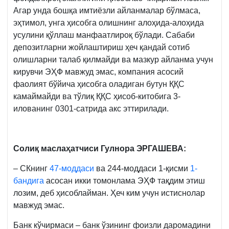
Агар унда бошқа имтиёзли айланмалар бўлмаса,
эҳтимол, унга ҳисобга олишнинг алоҳида-алоҳида
усулини қўллаш манфаатлироқ бўлади. Сабаби
депозитларни жойлаштириш ҳеч қандай сотиб
олишларни талаб қилмайди ва мазкур айланма учун
кирувчи ЭҲФ мавжуд эмас, компания асосий
фаолият бўйича ҳисобга оладиган бутун ҚҚС
камаймайди ва тўлиқ ҚҚС ҳисоб-китобига 3-
илованинг 0301-сатрида акс эттирилади.
Солиқ маслаҳатчиси
Гулнора ЭРГАШЕВА:
– СКнинг
47-моддаси
ва 244-моддаси 1-қисми
1-
бандига
асосан икки томонлама ЭҲФ тақдим этиш
лозим, деб ҳисоблайман. Ҳеч ким учун истиснолар
мавжуд эмас.
Банк кўчирмаси – банк ўзининг фоизли даромадини