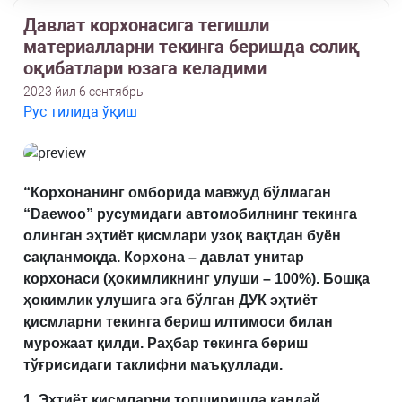
Давлат корхонасига тегишли
материалларни текинга беришда солиқ
оқибатлари юзага келадими
2023 йил 6 сентябрь
Рус тилида ўқиш
“Корхонанинг омборида мавжуд бўлмаган
“
Daewoo” русумидаги автомобилнинг текинга
олинган эҳтиёт қисмлари узоқ вақтдан буён
сақланмоқда. Корхона – давлат унитар
корхонаси (ҳокимликнинг улуши – 100%). Бошқа
ҳокимлик улушига эга бўлган ДУК эҳтиёт
қисмларни текинга бериш илтимоси билан
мурожаат қилди. Раҳбар текинга бериш
тўғрисидаги таклифни маъқуллади.
1. Эҳтиёт қисмларни топширишда қандай