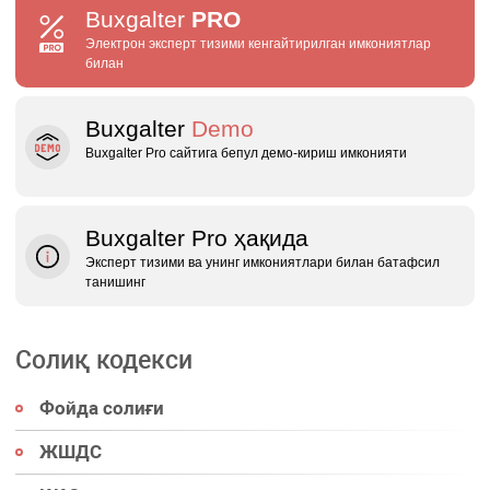
Buxgalter
PRO
Электрон эксперт тизими кенгайтирилган имкониятлар
билан
Buxgalter
Demo
Buxgalter Pro сайтига бепул демо‑кириш имконияти
Buxgalter Pro ҳақида
Эксперт тизими ва унинг имкониятлари билан батафсил
танишинг
Солиқ кодекси
Фойда солиғи
ЖШДС