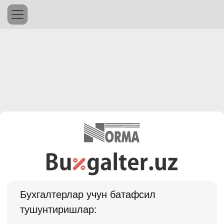
Бухгалтерлар учун батафсил
тушунтиришлар: