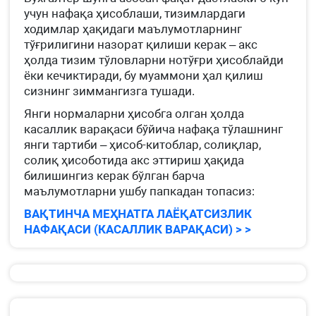
учун нафақа ҳисоблаши, тизимлардаги
ходимлар ҳақидаги маълумотларнинг
тўғрилигини назорат қилиши керак – акс
ҳолда тизим тўловларни нотўғри ҳисоблайди
ёки кечиктиради, бу муаммони ҳал қилиш
сизнинг зиммангизга тушади.
Янги нормаларни ҳисобга олган ҳолда
касаллик варақаси бўйича нафақа тўлашнинг
янги тартиби – ҳисоб-китоблар, солиқлар,
солиқ ҳисоботида акс эттириш ҳақида
билишингиз керак бўлган барча
маълумотларни ушбу папкадан топасиз:
ВАҚТИНЧА МЕҲНАТГА ЛАЁҚАТСИЗЛИК
НАФАҚАСИ (КАСАЛЛИК ВАРАҚАСИ) > >