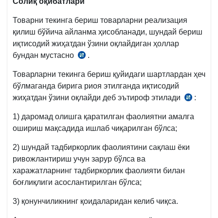
Солиқ оқибатлари
йилдаги
Товарни текинга бериш товарларни реализация
489-
қилиш бўйича айланма ҳисобланади, шундай бериш
сон
иқтисодий жиҳатдан ўзини оқлайдиган ҳоллар
ВМҚга
бундан мустасно
.
СК
2-
239-
илова
Товарларни текинга бериш қуйидаги шартлардан ҳеч
м.
бўлмаганда бирига риоя этилганда иқтисодий
1-
жиҳатдан ўзини оқлайди деб эътироф этилади
:
СК
қ.
239-
2-
1) даромад олишга қаратилган фаолиятни амалга
м.
б.
ошириш мақсадида ишлаб чиқарилган бўлса;
3-
қ.
2) шундай тадбиркорлик фаолиятини сақлаш ёки
ривожлантириш учун зарур бўлса ва
харажатларнинг тадбиркорлик фаолияти билан
боғлиқлиги асослантирилган бўлса;
3) қонунчиликнинг қоидаларидан келиб чиқса.