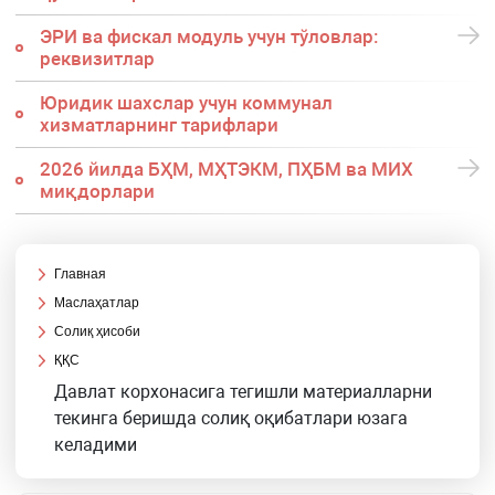
ЭРИ ва фискал модуль учун тўловлар:
реквизитлар
Юридик шахслар учун коммунал
хизматларнинг тарифлари
2026 йилда БҲМ, МҲТЭКМ, ПҲБМ ва МИХ
миқдорлари
Главная
Маслаҳатлар
Солиқ ҳисоби
ҚҚС
Давлат корхонасига тегишли материалларни
текинга беришда солиқ оқибатлари юзага
келадими