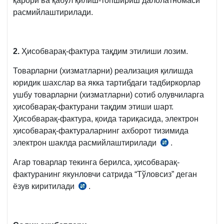
қарори ва қабул қилиш-топшириш далолатномаси
16.10.2006
расмийлаштирилади.
йилдаги
215-
сон
2.
Ҳисобварақ-фактура тақдим этилиши лозим.
ВМҚга
1-
Товарларни (хизматларни) реализация қилишда
илова
юридик шахслар ва якка тартибдаги тадбиркорлар
ушбу товарларни (хизматларни) сотиб олувчиларга
ҳисобварақ-фактурани тақдим этиши шарт.
Ҳисобварақ-фактура, қоида тариқасида, электрон
ҳисобварақ-фактураларнинг ахборот тизимида
электрон шаклда расмийлаштирилади
.
СК
47-
Агар товарлар текинга берилса, ҳисобварақ-
м.
фактуранинг якунловчи сатрида “Тўловсиз” деган
ёзув киритилади
.
Низомнинг
52-
б.,
14.08.2020