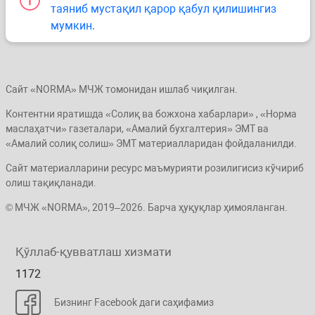
таяниб мустақил қарор қабул қилишингиз
мумкин.
Сайт «NORMA» МЧЖ томонидан ишлаб чиқилган.
Контентни яратишда «Солиқ ва божхона хабарлари» , «Норма
маслаҳатчи» газеталари, «Амалий бухгалтерия» ЭМТ ва
«Амалий солиқ солиш» ЭМТ материалларидан фойдаланилди.
Сайт материалларини ресурс маъмурияти розилигисиз кўчириб
олиш тақиқланади.
© МЧЖ «NORMA», 2019–2026. Барча ҳуқуқлар ҳимояланган.
Қўллаб-қувватлаш хизмати
1172
Бизнинг Facebook даги саҳифамиз