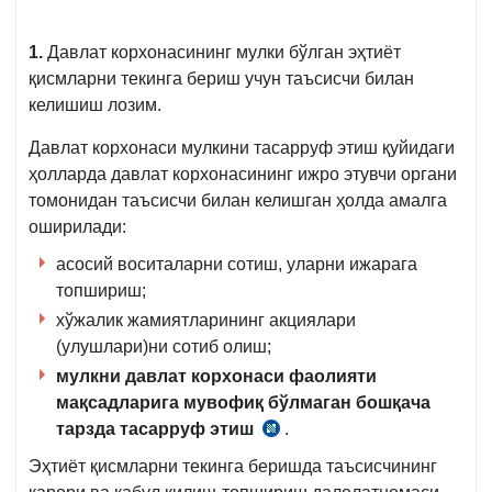
1.
Давлат корхонасининг мулки бўлган эҳтиёт
қисмларни текинга бериш учун таъсисчи билан
келишиш лозим.
Давлат корхонаси мулкини тасарруф этиш қуйидаги
ҳолларда давлат корхонасининг ижро этувчи органи
томонидан таъсисчи билан келишган ҳолда амалга
оширилади:
асосий воситаларни сотиш, уларни ижарага
топшириш;
хўжалик жамиятларининг акциялари
(улушлари)ни сотиб олиш;
мулкни давлат корхонаси фаолияти
мақсадларига мувофиқ бўлмаган бошқача
тарзда тасарруф этиш
.
Низомнинг
17-
Эҳтиёт қисмларни текинга беришда таъсисчининг
б.,