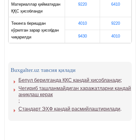
Материаллар қийматидан
9220
6410
ҚҚС ҳисобланди
Текинга беришдан
4010
9220
кўрилган зарар ҳисобдан
9430
4010
чиқарилди
Buxgalter.uz тавсия қилади
Бепул берилганда ҚҚС қандай ҳисобланади
;
Чегириб ташланмайдиган харажатларни қандай
аниқлаш керак
;
Стандарт ЭҲФ қандай расмийлаштирилади
.