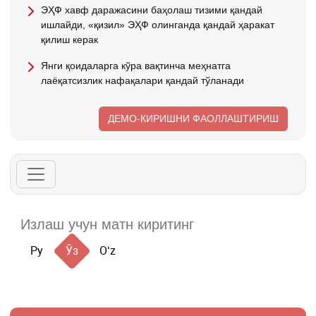
ЭҲФ хавф даражасини баҳолаш тизими қандай
ишлайди, «қизил» ЭҲФ олинганда қандай ҳаракат
қилиш керак
Янги қоидаларга кўра вақтинча меҳнатга
лаёқатсизлик нафақалари қандай тўланади
ДЕМО-КИРИШНИ ФАОЛЛАШТИРИШ
Ру
Ўз
Oʻz