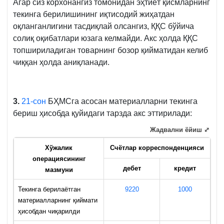
Агар сиз корхонангиз томонидан эҳтиёт қисмларнинг
текинга берилишининг иқтисодий жиҳатдан
оқланганлигини тасдиқлай олсангиз, ҚҚС бўйича
солиқ оқибатлари юзага келмайди. Акс ҳолда ҚҚС
топшириладиган товарнинг бозор қийматидан келиб
чиққан ҳолда аниқланади.
3.
21-сон
БҲМСга асосан материалларни текинга
бериш ҳисобда қуйидаги тарзда акс эттирилади:
Жадвални ёйиш ⤢
Хўжалик
Счётлар к
орреспонденцияс
и
операциясининг
дебет
кредит
мазмуни
Текинга берилаётган
9220
1000
материалларнинг қиймати
ҳисобдан чиқарилди