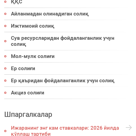
ҚҚС
Айланмадан олинадиган солиқ
Ижтимоий солиқ
Сув ресурсларидан фойдаланганлик учун
солиқ
Мол-мулк солиғи
Ер солиғи
Ер қаъридан фойдаланганлик учун солиқ
Акциз солиғи
Шпаргалкалар
Ижаранинг энг кам ставкалари: 2026 йилда
қўллаш тартиби