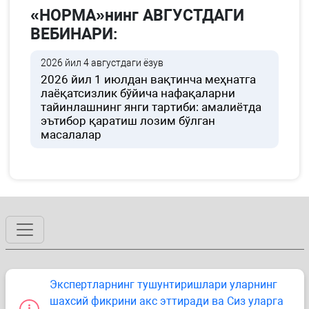
«НОРМА»нинг АВГУСТДАГИ
ВЕБИНАРИ:
2026 йил 4 августдаги ёзув
2026 йил 1 июлдан вақтинча меҳнатга
лаёқатсизлик бўйича нафақаларни
тайинлашнинг янги тартиби: амалиётда
эътибор қаратиш лозим бўлган
масалалар
Экспертларнинг тушунтиришлари уларнинг
шахсий фикрини акс эттиради ва Сиз уларга