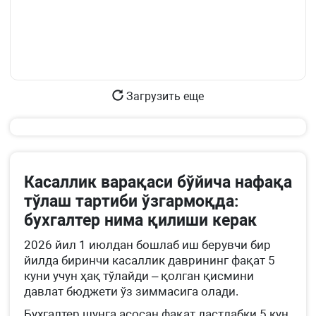
Загрузить еще
Касаллик варақаси бўйича нафақа
тўлаш тартиби ўзгармоқда:
бухгалтер нима қилиши керак
2026 йил 1 июлдан бошлаб иш берувчи бир
йилда биринчи касаллик даврининг фақат 5
куни учун ҳақ тўлайди – қолган қисмини
давлат бюджети ўз зиммасига олади.
Бухгалтер шунга асосан фақат дастлабки 5 кун