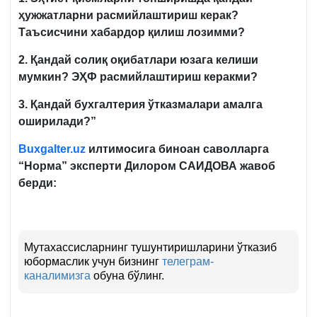
ҳужжатларни расмийлаштириш керак?
Таъсисчини хабардор қилиш лозимми?
2. Қандай солиқ оқибатлари юзага келиши
мумкин? ЭҲФ расмийлаштириш керакми?
3. Қандай бухгалтерия ўтказмалари амалга
оширилади?”
Buxgalter.uz
илтимосига биноан саволларга
“Норма” эксперти
Дилором САИДОВА
жавоб
берди
:
Мутахассисларнинг тушунтиришларини ўтказиб
юбормаслик учун бизнинг
телеграм-
каналимизга
обуна бўлинг.