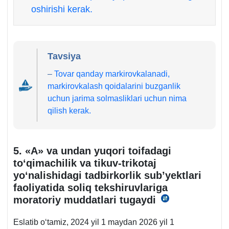
oshirishi kerak.
Tavsiya
–
Tovar qanday markirovkalanadi,
markirovkalash qoidalarini buzganlik
uchun jarima solmasliklari uchun nima
qilish kerak.
5. «A» va undan yuqori toifadagi
toʻqimachilik va tikuv-trikotaj
yoʻnalishidagi tadbirkorlik sub’yektlari
faoliyatida soliq tekshiruvlariga
moratoriy muddatlari tugaydi
01.05.2024
y.
Eslatib oʻtamiz, 2024 yil 1 maydan 2026 yil 1
PF-