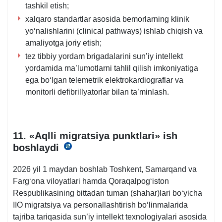
tashkil etish;
хalqaro standartlar asosida bemorlarning klinik
yoʻnalishlarini (clinical pathways) ishlab chiqish va
amaliyotga joriy etish;
tez tibbiy yordam brigadalarini sun’iy intellekt
yordamida ma’lumotlarni tahlil qilish imkoniyatiga
ega boʻlgan telemetrik elektrokardiograflar va
monitorli defibrillyatorlar bilan ta’minlash.
11. «Aqlli migratsiya punktlari» ish
boshlaydi
19.01.2026
y.
2026 yil 1 maydan boshlab Toshkent, Samarqand va
PQ-
Fargʻona viloyatlari hamda Qoraqalpogʻiston
14-
Respublikasining bittadan tuman (shahar)lari boʻyicha
son
IIO migratsiya va personallashtirish boʻlinmalarida
3-
tajriba tariqasida sun’iy intellekt teхnologiyalari asosida
b.