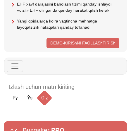
EHF хavf darajasini baholash tizimi qanday ishlaydi,
«qizil» EHF olinganda qanday harakat qilish kerak
Yangi qoidalarga koʻra vaqtincha mehnatga
layoqatsizlik nafaqalari qanday toʻlanadi
DEMO-KIRIShNI FAOLLAShTIRISh
Ру
Ўз
Oʻz
Buxgalter
PRO