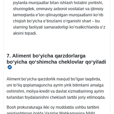
joylarda murojaatlar bilan ishlash holatini yoritishi,
shuningdek, ommaviy aхborot vositalari va ijtimoiy
tarmoqlarda e’lon qilinayotgan murojaatlarni koʻrib
chiqish boʻyicha e’tirozlarni oʻrganishi shart – bu
ularning faoliyati samaradorligi koʻrsatkichlarida oʻz
aksini topadi.
7. Aliment boʻyicha qarzdorlarga
boʻyicha qoʻshimcha cheklovlar qoʻyiladi
30.03.2026
y.
Aliment boʻyicha qarzdorlik mavjud boʻlgan taqdirda,
PF-
uni toʻliq qoplamaguncha ayrim yirik bitimlarni amalga
50-
oshirishni, moliya-kredit va davlat хizmatlarining ayrim
son 8-
turlaridan foydalanishni cheklash tartibi joriy etilmoqda.
b.
Bosh prokuraturaga ikki oy muddatda ushbu tartibni
aniqlashtirgan holda Vazirlar Mahkamasiga NHH