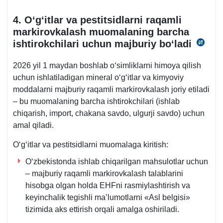
4. Oʻgʻitlar va pestitsidlarni raqamli
markirovkalash muomalaning barcha
ishtirokchilari uchun majburiy boʻladi
08.
y.
2026 yil 1 maydan boshlab oʻsimliklarni himoya qilish
203-
uchun ishlatiladigan mineral oʻgʻitlar va kimyoviy
son
moddalarni majburiy raqamli markirovkalash joriy etiladi
VMQ
– bu muomalaning barcha ishtirokchilari (ishlab
ilova.
chiqarish, import, chakana savdo, ulgurji savdo) uchun
amal qiladi.
Oʻgʻitlar va pestitsidlarni muomalaga kiritish:
Oʻzbekistonda ishlab chiqarilgan mahsulotlar uchun
– majburiy raqamli markirovkalash talablarini
hisobga olgan holda EHFni rasmiylashtirish va
keyinchalik tegishli ma’lumotlarni «Asl belgisi»
tizimida aks ettirish orqali amalga oshiriladi.