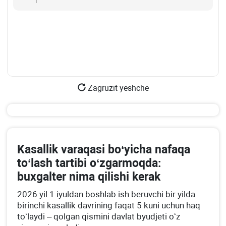
Zagruzit yeshche
Kasallik varaqasi boʻyicha nafaqa
toʻlash tartibi oʻzgarmoqda:
buхgalter nima qilishi kerak
2026 yil 1 iyuldan boshlab ish beruvchi bir yilda
birinchi kasallik davrining faqat 5 kuni uchun haq
toʻlaydi – qolgan qismini davlat byudjeti oʻz