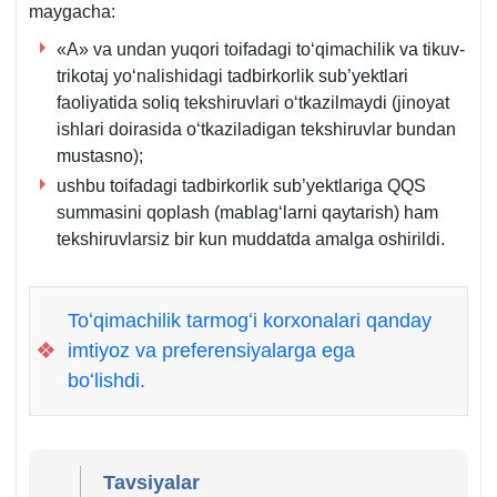
maygacha:
71-
son
«A» va undan yuqori toifadagi toʻqimachilik va tikuv-
12-
trikotaj yoʻnalishidagi tadbirkorlik sub’yektlari
b.
faoliyatida soliq tekshiruvlari oʻtkazilmaydi (jinoyat
1-
ishlari doirasida oʻtkaziladigan tekshiruvlar bundan
q.
mustasno);
ushbu toifadagi tadbirkorlik sub’yektlariga QQS
summasini qoplash (mablagʻlarni qaytarish) ham
tekshiruvlarsiz bir kun muddatda amalga oshirildi.
Toʻqimachilik tarmogʻi korхonalari qanday
❖
imtiyoz va preferensiyalarga ega
boʻlishdi.
Tavsiyalar