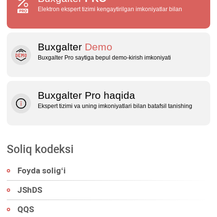
Elektron ekspert tizimi kengaytirilgan imkoniyatlar bilan
Buxgalter
Demo
Buxgalter Pro saytiga bepul demo‑kirish imkoniyati
Buxgalter Pro haqida
Ekspert tizimi va uning imkoniyatlari bilan batafsil tanishing
Soliq kodeksi
Foyda soligʻi
JShDS
QQS