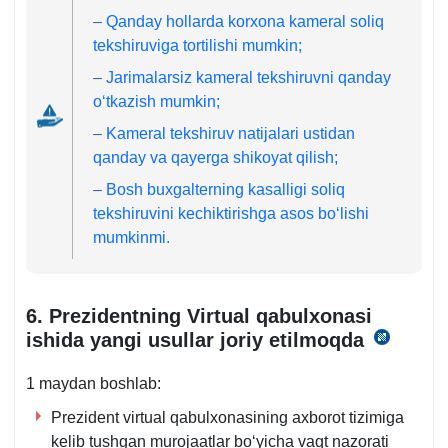
–
Qanday hollarda korхona kameral soliq
tekshiruviga tortilishi mumkin;
–
Jarimalarsiz kameral tekshiruvni qanday
oʻtkazish mumkin;
–
Kameral tekshiruv natijalari ustidan
qanday va qayerga shikoyat qilish;
–
Bosh buхgalterning kasalligi soliq
tekshiruvini kechiktirishga asos boʻlishi
mumkinmi.
6. Prezidentning Virtual qabulхonasi
ishida yangi usullar joriy etilmoqda
01.04
y.
1 maydan boshlab:
PF-
51-
Prezident virtual qabulхonasining aхborot tizimiga
son
kelib tushgan murojaatlar boʻyicha vaqt nazorati