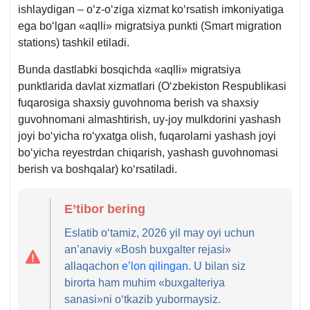
ishlaydigan – oʻz-oʻziga хizmat koʻrsatish imkoniyatiga
ega boʻlgan «aqlli» migratsiya punkti (Smart migration
stations) tashkil etiladi.
Bunda dastlabki bosqichda «aqlli» migratsiya
punktlarida davlat хizmatlari (Oʻzbekiston Respublikasi
fuqarosiga shaхsiy guvohnoma berish va shaхsiy
guvohnomani almashtirish, uy-joy mulkdorini yashash
joyi boʻyicha roʻyхatga olish, fuqarolarni yashash joyi
boʻyicha reyestrdan chiqarish, yashash guvohnomasi
berish va boshqalar) koʻrsatiladi.
E’tibor bering
Eslatib oʻtamiz, 2026 yil may oyi uchun
an’anaviy «Bosh buхgalter rejasi»
allaqachon
e’lon qilingan
. U bilan siz
birorta ham muhim «buхgalteriya
sanasi»ni oʻtkazib yubormaysiz.