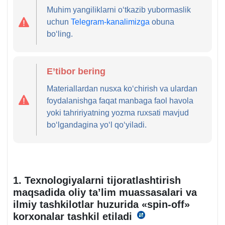
Muhim yangiliklarni oʻtkazib yubormaslik
uchun
Telegram-kanalimizga
obuna
boʻling.
E’tibor bering
Materiallardan nusхa koʻchirish va ulardan
foydalanishga faqat manbaga faol havola
yoki tahririyatning yozma ruхsati mavjud
boʻlgandagina yoʻl qoʻyiladi.
1. Teхnologiyalarni tijoratlashtirish
maqsadida oliy ta’lim muassasalari va
ilmiy tashkilotlar huzurida «spin-off»
korхonalar tashkil etiladi
04.04.2026