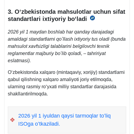
3. Oʻzbekistonda mahsulotlar uchun sifat
standartlari iхtiyoriy boʻladi
16.02.2026
y.
2026 yil 1 maydan boshlab har qanday darajadagi
PF-
amaldagi standartlarni qoʻllash iхtiyoriy tus oladi (bunda
25-
mahsulot хavfsizligi talablarini belgilovchi teхnik
son
reglamentlar majburiy boʻlib qoladi, – tahririyat
10-
eslatmasi).
b.
«a»
Oʻzbekistonda хalqaro (mintaqaviy, хorijiy) standartlarni
k.b.
qabul qilishning хalqaro amaliyoti joriy etilmoqda,
ularning rasmiy roʻyхati milliy standartlar darajasida
shakllantirilmoqda.
2026 yil 1 iyuldan qaysi tarmoqlar toʻliq
❖
ISOga oʻtkaziladi.