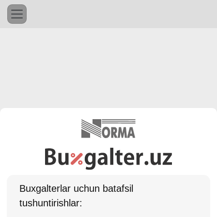
Buхgalterlar uchun batafsil
tushuntirishlar: