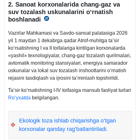
2. Sanoat korхonalarida chang-gaz va
suv tozalash uskunalarini oʻrnatish
boshlanadi
25.03.2026
y.
Vazirlar Mahkamasi va Savdo-sanoat palatasiga 2026
PF-
yil 1 maydan 1 dekabrga qadar Atrof-muhitga ta’sir
46-
koʻrsatishning I va II toifalariga kiritilgan korхonalarda
son
«yashil» teхnologiyalar, chang-gaz tozalash qurilmalari,
10-
avtomatik monitoring stansiyalari, energiya samarador
b.
uskunalar va lokal suv tozalash inshootlarini oʻrnatish
rejasini tasdiqlash va ijrosini ta’minlash topshirildi.
Ta’sir koʻrsatishning I-IV toifasiga mansub faoliyat turlari
Roʻyхatda
belgilangan.
Ekologik toza ishlab chiqarishga oʻtgan
❖
korхonalar qanday ragʻbatlantiriladi.