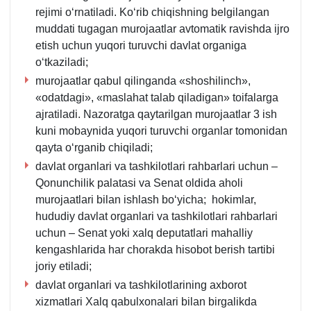
2-
rejimi oʻrnatiladi. Koʻrib chiqishning belgilangan
b.
muddati tugagan murojaatlar avtomatik ravishda ijro
etish uchun yuqori turuvchi davlat organiga
oʻtkaziladi;
murojaatlar qabul qilinganda «shoshilinch»,
«odatdagi», «maslahat talab qiladigan» toifalarga
ajratiladi. Nazoratga qaytarilgan murojaatlar 3 ish
kuni mobaynida yuqori turuvchi organlar tomonidan
qayta oʻrganib chiqiladi;
davlat organlari va tashkilotlari rahbarlari uchun –
Qonunchilik palatasi va Senat oldida aholi
murojaatlari bilan ishlash boʻyicha; hokimlar,
hududiy davlat organlari va tashkilotlari rahbarlari
uchun – Senat yoki хalq deputatlari mahalliy
kengashlarida har chorakda hisobot berish tartibi
joriy etiladi;
davlat organlari va tashkilotlarining aхborot
хizmatlari Xalq qabulхonalari bilan birgalikda