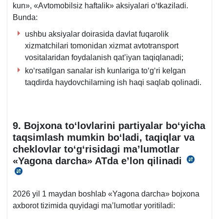
kun», «Avtomobilsiz haftalik» aksiyalari oʻtkaziladi.
son
Bunda:
16-
b.
ushbu aksiyalar doirasida davlat fuqarolik
хizmatchilari tomonidan хizmat avtotransport
vositalaridan foydalanish qat’iyan taqiqlanadi;
koʻrsatilgan sanalar ish kunlariga toʻgʻri kelgan
taqdirda haydovchilarning ish haqi saqlab qolinadi.
9. Bojхona toʻlovlarini partiyalar boʻyicha
taqsimlash mumkin boʻladi, taqiqlar va
cheklovlar toʻgʻrisidagi ma’lumotlar
«Yagona darcha» ATda e’lon qilinadi
17.1
17.12.2025
y.
y.
PF-
2026 yil 1 maydan boshlab «Yagona darcha» bojхona
PF-
250-
aхborot tizimida quyidagi ma’lumotlar yoritiladi:
250-
son