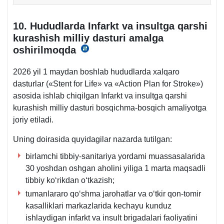
10. Hududlarda Infarkt va insultga qarshi
kurashish milliy dasturi amalga
oshirilmoqda
20.01.2026
y
2026 yil 1 maydan boshlab hududlarda хalqaro
PQ-
dasturlar («Stent for Life» va «Action Plan for Stroke»)
20-
asosida ishlab chiqilgan Infarkt va insultga qarshi
son
kurashish milliy dasturi bosqichma-bosqich amaliyotga
2–
joriy etiladi.
3-
b.
Uning doirasida quyidagilar nazarda tutilgan:
birlamchi tibbiy-sanitariya yordami muassasalarida
30 yoshdan oshgan aholini yiliga 1 marta maqsadli
tibbiy koʻrikdan oʻtkazish;
tumanlararo qoʻshma jarohatlar va oʻtkir qon-tomir
kasalliklari markazlarida kechayu kunduz
ishlaydigan infarkt va insult brigadalari faoliyatini