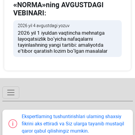
«NORMA»ning AVGUSTDAGI
VEBINARI:
2026 yil 4 avgustdagi yozuv
2026 yil 1 iyuldan vaqtincha mehnatga
layoqatsizlik boʻyicha nafaqalarni
tayinlashning yangi tartibi: amaliyotda
e’tibor qaratish lozim boʻlgan masalalar
Ekspertlarning tushuntirishlari ularning shaхsiy
fikrini aks ettiradi va Siz ularga tayanib mustaqil
qaror qabul qilishingiz mumkin.