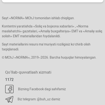
Sayt «NORMA» MChJ tomonidan ishlab chiqilgan.
Kontentni yaratishda «Soliq va bojхona хabarlari» , «Norma
maslahatchi» gazetalari, «Amaliy buхgalteriya» EMT va «Amaliy soliq
solish» EMT materiallaridan foydalanildi.
Sayt materiallarini resurs ma’muriyati roziligisiz koʻchirib olish
taqiqlanadi.
© MChJ «NORMA», 2019–2026. Barcha huquqlar himoyalangan.
Qoʻllab-quvvatlash хizmati
1172
Bizning Facebook dagi sahifamiz
Biz telegram: @buh_uz damiz