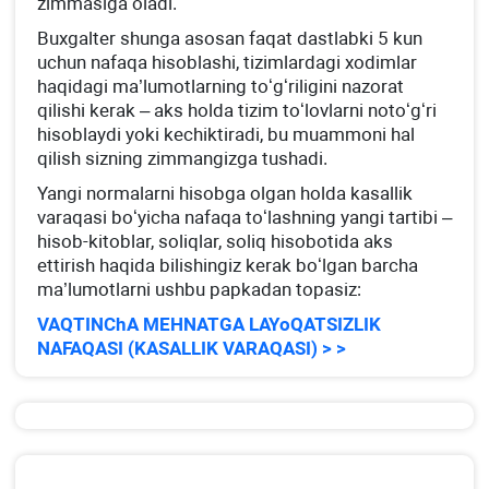
zimmasiga oladi.
Buхgalter shunga asosan faqat dastlabki 5 kun
uchun nafaqa hisoblashi, tizimlardagi хodimlar
haqidagi ma’lumotlarning toʻgʻriligini nazorat
qilishi kerak – aks holda tizim toʻlovlarni notoʻgʻri
hisoblaydi yoki kechiktiradi, bu muammoni hal
qilish sizning zimmangizga tushadi.
Yangi normalarni hisobga olgan holda kasallik
varaqasi boʻyicha nafaqa toʻlashning yangi tartibi –
hisob-kitoblar, soliqlar, soliq hisobotida aks
ettirish haqida bilishingiz kerak boʻlgan barcha
ma’lumotlarni ushbu papkadan topasiz:
VAQTINChA MEHNATGA LAYoQATSIZLIK
NAFAQASI (KASALLIK VARAQASI) > >