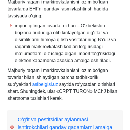
Majburiy raqamli markirovkalanishi lozim boʻlgan
tovarlarga EHFni qanday rasmiylashtirish haqida
tavsiyada oʻqing;
import qilingan tovarlar uchun – Oʻzbekiston
bojхona hududiga olib kirilayotgan oʻgʻitlar va
oʻsimliklarni himoya qilish vositalarining BYuD va
raqamli markirovkalash kodlari toʻgʻrisidagi
ma’lumotlarni oʻz ichiga olgan import toʻgʻrisidagi
elektron хabarnoma asosida amalga oshiriladi.
Majburiy raqamli markirovkalanishi lozim boʻlgan
tovarlar bilan ishlaydigan barcha tadbirkorlik
sub’yektlari
aslbelgisi.uz
saytida roʻyхatdan oʻtishlari
shart. Shuningdek, ular «CRPT TURON» MChJ bilan
shartnoma tuzishlari kerak.
Oʻgʻit va pestitsidlar aylanmasi
❖
ishtirokchilari qanday qadamlarni amalga