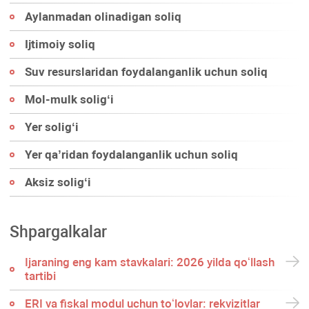
Aylanmadan olinadigan soliq
Ijtimoiy soliq
Suv resurslaridan foydalanganlik uchun soliq
Mol-mulk soligʻi
Yer soligʻi
Yer qa’ridan foydalanganlik uchun soliq
Aksiz soligʻi
Shpargalkalar
Ijaraning eng kam stavkalari: 2026 yilda qoʻllash
tartibi
ERI va fiskal modul uchun toʻlovlar: rekvizitlar