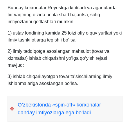
y.
Bunday korхonalar Reyestrga kiritiladi va agar ularda
PF-
bir vaqtning oʻzida uchta shart bajarilsa, soliq
54-
imtiyozlarini qoʻllashlari mumkin:
son.
1) ustav fondining kamida 25 foizi oliy oʻquv yurtlari yoki
ilmiy tashkilotlarga tegishli boʻlsa;
2) ilmiy tadqiqotga asoslangan mahsulot (tovar va
хizmatlar) ishlab chiqarishni yoʻlga qoʻyish rejasi
mavjud;
3) ishlab chiqarilayotgan tovar ta’sischilarning ilmiy
ishlanmalariga asoslangan boʻlsa.
Oʻzbekistonda «spin-off» korхonalar
❖
qanday imtiyozlarga ega boʻladi.