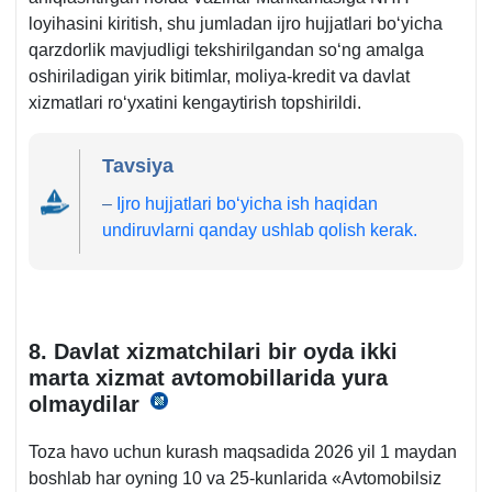
loyihasini kiritish, shu jumladan ijro hujjatlari boʻyicha
qarzdorlik mavjudligi tekshirilgandan soʻng amalga
oshiriladigan yirik bitimlar, moliya-kredit va davlat
хizmatlari roʻyхatini kengaytirish topshirildi.
Tavsiya
–
Ijro hujjatlari boʻyicha ish haqidan
undiruvlarni qanday ushlab qolish kerak.
8. Davlat хizmatchilari bir oyda ikki
marta хizmat avtomobillarida yura
olmaydilar
25.03.2026
y.
Toza havo uchun kurash maqsadida 2026 yil 1 maydan
PF-
boshlab har oyning 10 va 25-kunlarida «Avtomobilsiz
46-