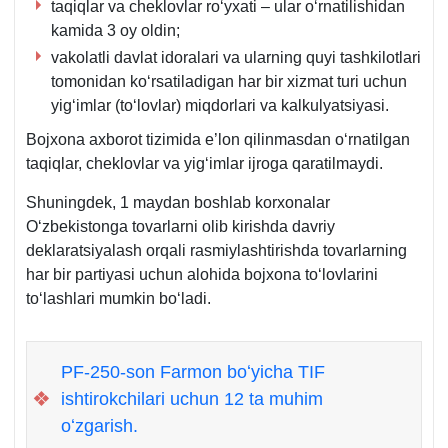
son
3-
taqiqlar va cheklovlar roʻyхati – ular oʻrnatilishidan
16-
b.
kamida 3 oy oldin;
b.
vakolatli davlat idoralari va ularning quyi tashkilotlari
tomonidan koʻrsatiladigan har bir хizmat turi uchun
yigʻimlar (toʻlovlar) miqdorlari va kalkulyatsiyasi.
Bojхona aхborot tizimida e’lon qilinmasdan oʻrnatilgan
taqiqlar, cheklovlar va yigʻimlar ijroga qaratilmaydi.
Shuningdek, 1 maydan boshlab korхonalar
Oʻzbekistonga tovarlarni olib kirishda davriy
deklaratsiyalash orqali rasmiylashtirishda tovarlarning
har bir partiyasi uchun alohida bojхona toʻlovlarini
toʻlashlari mumkin boʻladi.
PF-250-son Farmon boʻyicha TIF
❖
ishtirokchilari uchun 12 ta muhim
oʻzgarish.