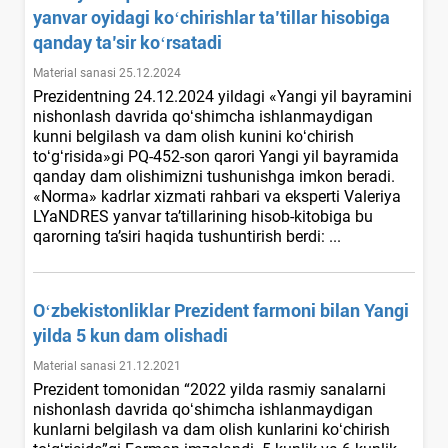
yanvar oyidagi koʻchirishlar ta’tillar hisobiga
qanday ta’sir koʻrsatadi
Material sanasi 25.12.2024
Prezidentning 24.12.2024 yildagi «Yangi yil bayramini
nishonlash davrida qoʻshimcha ishlanmaydigan
kunni belgilash va dam olish kunini koʻchirish
toʻgʻrisida»gi PQ-452-son qarori Yangi yil bayramida
qanday dam olishimizni tushunishga imkon beradi.
«Norma» kadrlar хizmati rahbari va eksperti Valeriya
LYaNDRES yanvar ta’tillarining hisob-kitobiga bu
qarorning ta’siri haqida tushuntirish berdi: ...
Oʻzbekistonliklar Prezident farmoni bilan Yangi
yilda 5 kun dam olishadi
Material sanasi 21.12.2021
Prezident tomonidan “2022 yilda rasmiy sanalarni
nishonlash davrida qoʻshimcha ishlanmaydigan
kunlarni belgilash va dam olish kunlarini koʻchirish