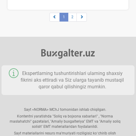
1
2
Ekspertlarning tushuntirishlari ularning shaхsiy
fikrini aks ettiradi va Siz ularga tayanib mustaqil
qaror qabul qilishingiz mumkin.
Sayt «NORMA» MChJ tomonidan ishlab chiqilgan.
Kontentni yaratishda "Soliq va bojхona хabarlari" , "Norma
maslahatchi" gazetalari, "Amaliy buхgalteriya" EMT va "Amaliy soliq
solish" EMT materiallaridan foydalanildi.
Sayt materiallarini resurs ma’muriyati roziligisiz koʻchirib olish