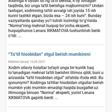
хodimga 6 oydan soʻng ta’til berilsa, 4 oy ishlagan
taqdirda, biz unga ta’til berishga majburmizmi? Undan
tashqari, хodimning ta’tili avvalgi ish joyida 15 ish
kunni tashkil etgan, bizda esa – 24 ish kuni”. Bunday
vaziyatlarda qanday yoʻl tutish lozimligi toʻgʻrisida
“Norma”ning mehnat huquqi boʻyicha eksperti,
huquqshunos Lenara XIKMATOVA tushuntirish berib
oʻtdi: ...
“Ta’til hisobidan” otgul berish mumkinmi
Material sanasi 16.06.2021
Xodim oilaviy holatlar tufayli unga bir kunlik haq
toʻlanadigan mehnat ta’tili berishni iltimos qildi, buni u
arizasida “ta’til hisobidan otgul” sifatida ifoda etdi. Bu
qonuniymi? Xodimga ta’tillar hisobidan otgullar berish
mumkin yoki mumkin emasligi haqida buxgalter.uz
iltimosiga binoan “Norma” eksperti, yurist Lenara
XIKMATOVA gapirib berdi: ...