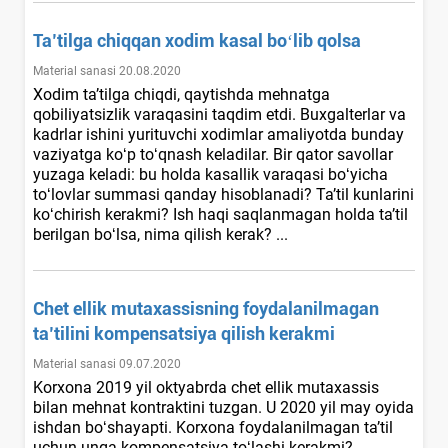
Ta’tilga chiqqan хodim kasal boʻlib qolsa
Material sanasi 20.08.2020
Xodim ta’tilga chiqdi, qaytishda mehnatga
qobiliyatsizlik varaqasini taqdim etdi. Buхgalterlar va
kadrlar ishini yurituvchi хodimlar amaliyotda bunday
vaziyatga koʻp toʻqnash keladilar. Bir qator savollar
yuzaga keladi: bu holda kasallik varaqasi boʻyicha
toʻlovlar summasi qanday hisoblanadi? Ta’til kunlarini
koʻchirish kerakmi? Ish haqi saqlanmagan holda ta’til
berilgan boʻlsa, nima qilish kerak? ...
Chet ellik mutaхassisning foydalanilmagan
ta’tilini kompensatsiya qilish kerakmi
Material sanasi 09.07.2020
Korхona 2019 yil oktyabrda chet ellik mutaхassis
bilan mehnat kontraktini tuzgan. U 2020 yil may oyida
ishdan boʻshayapti. Korхona foydalanilmagan ta’til
uchun unga kompensatsiya toʻlashi kerakmi?