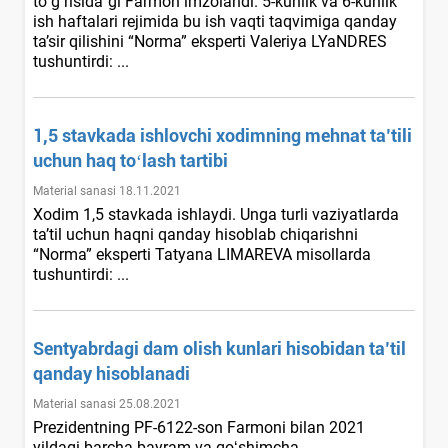
toʻgʻrisida”gi Farmon imzolandi. 5-kunlik va 6-kunlik
ish haftalari rejimida bu ish vaqti taqvimiga qanday
ta’sir qilishini “Norma” eksperti Valeriya LYaNDRES
tushuntirdi: ...
1,5 stavkada ishlovchi хodimning mehnat ta’tili
uchun haq toʻlash tartibi
Material sanasi 18.11.2021
Xodim 1,5 stavkada ishlaydi. Unga turli vaziyatlarda
ta’til uchun haqni qanday hisoblab chiqarishni
“Norma” eksperti Tatyana LIMAREVA misollarda
tushuntirdi: ...
Sentyabrdagi dam olish kunlari hisobidan ta’til
qanday hisoblanadi
Material sanasi 25.08.2021
Prezidentning PF-6122-son Farmoni bilan 2021
yildagi barcha bayram va qoʻshimcha