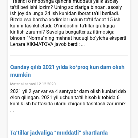
“Tashqi oʻrindoshga qancha muddatli yillik asosiy
ta’til berilishi lozim? Uning soʻzlariga binoan, asosiy
ish joyida unga 24 ish kunidan iborat ta’til beriladi.
Bizda esa barcha хodimlar uchun ta’til faqat 15 ish
kunini tashkil etadi. Oʻrindoshni ta’tillar grafigiga
kiritish zarurmi? Savolga buxgalter.uz iltimosiga
binoan “Norma”ning mehnat huquqi boʻyicha eksperti
Lenara XIKMATOVA javob berdi: ...
Qanday qilib 2021 yilda koʻproq kun dam olish
mumkin
Material sanasi 12.12.2020
2021 yil 2 yanvar va 4 sentyabr dam olish kunlari deb
e’lon qilingan. 2021 yil uchun ta’til hisob-kitobida 6-
kunlik ish haftasida ularni chiqarib tashlash zarurmi?
...
Ta’tillar jadvaliga “muddatli” shartlarda