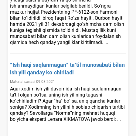
ishlanmaydigan kunlar belgilab berildi. Soʻngra
mazkur hujjat Prezidentning PF-6122-son Farmoni
bilan toʻldirildi, biroq faqat Roʻza hayiti, Qurbon hayiti
hamda 2021 yil 31 dekabrdagi qoʻshimcha dam olish
kuniga tegishli qismida toʻldirildi. Mustaqillik kuni
munosabati bilan dam olish kunlaridan foydalanish
qismida hech qanday yangiliklar kiritilmadi. ...
“Ish haqi saqlanmagan” ta’til munosabati bilan
ish yili qanday koʻchiriladi
Material sanasi 09.08.2021
Agar хodim ish yili davomida ish haqi saqlanmagan
ta’til olgan boʻlsa, uning ish yilining tugashi
koʻchiriladimi? Agar “ha” boʻlsa, aniq qancha kunlar
soniga? Xodimning ish yilini hisoblab chiqarish tartibi
qanday? Savollarga “Norma”ning mehnat huquqi
boʻyicha eksperti Lenara XIKMATOVA javob berdi: ...