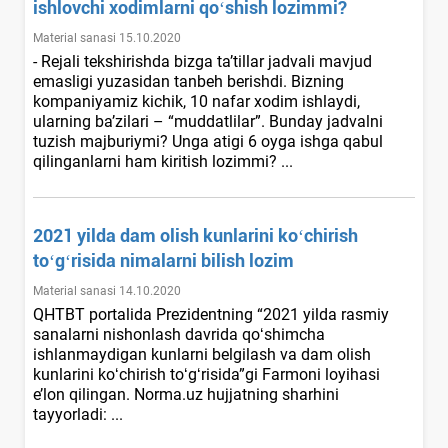
ishlovchi хodimlarni qoʻshish lozimmi?
Material sanasi 15.10.2020
- Rejali tekshirishda bizga ta’tillar jadvali mavjud
emasligi yuzasidan tanbeh berishdi. Bizning
kompaniyamiz kichik, 10 nafar хodim ishlaydi,
ularning ba’zilari – “muddatlilar”. Bunday jadvalni
tuzish majburiymi? Unga atigi 6 oyga ishga qabul
qilinganlarni ham kiritish lozimmi? ...
2021 yilda dam olish kunlarini koʻchirish
toʻgʻrisida nimalarni bilish lozim
Material sanasi 14.10.2020
QHTBT portalida Prezidentning “2021 yilda rasmiy
sanalarni nishonlash davrida qoʻshimcha
ishlanmaydigan kunlarni belgilash va dam olish
kunlarini koʻchirish toʻgʻrisida”gi Farmoni loyihasi
e’lon qilingan. Norma.uz hujjatning sharhini
tayyorladi: ...