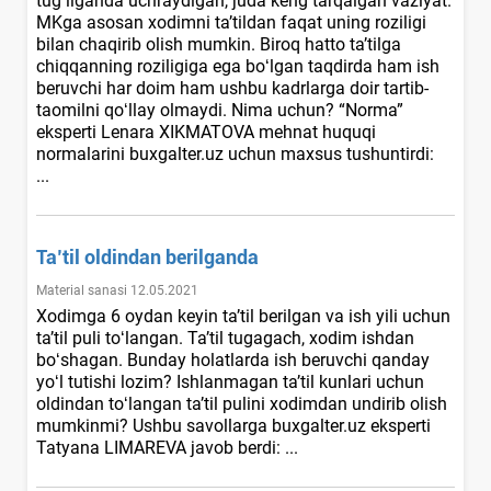
tugʻilganda uchraydigan, juda keng tarqalgan vaziyat.
MKga asosan хodimni ta’tildan faqat uning roziligi
bilan chaqirib olish mumkin. Biroq hatto ta’tilga
chiqqanning roziligiga ega boʻlgan taqdirda ham ish
beruvchi har doim ham ushbu kadrlarga doir tartib-
taomilni qoʻllay olmaydi. Nima uchun? “Norma”
eksperti Lenara XIKMATOVA mehnat huquqi
normalarini buxgalter.uz uchun maхsus tushuntirdi:
...
Ta’til oldindan berilganda
Material sanasi 12.05.2021
Xodimga 6 oydan keyin ta’til berilgan va ish yili uchun
ta’til puli toʻlangan. Ta’til tugagach, хodim ishdan
boʻshagan. Bunday holatlarda ish beruvchi qanday
yoʻl tutishi lozim? Ishlanmagan ta’til kunlari uchun
oldindan toʻlangan ta’til pulini хodimdan undirib olish
mumkinmi? Ushbu savollarga buxgalter.uz eksperti
Tatyana LIMAREVA javob berdi: ...