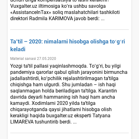
Vuxgalter.uz iltimosiga koʻra ushbu savolga
«AssistanceInTax» soliq maslahatchilari tashkiloti
direktori Radmila KARIMOVA javob berdi: ...
Ta’til – 2020: nimalarni hisobga olishga toʻgʻri
keladi
Material sanasi 27.05.2020
Yozgi ta’til pallasi yaqinlashmoqda. Toʻgʻri, bu yilgi
pandemiya qarorlar qabul qilish jarayonini birmuncha
jadallashtirdi, koʻpchilik rejalashtirilmagan ta’tilga
chiqishga ham ulgurdi. Shu jumladan – ish haqi
saqlanmagan holda beriladigan ta’tilga. Karantin
davrida deyarli hammaning ish haqi ham ancha
kamaydi. Xodimlarni 2020 yilda ta’tilga
chiqarayotganda qaysi jihatlarni hisobga olish
kerakligi haqida buxgalter.uz eksperti Tatyana
LIMAREVA tushuntirib berdi. ...