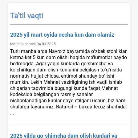
Ta’til vaqti
2025 yil mart oyida necha kun dam olamiz
Material sanasi 04.03.2025
Turli manbalarda Navroʻz bayramida oʻzbekistonliklar
ketma-ket 5 kun dam olishi haqida ma’lumotlar paydo
boʻlmoqda. Agar yaqin kunlarda qoʻshimcha va
koʻchirilgan dam olish kunlarini belgilash toʻgʻrisida
normativ hujjat chiqsa, ehtimol shunday boʻlishi
mumkin. Lekin Mehnat vazirligining ish vaqti ishlab
chiqarish taqvimida bugungi kunda faqat Mehnat
kodeksida belgilangan rasmiy sanalar
nishonlanadigan kunlar qayd etilgani uchun, biz ham
shularga tayanamiz. Batafsil – buxgalter.uz sharhida:
...
2025 yilda qoʻshimcha dam olish kunlari va