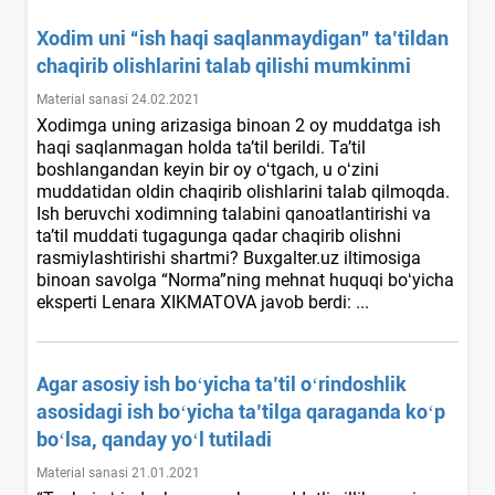
Xodim uni “ish haqi saqlanmaydigan” ta’tildan
chaqirib olishlarini talab qilishi mumkinmi
Material sanasi 24.02.2021
Xodimga uning arizasiga binoan 2 oy muddatga ish
haqi saqlanmagan holda ta’til berildi. Ta’til
boshlangandan keyin bir oy oʻtgach, u oʻzini
muddatidan oldin chaqirib olishlarini talab qilmoqda.
Ish beruvchi хodimning talabini qanoatlantirishi va
ta’til muddati tugagunga qadar chaqirib olishni
rasmiylashtirishi shartmi? Buxgalter.uz iltimosiga
binoan savolga “Norma”ning mehnat huquqi boʻyicha
eksperti Lenara XIKMATOVA javob berdi: ...
Agar asosiy ish boʻyicha ta’til oʻrindoshlik
asosidagi ish boʻyicha ta’tilga qaraganda koʻp
boʻlsa, qanday yoʻl tutiladi
Material sanasi 21.01.2021