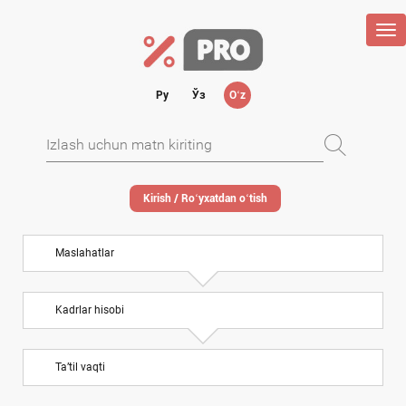
Tog
nav
Ру
Ўз
Oʻz
Kirish / Roʻyхatdan oʻtish
Maslahatlar
Kadrlar hisobi
Ta’til vaqti