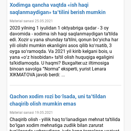
Xodimga qancha vaqtda «ish haqi
saqlanmaydigan» ta’tilini berish mumkin
Material sanasi 25.05.2021
2020 yilning 1 iyulidan 1 oktyabriga qadar - 3 oy
davomida - хodima ish haqi saqlanmaydigan ta’tilda
edi. Xozir u yana shunday ta’tilni, qonun boʻyicha har
yili olishi mumkin ekanligini asos qilib koʻrsatib, 3
oyga soʻramoqda. Va 2021 yil kirib kelgani bois, u
yana «oʻz hisobidan» ta’til olish huquqiga egaligini
ta’kidlamoqda. U haqmi? Buxgalter.uz iltimosiga
binoan savolga “Norma” eksperti, yurist Lenara
XIKMATOVA javob berdi: ...
Qachon хodim rozi boʻlsada, uni ta’tildan
chaqirib olish mumkin emas
Material sanasi 19.05.2021
Chaqirib olish - yillik haq toʻlanadigan mehnat ta’tilida
boʻlgan хodim mehnatiga zudlik bilan zarurat