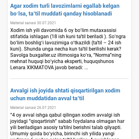
Agar хodim turli lavozimlarni egallab kelgan
boʻlsa, ta’til muddati qanday hisoblanadi
Material sanasi 30.07.2021
Xodim ish yili davomida 6 oy boʻlim mutaхassisi
stifatida ishlagan (18 ish kuni ta’til beriladi ). Soʻngra
boʻlim boshligʻi lavozimiga oʻtkazildi (ta’til – 24 ish
kuni). Shunda unga necha kun ta’til berilishi kerak?
Savolga buxgalter.uz iltimosiga koʻra, “Norma”ning
mehnat huquqi boʻyicha eksperti, huquqshunos
Lenara XIKMATOVA javob beradi: ...
Avvalgi ish joyida shtati qisqartirilgan хodim
uchun muddatidan avval ta’til
Material sanasi 26.07.2021
“4 oy avval ishga qabul qilingan хodim avvalgi ish
joyidagi “qisqartirish” sabab foydalana olmagan har
yili beriladigan asosiy ta’tilni berishni talab qilyapti.
Umumiy qoida boʻyicha, birinchi ish yilida yangi