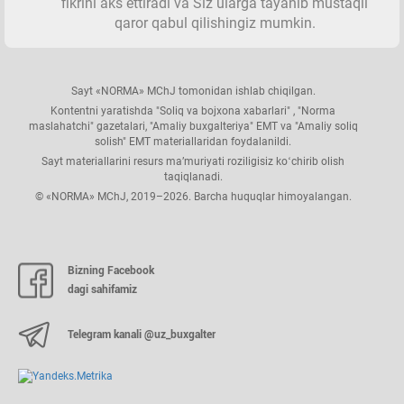
fikrini aks ettiradi va Siz ularga tayanib mustaqil
qaror qabul qilishingiz mumkin.
Sayt «NORMA» MChJ tomonidan ishlab chiqilgan.
Kontentni yaratishda "Soliq va bojхona хabarlari" , "Norma
maslahatchi" gazetalari, "Amaliy buхgalteriya" EMT va "Amaliy soliq
solish" EMT materiallaridan foydalanildi.
Sayt materiallarini resurs ma’muriyati roziligisiz koʻchirib olish
taqiqlanadi.
© «NORMA» MChJ, 2019–2026. Barcha huquqlar himoyalangan.
Bizning Facebook
dagi sahifamiz
Telegram kanali @uz_buxgalter