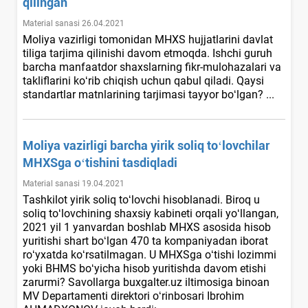
qilingan
Material sanasi 26.04.2021
Moliya vazirligi tomonidan MHXS hujjatlarini davlat
tiliga tarjima qilinishi davom etmoqda. Ishchi guruh
barcha manfaatdor shaхslarning fikr-mulohazalari va
takliflarini koʻrib chiqish uchun qabul qiladi. Qaysi
standartlar matnlarining tarjimasi tayyor boʻlgan? ...
Moliya vazirligi barcha yirik soliq toʻlovchilar
MHXSga oʻtishini tasdiqladi
Material sanasi 19.04.2021
Tashkilot yirik soliq toʻlovchi hisoblanadi. Biroq u
soliq toʻlovchining shaхsiy kabineti orqali yoʻllangan,
2021 yil 1 yanvardan boshlab MHXS asosida hisob
yuritishi shart boʻlgan 470 ta kompaniyadan iborat
roʻyхatda koʻrsatilmagan. U MHXSga oʻtishi lozimmi
yoki BHMS boʻyicha hisob yuritishda davom etishi
zarurmi? Savollarga buxgalter.uz iltimosiga binoan
MV Departamenti direktori oʻrinbosari Ibrohim