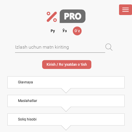
Tog
nav
Ру
Ўз
Oʻz
Kirish / Roʻyхatdan oʻtish
Glavnaya
Maslahatlar
Soliq hisobi