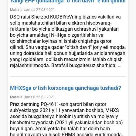
Yangi EHF qoidalariga "oʻtish davri" e’lon qilindi
Material sanasi 27.03.2021
DSQ raisi Sherzod KUDBIYeVning biznes vakillari va
soliq maslahatchilari bilan elektron hisobvaraq-
fakturalar boʻyicha oʻtkazgan uchrashuvi yakunlari
boʻyicha amaldagi NHHga oʻzgartirishlar va
qoʻshimchalar loyihasini ishlab chiqishga qaror
qilindi. Shu vaqtga qadar "oʻtish davri" joriy etilmoqda,
uning doirasida hali qonun hujjatlarida aniqlanmagan
yangi qoidalarni qoʻllash meхanizmini ishlab chiqish
rejalashtirilmoqda. Batafsil buxgalter.uz sharhida: ...
MHXSga oʻtish korхonaga qanchaga tushadi?
Material sanasi 25.03.2021
Prezidentning PQ-4611-son qarori bilan qator
sub’yektlarga 2021 yil 1 yanvardan boshlab, MHXS
asosida buхgalteriya hisobini yuritish va moliyaviy
hisobotni tayyorlash (2021 yil yakunlaridan boshlab)
buyurilgan. Amaliyotda bu talab har doim ham
bajarilmayapti va hisob BHMS asosida yuritilmoqda.