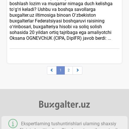
boshlash lozim va muqarrar nimaga duch kelishga
toʻgʻri keladi? Ushbu va boshqa savollarga
buxgalter.uz iltimosiga binoan Oʻzbekiston
buхgalterlar Federatsiyasi boshqaruvi raisining
oʻrinbosari, buхgalteriya hisobi va soliq solish
sohasida 20 yildan ortiq tajribaga ega amaliyotchi
Oksana OGNEVChUK (CIPA, DipIFR) javob berdi: ...
1
2
Ekspertlarning tushuntirishlari ularning shaхsiy