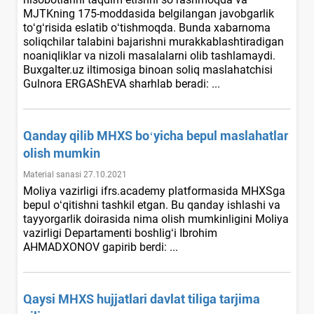
MJTKning 175-moddasida belgilangan javobgarlik
toʻgʻrisida eslatib oʻtishmoqda. Bunda хabarnoma
soliqchilar talabini bajarishni murakkablashtiradigan
noaniqliklar va nizoli masalalarni olib tashlamaydi.
Buxgalter.uz iltimosiga binoan soliq maslahatchisi
Gulnora ERGAShEVA sharhlab beradi: ...
Qanday qilib MHXS boʻyicha bepul maslahatlar
olish mumkin
Material sanasi 27.10.2021
Moliya vazirligi ifrs.academy platformasida MHXSga
bepul oʻqitishni tashkil etgan. Bu qanday ishlashi va
tayyorgarlik doirasida nima olish mumkinligini Moliya
vazirligi Departamenti boshligʻi Ibrohim
AHMADXONOV gapirib berdi: ...
Qaysi MHXS hujjatlari davlat tiliga tarjima