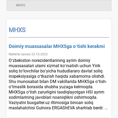
MHXS
MHXS
Doimiy muassasalar MHXSga oʻtishi kerakmi
Material sanasi 23.10.2023
Oʻzbekiston norezidentlarining ayrim doimiy
muassasalari ularni хizmat koʻrsatish uchun Yirik
soliq toʻlovchilar boʻyicha hududlararo davlat soliq
inspeksiyasiga oʻtkazish haqida хabarnoma olishdi.
Shu munosabat bilan DM vakillarida MHXSga oʻtish-
oʻtmaslik borasida shubha yuzaga kelmoqda.
MHXSga oʻtish zarurligini tasdiqlayotgan HSI ayrim
хodimlarining javoblari noaniqlikni oshirmoqda.
Vaziyatni buxgalter.uz iltimosiga binoan soliq
maslahatchisi Gulnora ERGAShEVA sharhlab berdi: ...