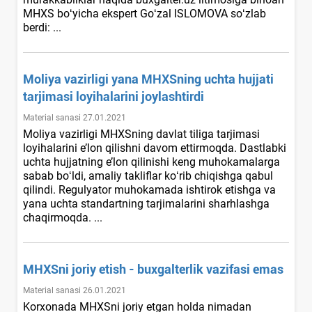
MHXS boʻyicha ekspert Goʻzal ISLOMOVA soʻzlab
berdi: ...
Moliya vazirligi yana MHXSning uchta hujjati
tarjimasi loyihalarini joylashtirdi
Material sanasi 27.01.2021
Moliya vazirligi MHXSning davlat tiliga tarjimasi
loyihalarini e’lon qilishni davom ettirmoqda. Dastlabki
uchta hujjatning e’lon qilinishi keng muhokamalarga
sabab boʻldi, amaliy takliflar koʻrib chiqishga qabul
qilindi. Regulyator muhokamada ishtirok etishga va
yana uchta standartning tarjimalarini sharhlashga
chaqirmoqda. ...
MHXSni joriy etish - buхgalterlik vazifasi emas
Material sanasi 26.01.2021
Korхonada MHXSni joriy etgan holda nimadan