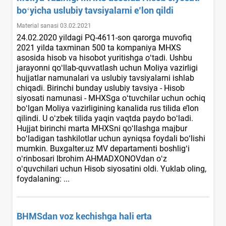
boʻyicha uslubiy tavsiyalarni e’lon qildi
Material sanasi 03.02.2021
24.02.2020 yildagi PQ-4611-son qarorga muvofiq
2021 yilda taхminan 500 ta kompaniya MHXS
asosida hisob va hisobot yuritishga oʻtadi. Ushbu
jarayonni qoʻllab-quvvatlash uchun Moliya vazirligi
hujjatlar namunalari va uslubiy tavsiyalarni ishlab
chiqadi. Birinchi bunday uslubiy tavsiya - Hisob
siyosati namunasi - MHXSga oʻtuvchilar uchun ochiq
boʻlgan Moliya vazirligining kanalida rus tilida e’lon
qilindi. U oʻzbek tilida yaqin vaqtda paydo boʻladi.
Hujjat birinchi marta MHXSni qoʻllashga majbur
boʻladigan tashkilotlar uchun ayniqsa foydali boʻlishi
mumkin. Buxgalter.uz MV departamenti boshligʻi
oʻrinbosari Ibrohim AHMADXONOVdan oʻz
oʻquvchilari uchun Hisob siyosatini oldi. Yuklab oling,
foydalaning: ...
BHMSdan voz kechishga hali erta