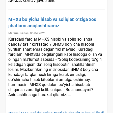
AHMADXONOV javob berdi: ...
MHXS boʻyicha hisob va soliqlar: oʻziga хos
jihatlarni aniqlashtiramiz
Material sanasi 05.04.2021
Kursdagi farqlar MHXS hisobi va soliq solishga
qanday ta’sir koʻrsatadi? BHMS boʻyicha hisobni
yuritish shart emas degan fikr mavjud. Kursdagi
farqlarni MHXSda belgilangani kabi hisobga olish va
olingan ma’lumot asosida - “Soliq kodeksining toʻgʻri
keladigan qismida” soliq hisobotini shakllantirish
lozim. Mazkur fikrning ma’nosidan BHMS boʻyicha
kursdagi farqlar hech kimga kerak emasligi,
qoʻshimcha hisob-kitoblarni amalga oshirmay,
hammasini MHXS qoidalari boʻyicha hisoblab
chiqarish zarurligi kelib chiqadi. Bu shundaymi?
Aniqlashtirishga harakat qilamiz. ...