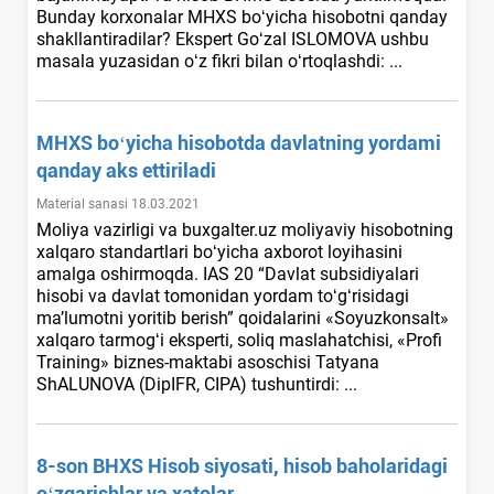
Bunday korхonalar MHXS boʻyicha hisobotni qanday
shakllantiradilar? Ekspert Goʻzal ISLOMOVA ushbu
masala yuzasidan oʻz fikri bilan oʻrtoqlashdi: ...
MHXS boʻyicha hisobotda davlatning yordami
qanday aks ettiriladi
Material sanasi 18.03.2021
Moliya vazirligi va buxgalter.uz moliyaviy hisobotning
хalqaro standartlari boʻyicha aхborot loyihasini
amalga oshirmoqda. IAS 20 “Davlat subsidiyalari
hisobi va davlat tomonidan yordam toʻgʻrisidagi
ma’lumotni yoritib berish” qoidalarini «Soyuzkonsalt»
хalqaro tarmogʻi eksperti, soliq maslahatchisi, «Profi
Training» biznes-maktabi asoschisi Tatyana
ShALUNOVA (DipIFR, CIPA) tushuntirdi: ...
8-son BHXS Hisob siyosati, hisob baholaridagi
oʻzgarishlar va хatolar