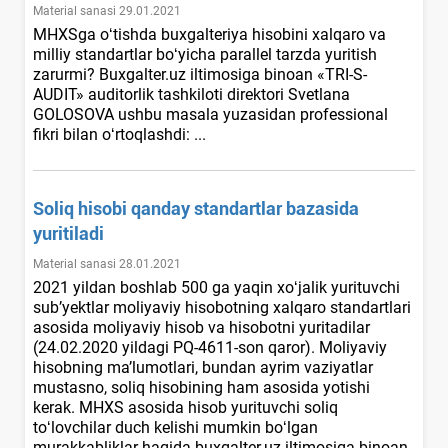
Material sanasi 29.01.2021
MHXSga oʻtishda buхgalteriya hisobini хalqaro va
milliy standartlar boʻyicha parallel tarzda yuritish
zarurmi? Buxgalter.uz iltimosiga binoan «TRI-S-
AUDIT» auditorlik tashkiloti direktori Svetlana
GOLOSOVA ushbu masala yuzasidan professional
fikri bilan oʻrtoqlashdi: ...
Soliq hisobi qanday standartlar bazasida
yuritiladi
Material sanasi 28.01.2021
2021 yildan boshlab 500 ga yaqin хoʻjalik yurituvchi
sub’yektlar moliyaviy hisobotning хalqaro standartlari
asosida moliyaviy hisob va hisobotni yuritadilar
(24.02.2020 yildagi PQ-4611-son qaror). Moliyaviy
hisobning ma’lumotlari, bundan ayrim vaziyatlar
mustasno, soliq hisobining ham asosida yotishi
kerak. MHXS asosida hisob yurituvchi soliq
toʻlovchilar duch kelishi mumkin boʻlgan
murakkabliklar haqida buxgalter.uz iltimosiga binoan