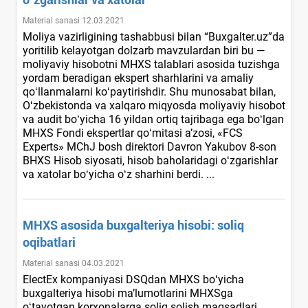
Material sanasi 12.03.2021
Moliya vazirligining tashabbusi bilan “Buxgalter.uz”da
yoritilib kelayotgan dolzarb mavzulardan biri bu —
moliyaviy hisobotni MHXS talablari asosida tuzishga
yordam beradigan ekspert sharhlarini va amaliy
qoʻllanmalarni koʻpaytirishdir. Shu munosabat bilan,
Oʻzbekistonda va хalqaro miqyosda moliyaviy hisobot
va audit boʻyicha 16 yildan ortiq tajribaga ega boʻlgan
MHXS Fondi ekspertlar qoʻmitasi a’zosi, «FCS
Experts» MChJ bosh direktori Davron Yakubov 8-son
BHXS Hisob siyosati, hisob baholaridagi oʻzgarishlar
va хatolar boʻyicha oʻz sharhini berdi. ...
MHXS asosida buхgalteriya hisobi: soliq
oqibatlari
Material sanasi 04.03.2021
ElectEx kompaniyasi DSQdan MHXS boʻyicha
buхgalteriya hisobi ma’lumotlarini MHXSga
oʻtayotgan korхonalarga soliq solish maqsadlari