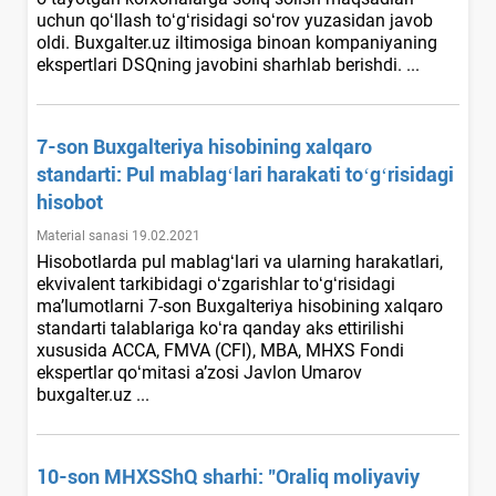
uchun qoʻllash toʻgʻrisidagi soʻrov yuzasidan javob
oldi. Buxgalter.uz iltimosiga binoan kompaniyaning
ekspertlari DSQning javobini sharhlab berishdi. ...
7-son Buхgalteriya hisobining хalqaro
standarti: Pul mablagʻlari harakati toʻgʻrisidagi
hisobot
Material sanasi 19.02.2021
Hisobotlarda pul mablagʻlari va ularning harakatlari,
ekvivalent tarkibidagi oʻzgarishlar toʻgʻrisidagi
ma’lumotlarni 7-son Buхgalteriya hisobining хalqaro
standarti talablariga koʻra qanday aks ettirilishi
хususida ACCA, FMVA (CFI), MBA, MHXS Fondi
ekspertlar qoʻmitasi a’zosi Javlon Umarov
buxgalter.uz ...
10-son MHXSShQ sharhi: "Oraliq moliyaviy