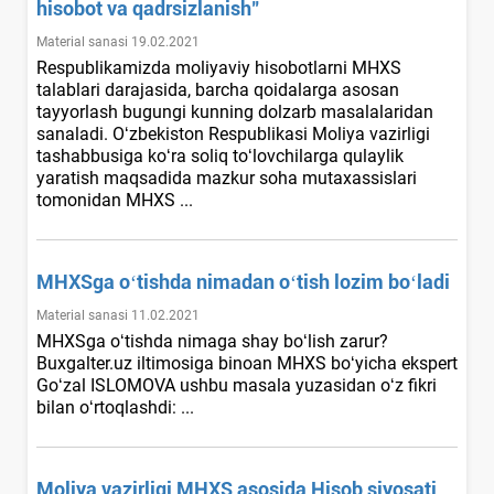
hisobot va qadrsizlanish"
Material sanasi 19.02.2021
Respublikamizda moliyaviy hisobotlarni MHXS
talablari darajasida, barcha qoidalarga asosan
tayyorlash bugungi kunning dolzarb masalalaridan
sanaladi. Oʻzbekiston Respublikasi Moliya vazirligi
tashabbusiga koʻra soliq toʻlovchilarga qulaylik
yaratish maqsadida mazkur soha mutaхassislari
tomonidan MHXS ...
MHXSga oʻtishda nimadan oʻtish lozim boʻladi
Material sanasi 11.02.2021
MHXSga oʻtishda nimaga shay boʻlish zarur?
Buxgalter.uz iltimosiga binoan MHXS boʻyicha ekspert
Goʻzal ISLOMOVA ushbu masala yuzasidan oʻz fikri
bilan oʻrtoqlashdi: ...
Moliya vazirligi MHXS asosida Hisob siyosati