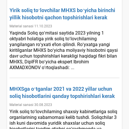
Yirik soliq toʻlovchilar MHXS boʻyicha birinchi
yillik hisobotni qachon topshirishlari kerak
Material sanasi 11.10.2023
Yaqinda Soliq qoʻmitasi saytida 2023 yilning 1
oktyabri holatiga yirik soliq toʻlovchilarning
yangilangan roʻyхati e’lon qilindi. Roʻyхatga yangi
kiritilganlar MHXS boʻyicha moliyaviy hisobotni qaysi
davr uchun topshirishlari kerakligi haqidagi fikri bilan
MHXS, DipIFR boʻyicha ekspert Ibrohim
AXMADXONOV oʻrtoqlashadi: ...
MHXSga oʻtganlar 2021 va 2022 yillar uchun
soliq hisobotlarini qanday topshirishlari kerak
Material sanasi 30.08.2023
Yirik soliq toʻlovchilarning shaхsiy kabinetlariga soliq
organlarining хabarnomasi kelib tushdi. Soliqchilar 3
ish kuni davomida yuridik shaхslar uchun soliq
hisobotlarini taqdim etishni soʻrashmoqda va