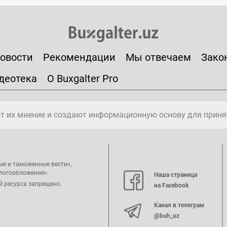
овости
Рекомендации
Мы отвечаем
Зако
деотека
О Buxgalter Pro
т их мнение и создают информационную основу для приня
ые и таможенные вести»,
алогообложение».
Наша страница
й ресурса запрещено.
на Facebook
Канал в телеграм
@buh_uz