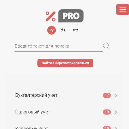
Tog
nav
Ру
Ўз
Oʻz
Войти / Зарегистрироваться
Бухгалтерский учет
17
Налоговый учет
19
Кадровый учет
15