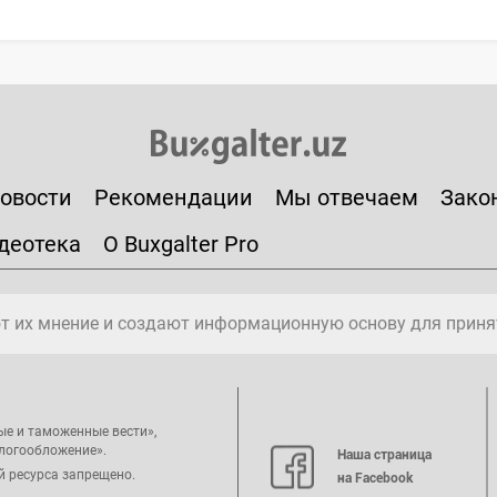
овости
Рекомендации
Мы отвечаем
Зако
деотека
О Buxgalter Pro
т их мнение и создают информационную основу для приня
ые и таможенные вести»,
алогообложение».
Наша страница
й ресурса запрещено.
на Facebook