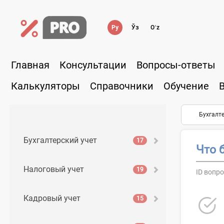
Ру
Ўз
Oʻz
Главная
Консультации
Вопросы-ответы
Калькуляторы
Справочники
Обучение
Бухгалте
Бухгалтерский учет
17
Что 
Налоговый учет
19
ID вопро
Кадровый учет
15