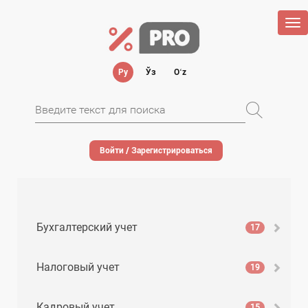
Tog
nav
Ру
Ўз
Oʻz
Войти / Зарегистрироваться
Бухгалтерский учет
17
Налоговый учет
19
Кадровый учет
15