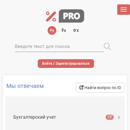
Tog
nav
Ру
Ўз
Oʻz
Войти / Зарегистрироваться
Мы отвечаем
Найти вопрос по ID
Бухгалтерский учет
17