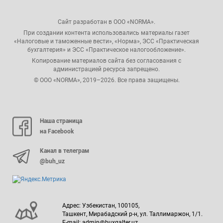
Сайт разработан в ООО «NORMA».
При создании контента использовались материалы газет
«Налоговые и таможенные вести», «Норма», ЭСС «Практическая
бухгалтерия» и ЭСС «Практическое налогообложение».
Копирование материалов сайта без согласования с
администрацией ресурса запрещено.
© ООО «NORMA», 2019–2026. Все права защищены.
Наша страница
на Facebook
Канал в телеграм
@buh_uz
Адрес: Узбекистан, 100105,
Ташкент, Мирабадский р-н, ул. Таллимаржон, 1/1.
E-mail: admin@buxgalter.uz