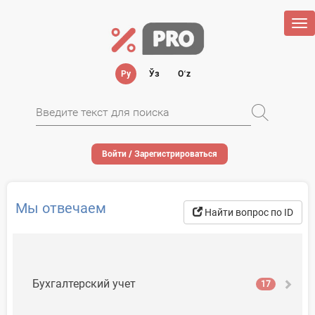
Tog
nav
Ру
Ўз
Oʻz
Войти / Зарегистрироваться
Мы отвечаем
Найти вопрос по ID
Бухгалтерский учет
17