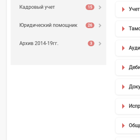
Кадровый учет
15
Учет
Юридический помощник
26
Там
Архив 2014-19гг.
3
Ауди
Деби
Док
Испр
Общ