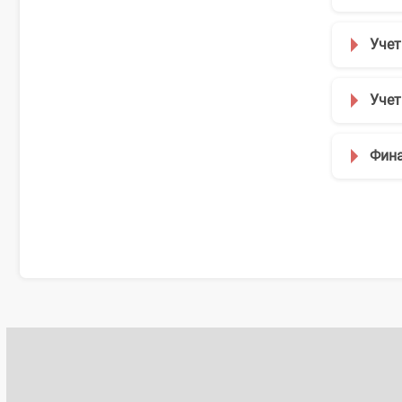
Уче
Учет
Фина