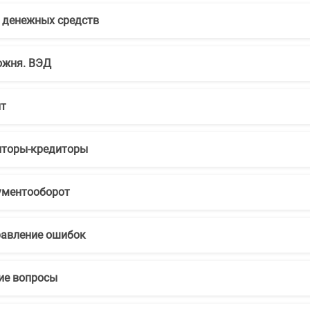
 денежных средств
ожня. ВЭД
т
торы-кредиторы
ументооборот
авление ошибок
ие вопросы