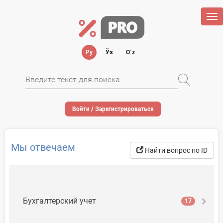
Tog
nav
Ру
Ўз
Oʻz
Войти / Зарегистрироваться
Мы отвечаем
Найти вопрос по ID
Бухгалтерский учет
17