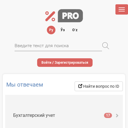
Tog
nav
Ру
Ўз
Oʻz
Войти / Зарегистрироваться
Мы отвечаем
Найти вопрос по ID
Бухгалтерский учет
17