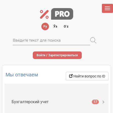
Tog
nav
Ру
Ўз
Oʻz
Войти / Зарегистрироваться
Мы отвечаем
Найти вопрос по ID
Бухгалтерский учет
17