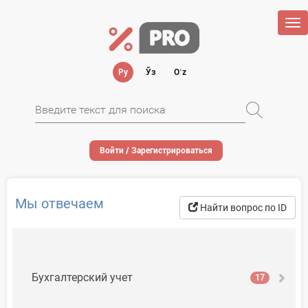
Tog
nav
Ру
Ўз
Oʻz
Войти / Зарегистрироваться
Мы отвечаем
Найти вопрос по ID
Бухгалтерский учет
17