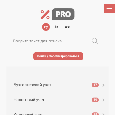
Tog
nav
Ру
Ўз
Oʻz
Войти / Зарегистрироваться
Бухгалтерский учет
17
Налоговый учет
19
Кадровый учет
15