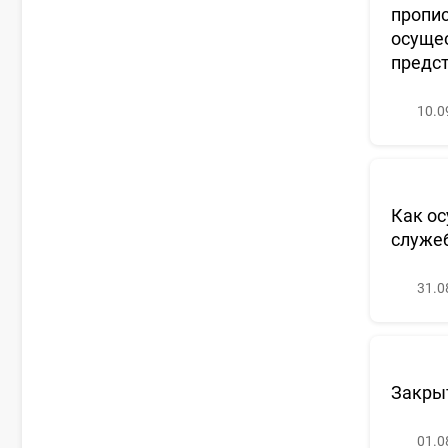
пропис
осущес
предс
10.0
Как ос
служеб
31.0
Закрыт
01.0