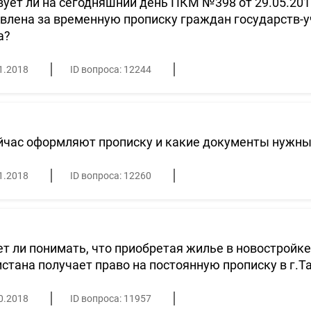
ует ли на сегодняшний день ПКМ №398 от 29.05.2018
влена за временную прописку граждан государств-у
а?
1.2018
ID вопроса: 12244
йчас оформляют прописку и какие документы нужны
1.2018
ID вопроса: 12260
т ли понимать, что приобретая жилье в новостройк
стана получает право на постоянную прописку в г.Т
0.2018
ID вопроса: 11957