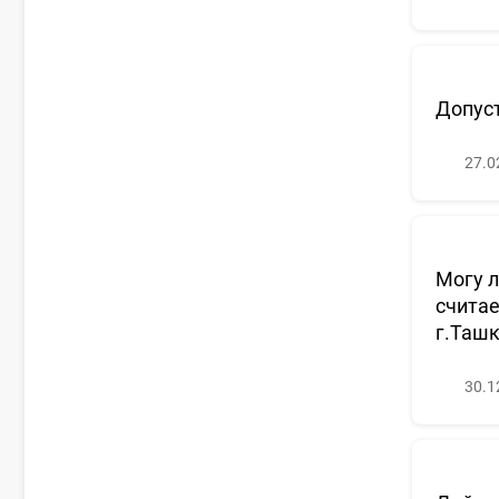
Допуст
27.0
Могу л
считае
г.Ташк
30.1