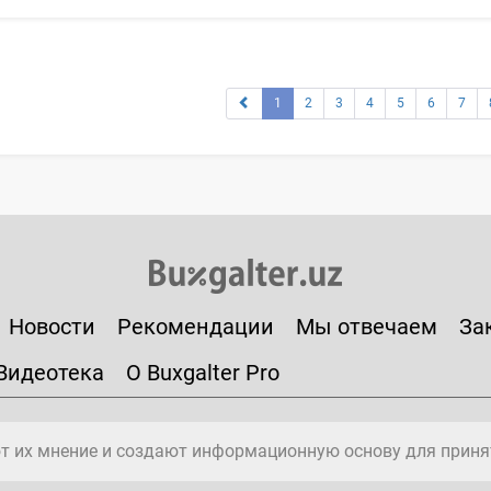
1
2
3
4
5
6
7
Новости
Рекомендации
Мы отвечаем
За
Видеотека
О Buxgalter Pro
т их мнение и создают информационную основу для приня