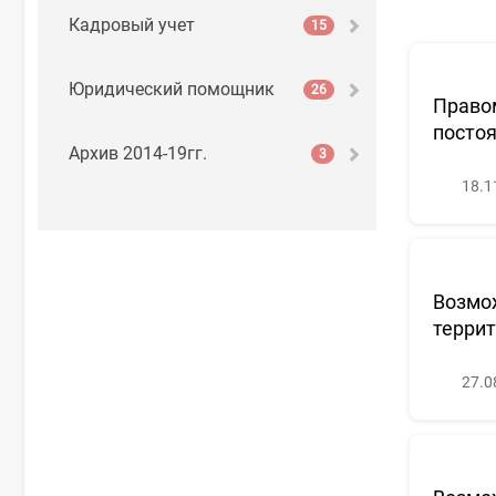
Кадровый учет
15
Юридический помощник
26
Правом
посто
Архив 2014-19гг.
3
18.1
Возмож
террит
27.0