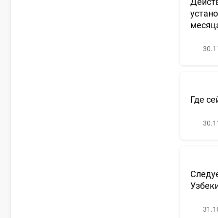
Действ
устано
месяц
30.1
Где се
30.1
Следуе
Узбеки
31.1