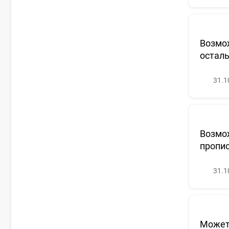
Возмож
остал
31.1
Возмож
пропи
31.1
Может 