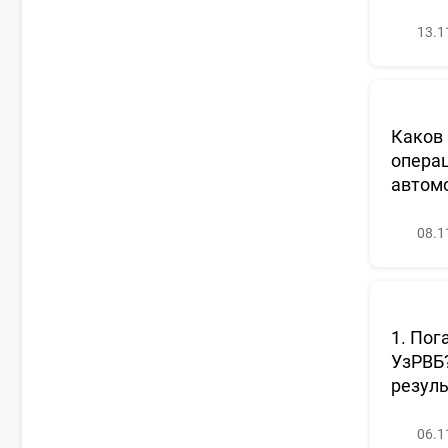
13.1
Каков 
операц
автом
08.1
1. Пог
УзРВБ?
резуль
06.1