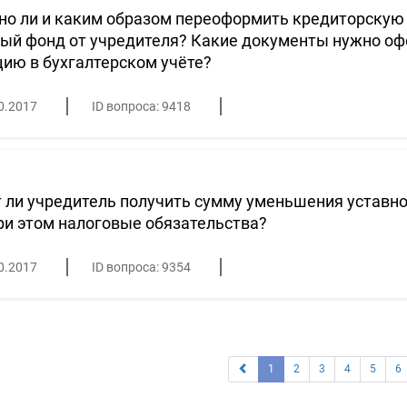
о ли и каким образом переоформить кредиторскую 
ый фонд от учредителя? Какие документы нужно офо
ию в бухгалтерском учёте?
0.2017
ID вопроса: 9418
ли учредитель получить сумму уменьшения уставног
ри этом налоговые обязательства?
0.2017
ID вопроса: 9354
1
2
3
4
5
6