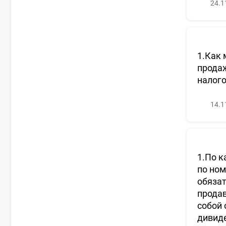
24.1
1.Как 
продаж
налого
14.1
1.По к
по ном
обязат
продав
собой 
дивид