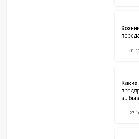
Возник
переда
01.1
Какие 
предпр
выбыв
27.1