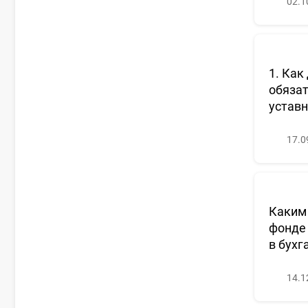
02.1
1. Как
обязат
уставн
17.0
Каким 
фонде 
в бухг
14.1