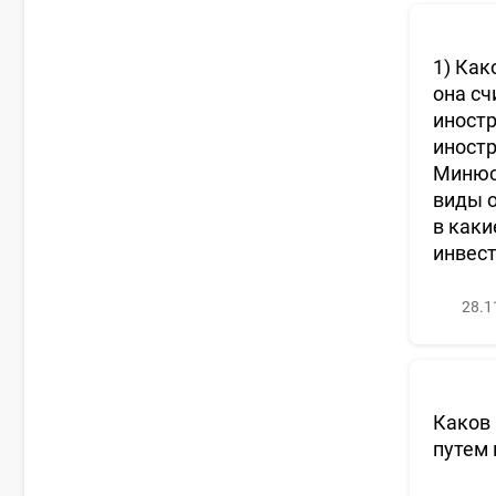
1) Как
она сч
иностр
иностр
Минюст
виды о
в каки
инвес
28.1
Каков 
путем