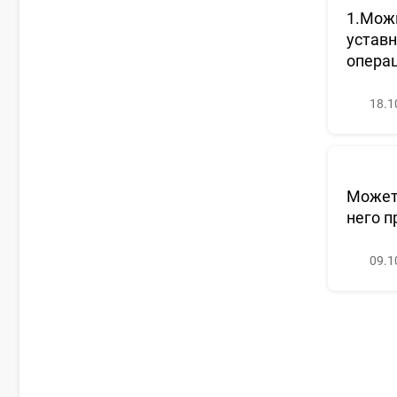
1.Можн
уставн
операц
18.1
Может 
него п
09.1