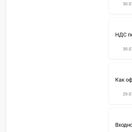
30.0
НДС п
30.0
Как оф
29.0
Входн