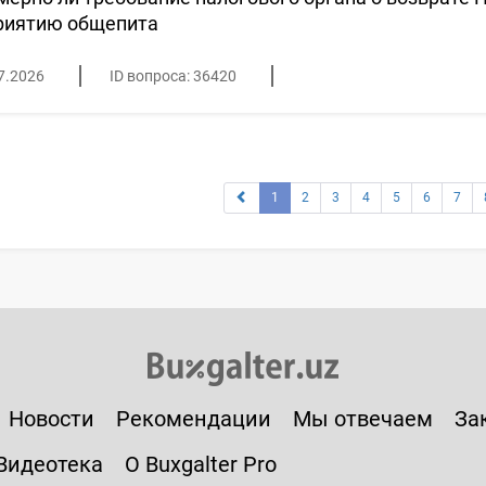
риятию общепита
7.2026
ID вопроса: 36420
1
2
3
4
5
6
7
Новости
Рекомендации
Мы отвечаем
За
Видеотека
О Buxgalter Pro