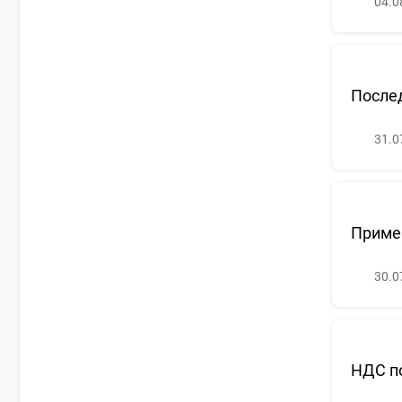
04.0
Послед
31.0
Примен
30.0
НДС п