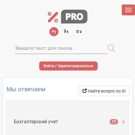
Tog
nav
Ру
Ўз
Oʻz
Войти / Зарегистрироваться
Мы отвечаем
Найти вопрос по ID
Бухгалтерский учет
17