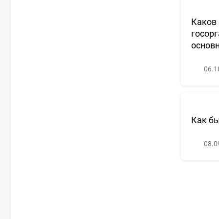
Каков
госорг
основ
06.1
Как бы
08.0