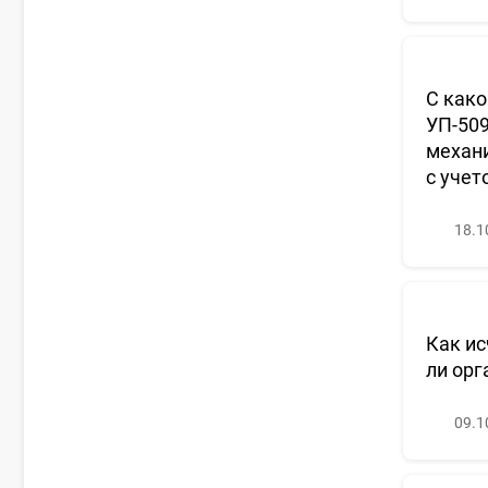
С како
УП-509
механи
с учет
18.1
Как ис
ли орг
09.1