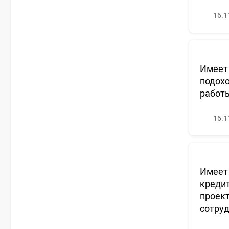
16.1
Имеет 
подохо
работ
16.1
Имеет 
кредит
проект
сотру