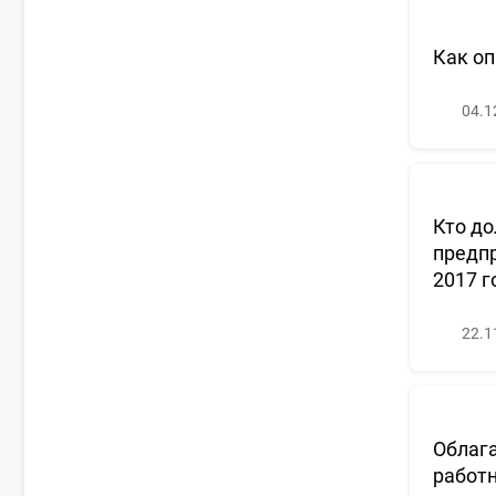
Как оп
04.1
Кто д
предпр
2017 г
22.1
Облага
работ