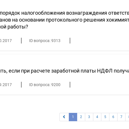
 порядок налогообложения вознаграждения ответс
анов на основании протокольного решения хокимията
ной работы?
0.2017
ID вопроса: 9313
ть, если при расчете заработной платы НДФЛ получ
9.2017
ID вопроса: 9200
1
2
3
4
5
6
7