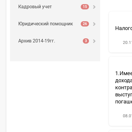
Кадровый учет
15
Юридический помощник
26
Налог
Архив 2014-19гг.
3
20.1
1.Имее
дохода
контра
выступ
погаше
08.0