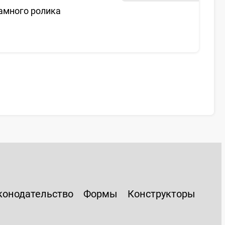
амного ролика
конодательство
Формы
Конструкторы