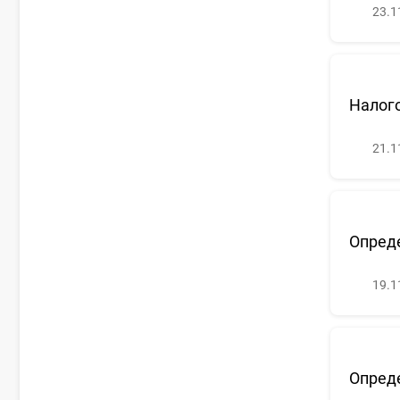
23.1
Налог
21.1
Опреде
19.1
Опреде