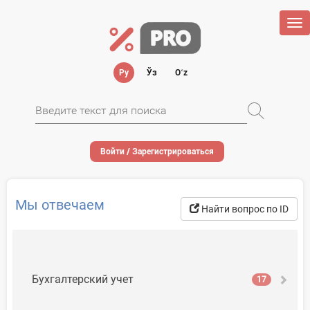
Tog
nav
Ру
Ўз
Oʻz
Войти / Зарегистрироваться
Мы отвечаем
Найти вопрос по ID
Бухгалтерский учет
17